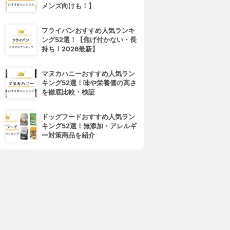
メンズ向けも！】
フライパンおすすめ人気ランキ
ング52選！【焦げ付かない・長
持ち！2026最新】
d program(d プログラム)
ALBION(アルビオン)
バイタライジング＆クリア ロ
フローラドリップ
マヌカハニーおすすめ人気ラン
ーション EX
3.99
(30)
キング52選！味や栄養価の高さ
¥6,545
4.01
(1)
を徹底比較・検証
¥3,279
ドッグフードおすすめ人気ラン
キング52選！無添加・アレルギ
ー対策商品を紹介