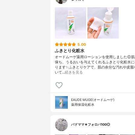
5.00
ふきとり化粧水
オードムーゲ薬用ローションを使用しました😊
保ち、うるおいを与えてくれるふきとり化粧水に
ります✨ふきとりケアで、肌の余分な汚れや皮脂
いて…
続きを見る
EAUDE MUGE(オードムーゲ)
薬用保湿化粧水
バドママ★フォロバ100◎