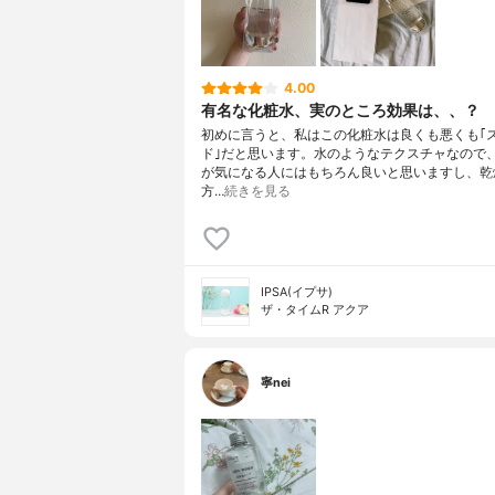
4.00
有名な化粧水、実のところ効果は、、？
初めに言うと、私はこの化粧水は良くも悪くも｢
ド｣だと思います。水のようなテクスチャなので
が気になる人にはもちろん良いと思いますし、乾
方…
続きを見る
IPSA(イプサ)
ザ・タイムR アクア
寧nei