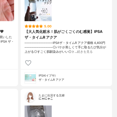
5.00
💙
【大人気化粧水！肌がごくごくのむ感覚】IPSA
ザ・タイムR アクア
買いした
️・IPSA ザ・
────────────IPSAザ・タイムR アクア価格 4,400円
────────────◎パケが美しくて手に取るたび気分が
上がる◎すごく肌馴染みがいい◎ト…
続きを見る
IPSA(イプサ)
ザ・タイムR アクア
たまに出没する主婦
にゃにゃこ