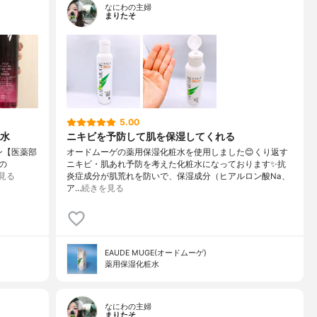
なにわの主婦
まりたそ
5.00
水
ニキビを予防して肌を保湿してくれる
ン【医薬部
オードムーゲの薬用保湿化粧水を使用しました😊くり返す
の
ニキビ・肌あれ予防を考えた化粧水になっております✨抗
見る
炎症成分が肌荒れを防いで、保湿成分（ヒアルロン酸Na、
ア…
続きを見る
EAUDE MUGE(オードムーゲ)
薬用保湿化粧水
なにわの主婦
まりたそ