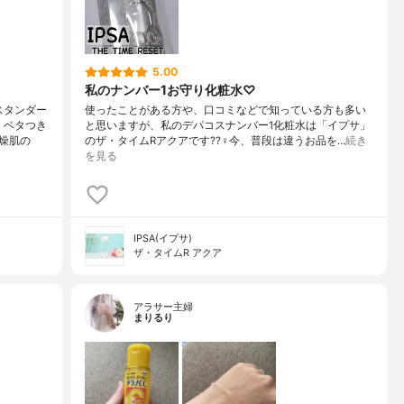
5.00
私のナンバー1お守り化粧水♡
スタンダー
使ったことがある方や、口コミなどで知っている方も多い
、ベタつき
と思いますが、私のデパコスナンバー1化粧水は「イプサ」
燥肌の
のザ・タイムRアクアです??‍♀️今、普段は違うお品を…
続き
を見る
IPSA(イプサ)
ザ・タイムR アクア
アラサー主婦
まりるり