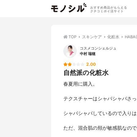
おすすめ商品がもらえる
クチコミポイ活サイト
TOP
スキンケア
化粧水
HAB
コスメコンシェルジュ
中村 瑞穂
2.00
自然派の化粧水
春夏用に購入。
テクスチャーはシャバシャバさっ
シャバシャバしているので入りは
ただ、混合肌の頬が敏感肌なので