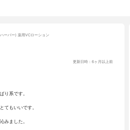
A(ハーバー) 薬用VCローション
更新日時：6ヶ月以上前
ぱり系です。
とてもいいです。
沁みました。