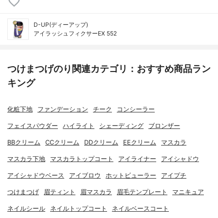
D-UP(ディーアップ)
アイラッシュフィクサーEX 552
つけまつげのり関連カテゴリ：おすすめ商品ラン
キング
化粧下地
ファンデーション
チーク
コンシーラー
フェイスパウダー
ハイライト
シェーディング
ブロンザー
BBクリーム
CCクリーム
DDクリーム
EEクリーム
マスカラ
マスカラ下地
マスカラトップコート
アイライナー
アイシャドウ
アイシャドウベース
アイブロウ
ホットビューラー
アイプチ
つけまつげ
眉ティント
眉マスカラ
眉毛テンプレート
マニキュア
ネイルシール
ネイルトップコート
ネイルベースコート