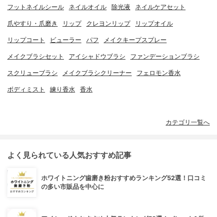
フットネイルシール
ネイルオイル
除光液
ネイルケアセット
爪やすり・爪磨き
リップ
クレヨンリップ
リップオイル
リップコート
ビューラー
パフ
メイクキープスプレー
メイクブラシセット
アイシャドウブラシ
ファンデーションブラシ
スクリューブラシ
メイクブラシクリーナー
フェロモン香水
ボディミスト
練り香水
香水
カテゴリ一覧へ
よく見られている人気おすすめ記事
ホワイトニング歯磨き粉おすすめランキング52選！口コミ
の多い市販品を中心に