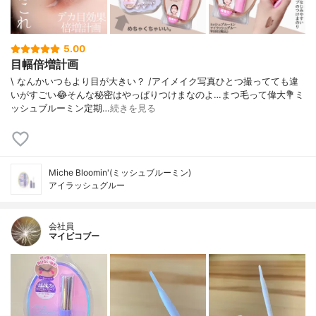
5.00
目幅倍増計画
\ なんかいつもより目が大きい？ /⁡アイメイク写真ひとつ撮ってても違
いがすごい😂⁡そんな秘密はやっぱりつけまなのよ…まつ毛って偉大⁡💐ミ
ッシュブルーミン⁡定期…
続きを見る
Miche Bloomin'(ミッシュブルーミン)
アイラッシュグルー
会社員
マイピコブー