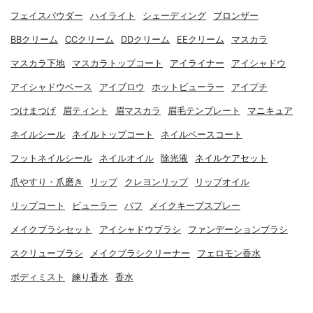
フェイスパウダー
ハイライト
シェーディング
ブロンザー
BBクリーム
CCクリーム
DDクリーム
EEクリーム
マスカラ
マスカラ下地
マスカラトップコート
アイライナー
アイシャドウ
アイシャドウベース
アイブロウ
ホットビューラー
アイプチ
つけまつげ
眉ティント
眉マスカラ
眉毛テンプレート
マニキュア
ネイルシール
ネイルトップコート
ネイルベースコート
フットネイルシール
ネイルオイル
除光液
ネイルケアセット
爪やすり・爪磨き
リップ
クレヨンリップ
リップオイル
リップコート
ビューラー
パフ
メイクキープスプレー
メイクブラシセット
アイシャドウブラシ
ファンデーションブラシ
スクリューブラシ
メイクブラシクリーナー
フェロモン香水
ボディミスト
練り香水
香水