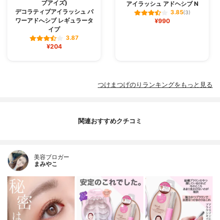
ブアイズ)
アイラッシュ アドヘシブ N
デコラティブアイラッシュ パ
3.85
(3)
ワーアドへシブ レギュラータ
¥990
イプ
3.87
¥204
つけまつげのりランキングをもっと見る
関連おすすめクチコミ
美容ブロガー
まみやこ