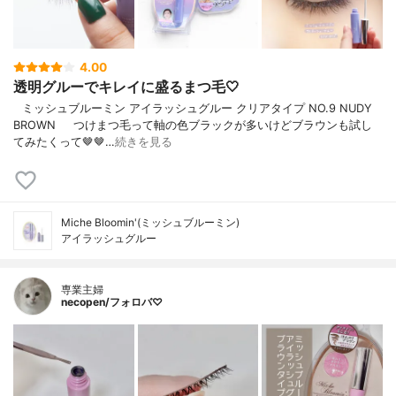
4.00
透明グルーでキレイに盛るまつ毛🤍
⠀ミッシュブルーミン アイラッシュグルー クリアタイプ NO.9 NUDY
BROWN⠀⠀つけまつ毛って軸の色ブラックが多いけどブラウンも試し
てみたくって🤎🤎…
続きを見る
Miche Bloomin'(ミッシュブルーミン)
アイラッシュグルー
専業主婦
necopen/フォロバ♡