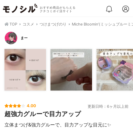
おすすめ商品がもらえる
クチコミポイ活サイト
TOP
コスメ
つけまつげのり
Miche Bloomin'(ミッシュブル
まー
4.00
更新日時：6ヶ月以上前
超強力グルーで目力アップ
立体まつげ&強力グルーで、目力アップな目元に✨