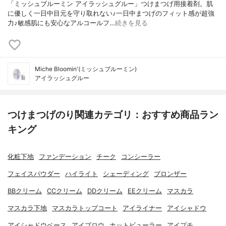
「ミッシュブルーミン アイラッシュグルー」つけまつげ用接着剤。肌
に優しく一日中目元を守り取れない♪一日中まつげのフィット感が超強
力♪敏感肌にも安心なアルコールフ…
続きを見る
Miche Bloomin'(ミッシュブルーミン)
アイラッシュグルー
つけまつげのり関連カテゴリ：おすすめ商品ラン
キング
化粧下地
ファンデーション
チーク
コンシーラー
フェイスパウダー
ハイライト
シェーディング
ブロンザー
BBクリーム
CCクリーム
DDクリーム
EEクリーム
マスカラ
マスカラ下地
マスカラトップコート
アイライナー
アイシャドウ
アイシャドウベース
アイブロウ
ホットビューラー
アイプチ