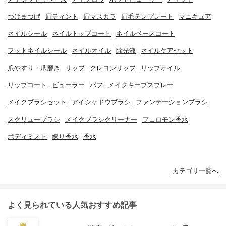
つけまつげ
眉ティント
眉マスカラ
眉毛テンプレート
マニキュア
ネイルシール
ネイルトップコート
ネイルベースコート
フットネイルシール
ネイルオイル
除光液
ネイルケアセット
爪やすり・爪磨き
リップ
クレヨンリップ
リップオイル
リップコート
ビューラー
パフ
メイクキープスプレー
メイクブラシセット
アイシャドウブラシ
ファンデーションブラシ
スクリューブラシ
メイクブラシクリーナー
フェロモン香水
ボディミスト
練り香水
香水
カテゴリ一覧へ
よく見られている人気おすすめ記事