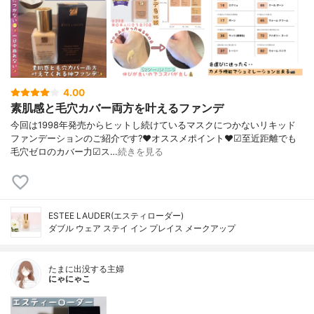
4.00
素肌感と毛穴カバー両方を叶えるファンデ
今回は1998年発売からヒットし続けているマスクにつかないリキッド
ファンデーションのご紹介です?❤︎オススメポイント❤︎☑︎至近距離でも
毛穴ゼロのカバー力☑︎ス…
続きを見る
ESTEE LAUDER(エスティローダー)
ダブル ウェア ステイ イン プレイス メークアップ
たまに出没する主婦
にゃにゃこ