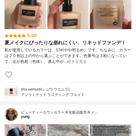
5.00
夏メイクにぴったりな崩れにくい、リキッドファンデ！
私が使用しているカラーは、574(やや明るめ）です。ちなみに、カラー
は２０色以上の中から選ぶことができます。色番号は３桁になってい
て、左が色相（色味）、真ん中が…
続きを見る
shu uemura(シュウ ウエムラ)
アンリミテッド ラスティング フルイド
ビューティーカウンセラー☆化粧品販売☆メ…
yung