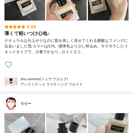
5.00
薄くて軽いつけ心地♪
ナチュラルな仕上がりなのに肌を美しく見せてくれる素敵なファンデに
出会いました🥰 カラーは574。標準色より少し明るめ。サラサラしたリ
キッドタイプで、少量でかなり…
続きを見る
shu uemura(シュウ ウエムラ)
アンリミテッド ラスティング フルイド
りりー