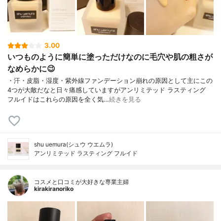
3.00
いつものように簡単に塗っただけなのに毛穴や肌の粗さが
なめらかに😉
・汗・皮脂・湿度・紫外線ファンデーション崩れの原因として主にこの
4つが大敵だなと日々痛感していますがアンリミテッド ラスティング
フルイドはこれらの原因を全く気…
続きを見る
shu uemura(シュウ ウエムラ)
アンリミテッド ラスティング フルイド
コスメと口コミが大好きな専業主婦
kirakiranoriko