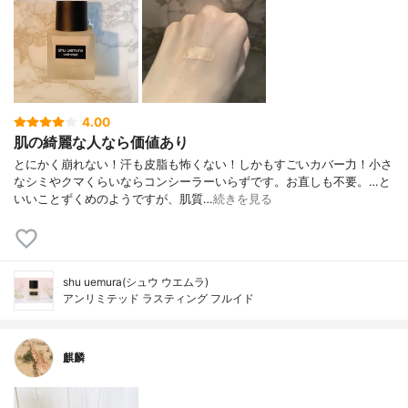
4.00
肌の綺麗な人なら価値あり
とにかく崩れない！汗も皮脂も怖くない！しかもすごいカバー力！小さ
なシミやクマくらいならコンシーラーいらずです。お直しも不要。…と
いいことずくめのようですが、肌質…
続きを見る
shu uemura(シュウ ウエムラ)
アンリミテッド ラスティング フルイド
麒麟