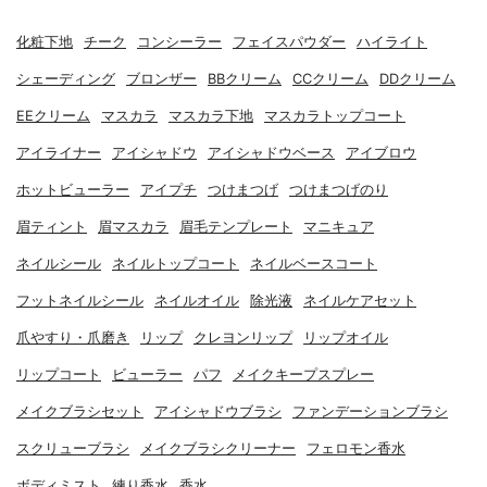
化粧下地
チーク
コンシーラー
フェイスパウダー
ハイライト
シェーディング
ブロンザー
BBクリーム
CCクリーム
DDクリーム
EEクリーム
マスカラ
マスカラ下地
マスカラトップコート
アイライナー
アイシャドウ
アイシャドウベース
アイブロウ
ホットビューラー
アイプチ
つけまつげ
つけまつげのり
眉ティント
眉マスカラ
眉毛テンプレート
マニキュア
ネイルシール
ネイルトップコート
ネイルベースコート
フットネイルシール
ネイルオイル
除光液
ネイルケアセット
爪やすり・爪磨き
リップ
クレヨンリップ
リップオイル
リップコート
ビューラー
パフ
メイクキープスプレー
メイクブラシセット
アイシャドウブラシ
ファンデーションブラシ
スクリューブラシ
メイクブラシクリーナー
フェロモン香水
ボディミスト
練り香水
香水