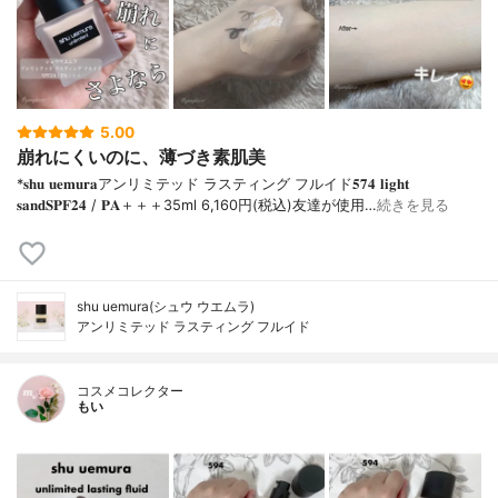
5.00
崩れにくいのに、薄づき素肌美
*𝐬𝐡𝐮 𝐮𝐞𝐦𝐮𝐫𝐚アンリミテッド ラスティング フルイド𝟓𝟕𝟒 𝐥𝐢𝐠𝐡𝐭
𝐬𝐚𝐧𝐝𝐒𝐏𝐅𝟐𝟒 / 𝐏𝐀＋＋＋⁡35ml 6,160円(税込)⁡友達が使用…
続きを見る
shu uemura(シュウ ウエムラ)
アンリミテッド ラスティング フルイド
コスメコレクター
もい