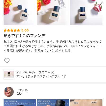
5.00
良きです！このファンデ
私はスポンジを使って付けています。手で付けるよりもムラにならなく
て綺麗に仕上がる気がするの。密着感があって、肌にピタッとフィット
する感じが好きです。毛穴までカバ…
続きを見る
shu uemura(シュウ ウエムラ)
アンリミテッド ラスティング フルイド
イエベ春
なゆ