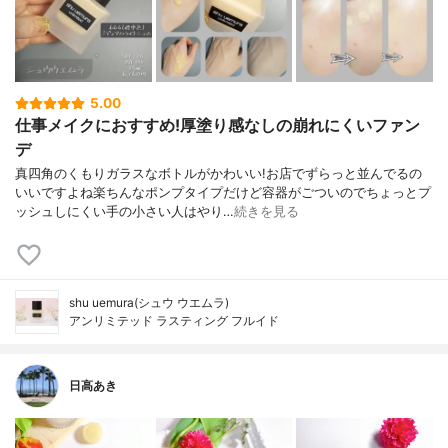
5.00
仕事メイクにおすすめ!厚塗り感なしの崩れにくいファン
デ
真四角のくもりガラスなボトルがかわいい!お店でずらっと並んでるの
いいですよね楽ちんなポンプタイプだけど容器がごついのでちょっとプ
ッシュしにくい手の小さい人はやり…
続きを見る
shu uemura(シュウ ウエムラ)
アンリミテッド ラスティング フルイド
日高あき