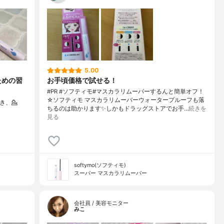
5.00
ための習
お手頃価格で試せる！
#PR #ソフティモ#マスカラリムーバーするんと簡単オフ！
☆ソフティモ マスカラリムーバーウォータープルーフも落
だき、⁡💁
ちるのは助かります✨️しかもドラッグストアでお手…
続きを
見る
softymo(ソフティモ)
スーパー マスカラリムーバー
会社員 / 美容モニター
みこ