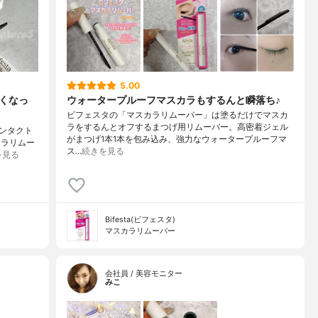
5.00
くなっ
ウォータープルーフマスカラもするんと瞬落ち♪
ビフェスタの「マスカラリムーバー」は塗るだけでマスカ
ラをするんとオフするまつげ用リムーバー。高密着ジェル
ンタクト
がまつげ1本1本を包み込み、強力なウォータープルーフマ
カラリムー
ス…
続きを見る
を見る
Bifesta(ビフェスタ)
マスカラリムーバー
会社員 / 美容モニター
みこ