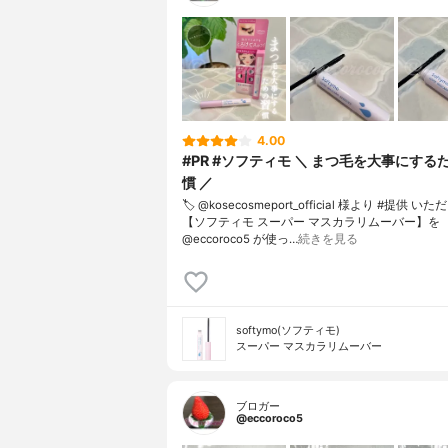
4.00
#PR #ソフティモ ＼ まつ毛を大事にする
慣 ／
🏷️ @kosecosmeport_official 様より #提供 いた
【ソフティモ スーパー マスカラリムーバー】を
@eccoroco5 が使っ…
続きを見る
softymo(ソフティモ)
スーパー マスカラリムーバー
ブロガー
@eccoroco5