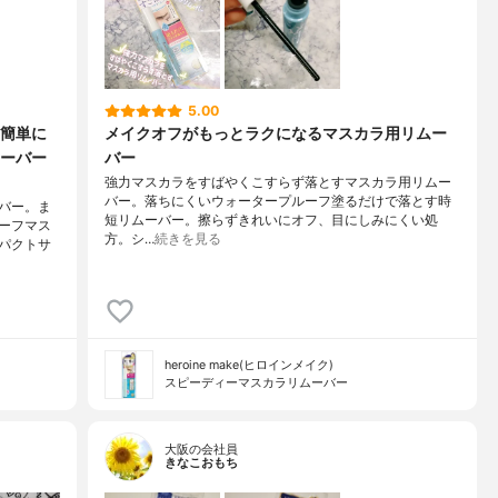
5.00
簡単に
メイクオフがもっとラクになるマスカラ用リムー
ーバー
バー
強力マスカラをすばやくこすらず落とすマスカラ用リムー
バー。落ちにくいウォータープルーフ塗るだけで落とす時
バー。ま
短リムーバー。擦らずきれいにオフ、目にしみにくい処
ーフマス
方。シ…
続きを見る
パクトサ
heroine make(ヒロインメイク)
スピーディーマスカラリムーバー
大阪の会社員
きなこおもち