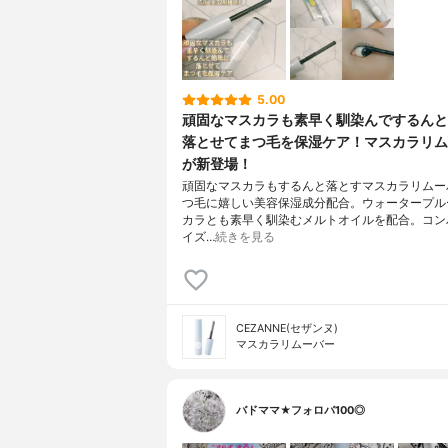
5.00
頑固なマスカラも素早く馴染んでするんと
落とせてまつ毛を保湿ケア！マスカラリム
が新登場！
頑固なマスカラもするんと落とすマスカラリムー
つ毛に嬉しい美容保湿成分配合。ウォータープル
カラとも素早く馴染むメルトオイルを配合。コン
イズ…
続きを見る
CEZANNE(セザンヌ)
マスカラリムーバー
バドママ★フォロバ100◎