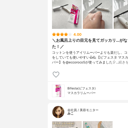
4.00
＼お風呂上りの目元を見てガッカリ…がな
た！／ ⁡
コットンを使うアイリムーバーよりも楽だし、コ
をしていても使いやすい👍⁡⁡⁡🙋【ビフェスタ マス
バー】を@eccoroco5が使ってみました🎈…
続き
Bifesta(ビフェスタ)
マスカラリムーバー
会社員 / 美容モニター
みこ