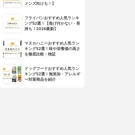
メンズ向けも！】
フライパンおすすめ人気ランキ
FASIO(ファシオ)
PRIVACY(プライバシー)
ング52選！【焦げ付かない・長
イージー マスカラ リムーバー
マスカラリムーバー
持ち！2026最新】
3.84
3.79
(10)
(7)
¥810
¥626
マヌカハニーおすすめ人気ラン
キング52選！味や栄養価の高さ
を徹底比較・検証
ドッグフードおすすめ人気ラン
キング52選！無添加・アレルギ
ー対策商品を紹介