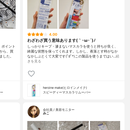
4.00
わざわざ買う意味あります(｀･ω･´)ﾉ
、ポイント
しっかりキープ・滲まないマスカラを使うと持ちが良く、
から、買
綺麗な状態を保ってくれます。しかし、夜落とす時がなか
ました。
なかしぶとくて大変です(ﾟﾛﾟ*)この製品を使うまではい…
続
きを見る
heroine make(ヒロインメイク)
バー
スピーディーマスカラリムーバー
会社員 / 美容モニター
みこ