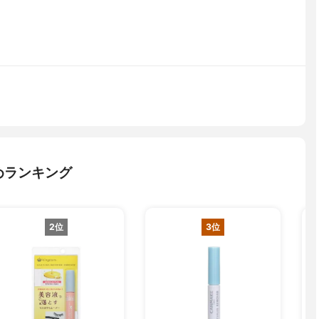
めランキング
2位
3位