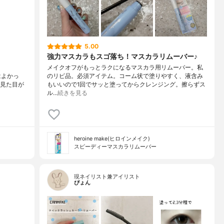
5.00
強力マスカラもスゴ落ち！マスカラリムーバー♪
メイクオフがもっとラクになるマスカラ用リムーバー。私
はよかっ
のリピ品。必須アイテム。コーム状で塗りやすく、液含み
が見た目が
もいいので1回でサッと塗ってからクレンジング。擦らずス
ル…
続きを見る
heroine make(ヒロインメイク)
スピーディーマスカラリムーバー
現ネイリスト兼アイリスト
ぴょん