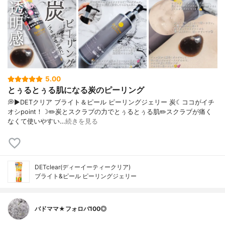
5.00
とぅるとぅる肌になる炭のピーリング
💭▶️DETクリア ブライト＆ピール ピーリングジェリー 炭☾ココがイチ
オシpoint！☽✏️炭とスクラブの力でとぅるとぅる肌✏️スクラブが痛く
なくて使いやすい…
続きを見る
DETclear(ディーイーティークリア)
ブライト&ピール ピーリングジェリー
バドママ★フォロバ100◎