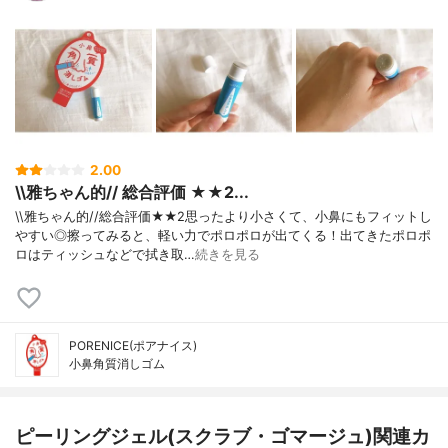
2.00
\\雅ちゃん的// 総合評価 ★★2...
\\雅ちゃん的//総合評価★★2思ったより小さくて、小鼻にもフィットし
やすい◎擦ってみると、軽い力でポロポロが出てくる！出てきたポロポ
ロはティッシュなどで拭き取…
続きを見る
PORENICE(ポアナイス)
小鼻角質消しゴム
ピーリングジェル(スクラブ・ゴマージュ)関連カ