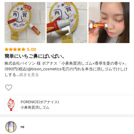
5.00
簡単にいちご鼻にばいばい。
株式会社バイソン 様 ボアナス「小鼻角質消しゴム<香草生姜の香り>」
(990円(税込)@bison_cosmetics毛穴の汚れを本当に消しゴムでけしけ
しする…
続きを見る
PORENICE(ポアナイス)
小鼻角質消しゴム
re