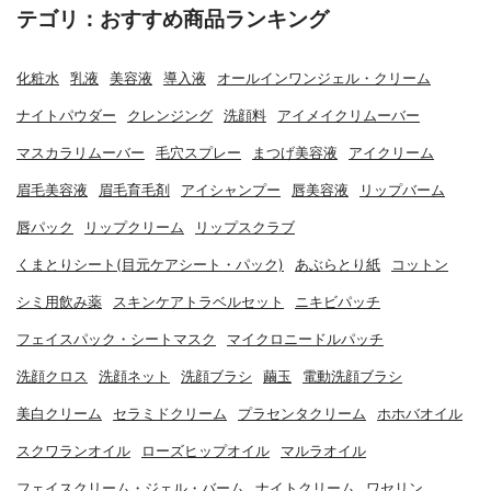
テゴリ：おすすめ商品ランキング
化粧水
乳液
美容液
導入液
オールインワンジェル・クリーム
ナイトパウダー
クレンジング
洗顔料
アイメイクリムーバー
マスカラリムーバー
毛穴スプレー
まつげ美容液
アイクリーム
眉毛美容液
眉毛育毛剤
アイシャンプー
唇美容液
リップバーム
唇パック
リップクリーム
リップスクラブ
くまとりシート(目元ケアシート・パック)
あぶらとり紙
コットン
シミ用飲み薬
スキンケアトラベルセット
ニキビパッチ
フェイスパック・シートマスク
マイクロニードルパッチ
洗顔クロス
洗顔ネット
洗顔ブラシ
繭玉
電動洗顔ブラシ
美白クリーム
セラミドクリーム
プラセンタクリーム
ホホバオイル
スクワランオイル
ローズヒップオイル
マルラオイル
フェイスクリーム・ジェル・バーム
ナイトクリーム
ワセリン