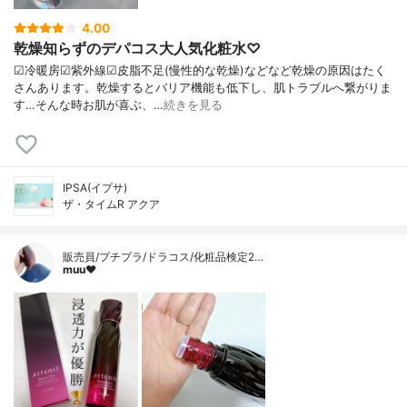
4.00
乾燥知らずのデパコス大人気化粧水♡
☑︎冷暖房☑︎紫外線☑︎皮脂不足(慢性的な乾燥)などなど乾燥の原因はたく
さんあります。乾燥するとバリア機能も低下し、肌トラブルへ繋がりま
す…そんな時お肌が喜ぶ、…
続きを見る
IPSA(イプサ)
ザ・タイムR アクア
販売員/プチプラ/ドラコス/化粧品検定2…
muu❤︎