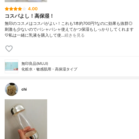
4.00
コスパよし！高保湿！
無印のコスメはコスパがよい！これも1本約700円?なのに効果も抜群◎
刺激も少ないのでバシャバシャ使えてかつ保湿もしっかりしてくれます
♡私は一緒に乳液を購入して使…
続きを見る
無印良品(MUJI)
化粧水・敏感肌用・高保湿タイプ
chi