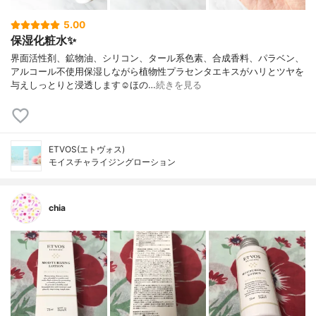
5.00
保湿化粧水✨
界面活性剤、鉱物油、シリコン、タール系色素、合成香料、パラベン、
アルコール不使用保湿しながら植物性プラセンタエキスがハリとツヤを
与えしっとりと浸透します☺︎ほの…
続きを見る
ETVOS(エトヴォス)
モイスチャライジングローション
chia