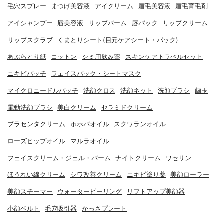
毛穴スプレー
まつげ美容液
アイクリーム
眉毛美容液
眉毛育毛剤
アイシャンプー
唇美容液
リップバーム
唇パック
リップクリーム
リップスクラブ
くまとりシート(目元ケアシート・パック)
あぶらとり紙
コットン
シミ用飲み薬
スキンケアトラベルセット
ニキビパッチ
フェイスパック・シートマスク
マイクロニードルパッチ
洗顔クロス
洗顔ネット
洗顔ブラシ
繭玉
電動洗顔ブラシ
美白クリーム
セラミドクリーム
プラセンタクリーム
ホホバオイル
スクワランオイル
ローズヒップオイル
マルラオイル
フェイスクリーム・ジェル・バーム
ナイトクリーム
ワセリン
ほうれい線クリーム
シワ改善クリーム
ニキビ塗り薬
美顔ローラー
美顔スチーマー
ウォーターピーリング
リフトアップ美顔器
小顔ベルト
毛穴吸引器
かっさプレート