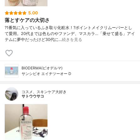
5.00
落とすケアの大切さ
?1番気に入っているふき取り化粧水！?ポイントメイクリムーバーとし
て愛用。20代までは色ものやファンデ、マスカラ…「乗せて盛る」アイ
テムに夢中だったけど30代に…
続きを見る
BIODERMA(ビオデルマ)
サンシビオ エイチツーオー D
コスメ、スキンケア大好き
サトウウサコ