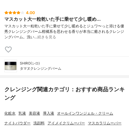
4.00
マスカット大一粒乾いた手に乗せて少し暖め...
マスカット大一粒乾いた手に乗せて少し暖めるとジュワ〜っと溶ける優
秀クレンジングバーム柑橘系を思わせる香りが本当に癒されるクレンジ
ングバーム。洗い…
続きを見る
SHIRO(シロ)
タマヌクレンジングバーム
クレンジング関連カテゴリ：おすすめ商品ランキ
ング
化粧水
乳液
美容液
導入液
オールインワンジェル・クリーム
ナイトパウダー
洗顔料
アイメイクリムーバー
マスカラリムーバー