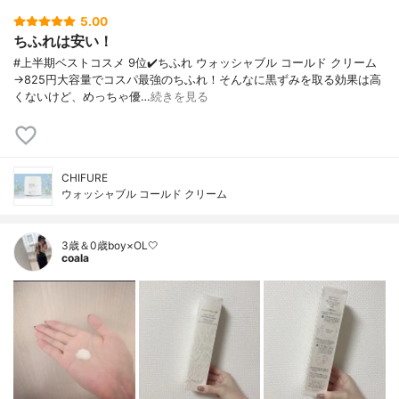
5.00
ちふれは安い！
#上半期ベストコスメ 9位✔️ちふれ ウォッシャブル コールド クリーム
→825円大容量でコスパ最強のちふれ！そんなに黒ずみを取る効果は高
くないけど、めっちゃ優…
続きを見る
CHIFURE
ウォッシャブル コールド クリーム
3歳＆0歳boy×OL🤍
coala