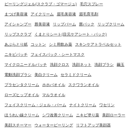
ピーリングジェル(スクラブ・ゴマージュ)
毛穴スプレー
まつげ美容液
アイクリーム
眉毛美容液
眉毛育毛剤
アイシャンプー
唇美容液
リップバーム
唇パック
リップクリーム
リップスクラブ
くまとりシート(目元ケアシート・パック)
あぶらとり紙
コットン
シミ用飲み薬
スキンケアトラベルセット
ニキビパッチ
フェイスパック・シートマスク
マイクロニードルパッチ
洗顔クロス
洗顔ネット
洗顔ブラシ
繭玉
電動洗顔ブラシ
美白クリーム
セラミドクリーム
プラセンタクリーム
ホホバオイル
スクワランオイル
ローズヒップオイル
マルラオイル
フェイスクリーム・ジェル・バーム
ナイトクリーム
ワセリン
ほうれい線クリーム
シワ改善クリーム
ニキビ塗り薬
美顔ローラー
美顔スチーマー
ウォーターピーリング
リフトアップ美顔器