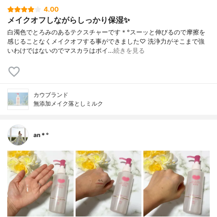
4.00
メイクオフしながらしっかり保湿✨
白濁色でとろみのあるテクスチャーです＊°スーッと伸びるので摩擦を
感じることなくメイクオフする事ができました♡ 洗浄力がそこまで強
いわけではないのでマスカラはポイ…
続きを見る
カウブランド
無添加メイク落としミルク
an＊°