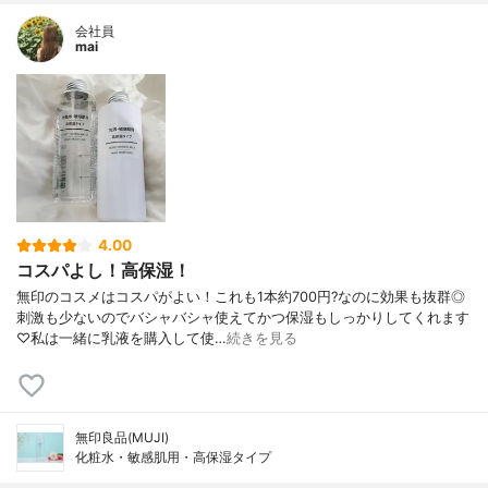
会社員
mai
4.00
コスパよし！高保湿！
無印のコスメはコスパがよい！これも1本約700円?なのに効果も抜群◎
刺激も少ないのでバシャバシャ使えてかつ保湿もしっかりしてくれます
♡私は一緒に乳液を購入して使…
続きを見る
無印良品(MUJI)
化粧水・敏感肌用・高保湿タイプ