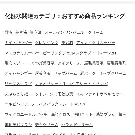
化粧水関連カテゴリ：おすすめ商品ランキング
乳液
美容液
導入液
オールインワンジェル・クリーム
ナイトパウダー
クレンジング
洗顔料
アイメイクリムーバー
マスカラリムーバー
ピーリングジェル(スクラブ・ゴマージュ)
毛穴スプレー
まつげ美容液
アイクリーム
眉毛美容液
眉毛育毛剤
アイシャンプー
唇美容液
リップバーム
唇パック
リップクリーム
リップスクラブ
くまとりシート(目元ケアシート・パック)
あぶらとり紙
コットン
シミ用飲み薬
スキンケアトラベルセット
ニキビパッチ
フェイスパック・シートマスク
マイクロニードルパッチ
洗顔クロス
洗顔ネット
洗顔ブラシ
繭玉
電動洗顔ブラシ
美白クリーム
セラミドクリーム
プラセンタクリーム
ホホバオイル
スクワランオイル