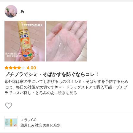
あ
4.00
プチプラでシミ・そばかすを防ぐならコレ！
紫外線は家の中にいても浴びるもの☹︎！シミ・そばかすを予防するため
には、毎日の対策が大切です⚑︎⚐︎・ドラッグストアで購入可能・プチプ
ラでコスパ良し・とろみのあ…
続きを見る
メラノCC
薬用しみ対策 美白化粧水