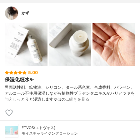
かず
5.00
保湿化粧水✨
界面活性剤、鉱物油、シリコン、タール系色素、合成香料、パラベン、
アルコール不使用保湿しながら植物性プラセンタエキスがハリとツヤを
与えしっとりと浸透します☺︎ほの…
続きを見る
ETVOS(エトヴォス)
モイスチャライジングローション