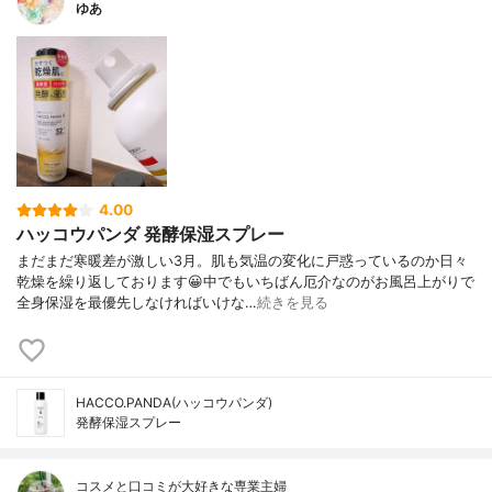
ゆあ
4.00
ハッコウパンダ 発酵保湿スプレー
まだまだ寒暖差が激しい3月。肌も気温の変化に戸惑っているのか日々
乾燥を繰り返しております😀中でもいちばん厄介なのがお風呂上がりで
全身保湿を最優先しなければいけな…
続きを見る
HACCO.PANDA(ハッコウパンダ)
発酵保湿スプレー
コスメと口コミが大好きな専業主婦