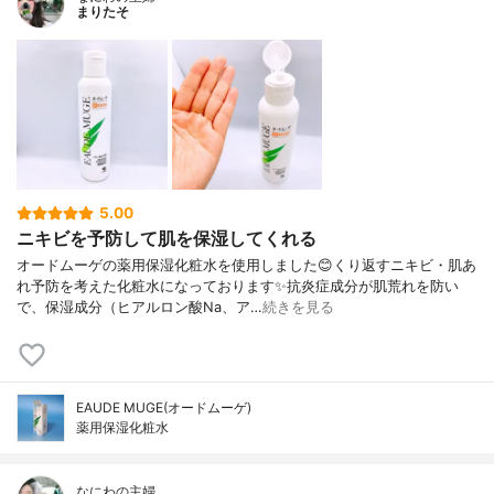
まりたそ
5.00
ニキビを予防して肌を保湿してくれる
オードムーゲの薬用保湿化粧水を使用しました😊くり返すニキビ・肌あ
れ予防を考えた化粧水になっております✨抗炎症成分が肌荒れを防い
で、保湿成分（ヒアルロン酸Na、ア…
続きを見る
EAUDE MUGE(オードムーゲ)
薬用保湿化粧水
なにわの主婦