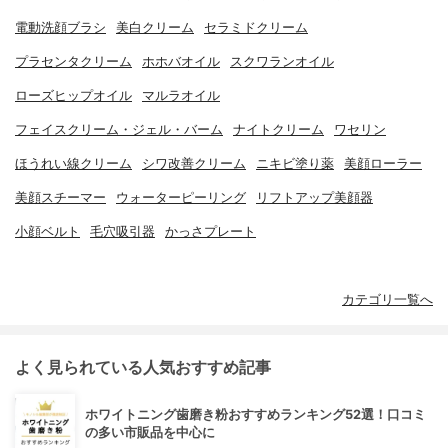
電動洗顔ブラシ
美白クリーム
セラミドクリーム
プラセンタクリーム
ホホバオイル
スクワランオイル
ローズヒップオイル
マルラオイル
フェイスクリーム・ジェル・バーム
ナイトクリーム
ワセリン
ほうれい線クリーム
シワ改善クリーム
ニキビ塗り薬
美顔ローラー
美顔スチーマー
ウォーターピーリング
リフトアップ美顔器
小顔ベルト
毛穴吸引器
かっさプレート
カテゴリ一覧へ
よく見られている人気おすすめ記事
ホワイトニング歯磨き粉おすすめランキング52選！口コミ
の多い市販品を中心に