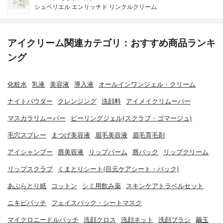
シュペリエル エンリッチド リンクルクリーム
アイクリーム関連カテゴリ：おすすめ商品ランキ
ング
化粧水
乳液
美容液
導入液
オールインワンジェル・クリーム
ナイトパウダー
クレンジング
洗顔料
アイメイクリムーバー
マスカラリムーバー
ピーリングジェル(スクラブ・ゴマージュ)
毛穴スプレー
まつげ美容液
眉毛美容液
眉毛育毛剤
アイシャンプー
唇美容液
リップバーム
唇パック
リップクリーム
リップスクラブ
くまとりシート(目元ケアシート・パック)
あぶらとり紙
コットン
シミ用飲み薬
スキンケアトラベルセット
ニキビパッチ
フェイスパック・シートマスク
マイクロニードルパッチ
洗顔クロス
洗顔ネット
洗顔ブラシ
繭玉