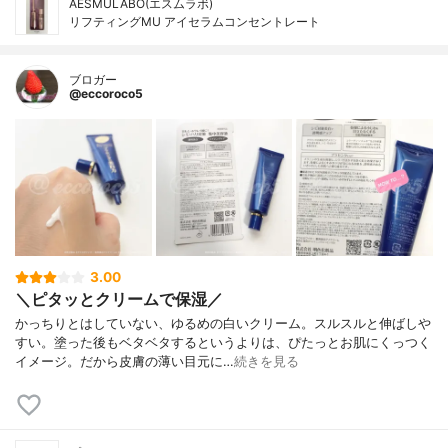
AESMULABO(エスムラボ)
リフティングMU アイセラムコンセントレート
ブロガー
@eccoroco5
3.00
＼ピタッとクリームで保湿／
かっちりとはしていない、ゆるめの白いクリーム。スルスルと伸ばしや
すい。塗った後もベタベタするというよりは、ぴたっとお肌にくっつく
イメージ。だから皮膚の薄い目元に…
続きを見る