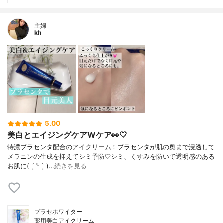
主婦
kh
5.00
美白とエイジングケアWケア👀🤍
特濃プラセンタ配合のアイクリーム！プラセンタが肌の奥まで浸透して
メラニンの生成を抑えてシミ予防🤍シミ、くすみを防いで透明感のある
お肌に( ´͈ ᐜ `͈ )…
続きを見る
プラセホワイター
薬用美白アイクリーム