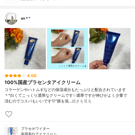
an＊°
4.00
100%国産プラセンタアイクリーム
コラーゲンやハトムギなどの保湿成分もたっぷりと配合されています
＊°白くてこっくり濃厚なクリームです✨濃厚ですが伸びがよく少量で
済むのでコスパもいいです♡"膜を張…
続きを見る
プラセホワイター
薬用美白アイクリーム