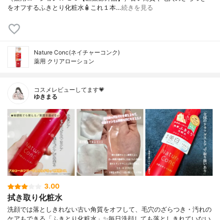
をオフするふきとり化粧水🧴これ１本…
続きを見る
Nature Conc(ネイチャーコンク)
薬用 クリアローション
コスメレビューしてます💗
ゆきまる
3.00
拭き取り化粧水
洗顔では落としきれない古い角質をオフして、毛穴のざらつき・汚れの
ケアもできる「ふきとり化粧水」✨毎日洗顔しても落としきれていない