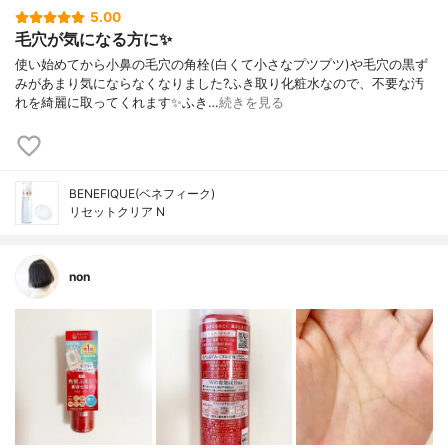
5.00
毛穴が気になる方に✨
使い始めてから小鼻の毛穴の角栓(白くて小さなプツプツ)や毛穴の黒ず
みがあまり気にならなくなりました?ふき取り化粧水なので、不要な汚
れを綺麗に取ってくれます✨ふき…
続きを見る
BENEFIQUE(ベネフィーク)
リセットクリア N
non