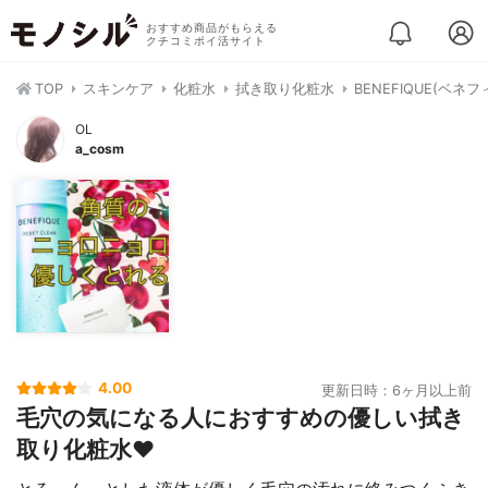
おすすめ商品がもらえる
クチコミポイ活サイト
TOP
スキンケア
化粧水
拭き取り化粧水
BENEFIQUE(ベネ
OL
a_cosm
4.00
更新日時：6ヶ月以上前
毛穴の気になる人におすすめの優しい拭き
取り化粧水❤️