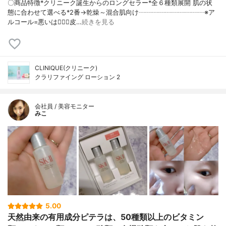
〇商品特徴*クリニーク誕生からのロングセラー*全６種類展開 肌の状
態に合わせて選べる*2番→乾燥～混合肌向け┈┈┈┈┈┈┈┈┈┈※ア
ルコール=悪いは🙅‍♀️❌皮…
続きを見る
CLINIQUE(クリニーク)
クラリファイング ローション 2
会社員 / 美容モニター
みこ
5.00
天然由来の有用成分ピテラは、50種類以上のビタミン