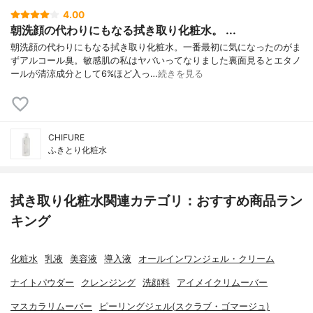
4.00
朝洗顔の代わりにもなる拭き取り化粧水。 ...
朝洗顔の代わりにもなる拭き取り化粧水。一番最初に気になったのがま
ずアルコール臭。敏感肌の私はヤバいってなりました裏面見るとエタノ
ールが清涼成分として6%ほど入っ…
続きを見る
CHIFURE
ふきとり化粧水
拭き取り化粧水関連カテゴリ：おすすめ商品ラン
キング
化粧水
乳液
美容液
導入液
オールインワンジェル・クリーム
ナイトパウダー
クレンジング
洗顔料
アイメイクリムーバー
マスカラリムーバー
ピーリングジェル(スクラブ・ゴマージュ)