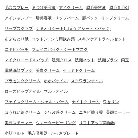
毛穴スプレー
まつげ美容液
アイクリーム
眉毛美容液
眉毛育毛剤
アイシャンプー
唇美容液
リップバーム
唇パック
リップクリーム
リップスクラブ
くまとりシート(目元ケアシート・パック)
あぶらとり紙
コットン
シミ用飲み薬
スキンケアトラベルセット
ニキビパッチ
フェイスパック・シートマスク
マイクロニードルパッチ
洗顔クロス
洗顔ネット
洗顔ブラシ
繭玉
電動洗顔ブラシ
美白クリーム
セラミドクリーム
プラセンタクリーム
ホホバオイル
スクワランオイル
ローズヒップオイル
マルラオイル
フェイスクリーム・ジェル・バーム
ナイトクリーム
ワセリン
ほうれい線クリーム
シワ改善クリーム
ニキビ塗り薬
美顔ローラー
美顔スチーマー
ウォーターピーリング
リフトアップ美顔器
小顔ベルト
毛穴吸引器
かっさプレート