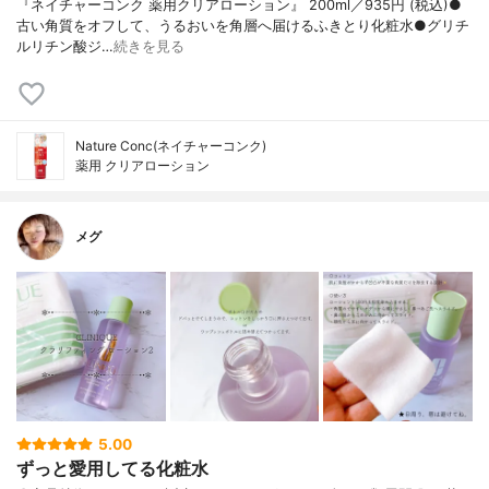
『ネイチャーコンク 薬用クリアローション』 200ml／935円 (税込)●
古い角質をオフして、うるおいを角層へ届けるふきとり化粧水●グリチ
ルリチン酸ジ…
続きを見る
Nature Conc(ネイチャーコンク)
薬用 クリアローション
メグ
5.00
ずっと愛用してる化粧水