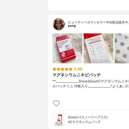
ビューティーカウンセラー☆化粧品販売☆
yung
5.00
マグネシウムニキビパッチ
**⁡________________⁡Snow2plus⁡ACマグネシウ
ルパッチミニ 15枚入り⁡________________⁡⁡⁡*よくあ…
続
Snow2+(スノーツープラス)
ACマグネシウムパッチ