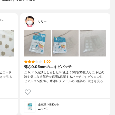
メ…
りりー
3.00
薄さ0.05mmのニキビパッチ
ムニキビニード
ニキパ をお試ししました✳︎(税込)550円/36枚入りニキビの
きを見る
跡や気になる部分を保護&保湿するパッチですビタミンE、
ヒアルロン酸Na、水添レチノールの3種類の…
続きを見る
金冠堂(KINKAN)
ニキパ！