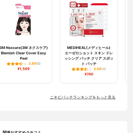
3M Nexcare(3M ネクスケア)
MEDIHEAL(メディヒール)
Blemish Clear Cover Easy
エーゼロショット スキン ドレ
Peel
ッシング パッチ クリア スポッ
ト パッチ
3.89
(5)
¥1,569
3.88
(3)
¥740
ニキビパッチランキングをもっと見る
関連おすすめクチコミ