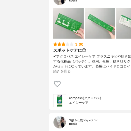
coala
3.00
スポットケアに◎
✔︎アクロパス エイシーケア プラスニキビや吹き
する化粧品（パッチ）。昼用、夜用、拭き取りク
がセットになっています。昼用はハイドロコロイ
続きを見る
acropass(アクロパス)
エイシーケア
3歳＆0歳boy×OL🤍
coala