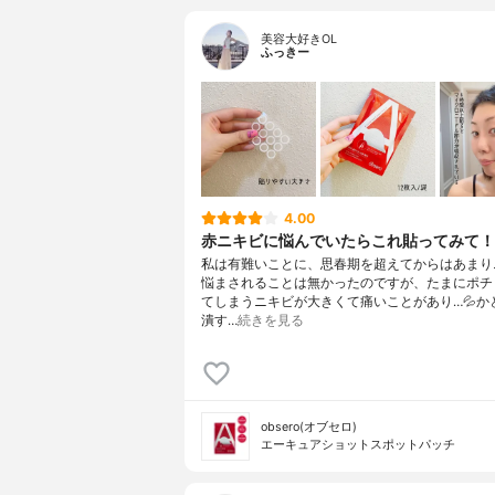
美容大好きOL
ふっきー
4.00
赤ニキビに悩んでいたらこれ貼ってみて！
私は有難いことに、思春期を超えてからはあまり
悩まされることは無かったのですが、たまにポチ
てしまうニキビが大きくて痛いことがあり…💦か
潰す…
続きを見る
obsero(オブセロ)
エーキュアショットスポットパッチ