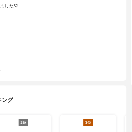
ました♡
チ
キング
2位
3位