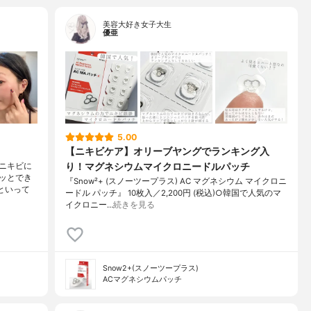
美容大好き女子大生
優亜
5.00
【ニキビケア】オリーブヤングでランキング入
り！マグネシウムマイクロニードルパッチ
ニキビに
ッとでき
『Snow²+ (スノーツープラス) AC マグネシウム マイクロニ
といって
ードル パッチ』 10枚入／2,200円 (税込)○韓国で人気のマ
イクロニー…
続きを見る
Snow2+(スノーツープラス)
ACマグネシウムパッチ