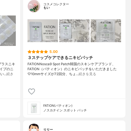
コスメコレクター
もい
5.00
３ステップケアできるニキビパッチ
プラスニキ
FATIONNosca9 Spot Patch韓国のスキンケアブランド、
イプのニ
FATION（パティオン）のニキビパッチをいただきました
い…
続き
♡10mmサイズが72回分、ちょ…
続きを見る
FATION(パティオン)
ノスカナイン スポット パッチ
りりー