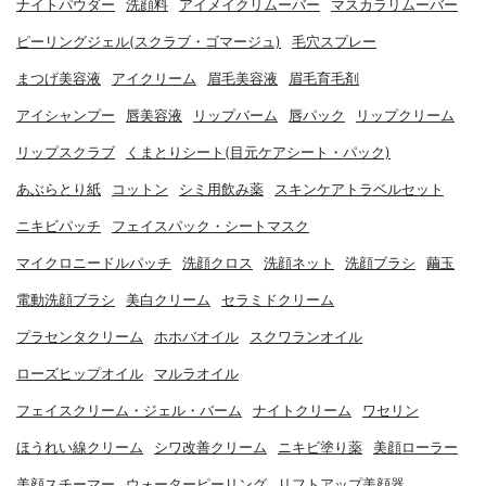
ナイトパウダー
洗顔料
アイメイクリムーバー
マスカラリムーバー
ピーリングジェル(スクラブ・ゴマージュ)
毛穴スプレー
まつげ美容液
アイクリーム
眉毛美容液
眉毛育毛剤
アイシャンプー
唇美容液
リップバーム
唇パック
リップクリーム
リップスクラブ
くまとりシート(目元ケアシート・パック)
あぶらとり紙
コットン
シミ用飲み薬
スキンケアトラベルセット
ニキビパッチ
フェイスパック・シートマスク
マイクロニードルパッチ
洗顔クロス
洗顔ネット
洗顔ブラシ
繭玉
電動洗顔ブラシ
美白クリーム
セラミドクリーム
プラセンタクリーム
ホホバオイル
スクワランオイル
ローズヒップオイル
マルラオイル
フェイスクリーム・ジェル・バーム
ナイトクリーム
ワセリン
ほうれい線クリーム
シワ改善クリーム
ニキビ塗り薬
美顔ローラー
美顔スチーマー
ウォーターピーリング
リフトアップ美顔器