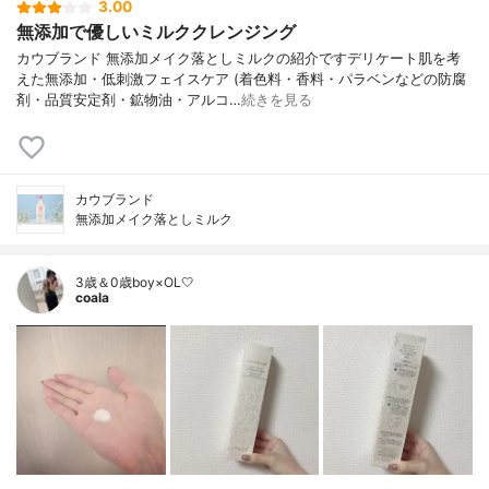
3.00
無添加で優しいミルククレンジング
カウブランド 無添加メイク落としミルクの紹介ですデリケート肌を考
えた無添加・低刺激フェイスケア (着色料・香料・パラベンなどの防腐
剤・品質安定剤・鉱物油・アルコ…
続きを見る
カウブランド
無添加メイク落としミルク
3歳＆0歳boy×OL🤍
coala