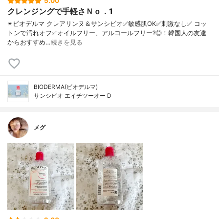
5.00
クレンジングで手軽さＮｏ．1
✴ビオデルマ クレアリンヌ＆サンシビオ ✅敏感肌OK ✅刺激なし ✅ コッ
トンで汚れオフ ✅オイルフリー、アルコールフリー?◎！ 韓国人の友達
からおすすめ…
続きを見る
BIODERMA(ビオデルマ)
サンシビオ エイチツーオー D
メグ