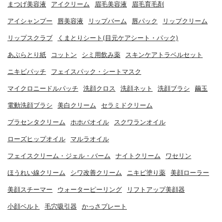
まつげ美容液
アイクリーム
眉毛美容液
眉毛育毛剤
アイシャンプー
唇美容液
リップバーム
唇パック
リップクリーム
リップスクラブ
くまとりシート(目元ケアシート・パック)
あぶらとり紙
コットン
シミ用飲み薬
スキンケアトラベルセット
ニキビパッチ
フェイスパック・シートマスク
マイクロニードルパッチ
洗顔クロス
洗顔ネット
洗顔ブラシ
繭玉
電動洗顔ブラシ
美白クリーム
セラミドクリーム
プラセンタクリーム
ホホバオイル
スクワランオイル
ローズヒップオイル
マルラオイル
フェイスクリーム・ジェル・バーム
ナイトクリーム
ワセリン
ほうれい線クリーム
シワ改善クリーム
ニキビ塗り薬
美顔ローラー
美顔スチーマー
ウォーターピーリング
リフトアップ美顔器
小顔ベルト
毛穴吸引器
かっさプレート