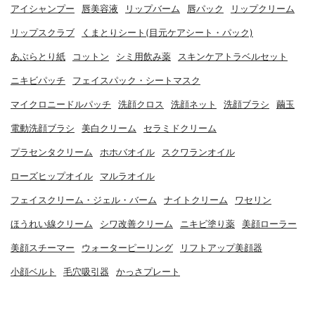
アイシャンプー
唇美容液
リップバーム
唇パック
リップクリーム
リップスクラブ
くまとりシート(目元ケアシート・パック)
あぶらとり紙
コットン
シミ用飲み薬
スキンケアトラベルセット
ニキビパッチ
フェイスパック・シートマスク
マイクロニードルパッチ
洗顔クロス
洗顔ネット
洗顔ブラシ
繭玉
電動洗顔ブラシ
美白クリーム
セラミドクリーム
プラセンタクリーム
ホホバオイル
スクワランオイル
ローズヒップオイル
マルラオイル
フェイスクリーム・ジェル・バーム
ナイトクリーム
ワセリン
ほうれい線クリーム
シワ改善クリーム
ニキビ塗り薬
美顔ローラー
美顔スチーマー
ウォーターピーリング
リフトアップ美顔器
小顔ベルト
毛穴吸引器
かっさプレート