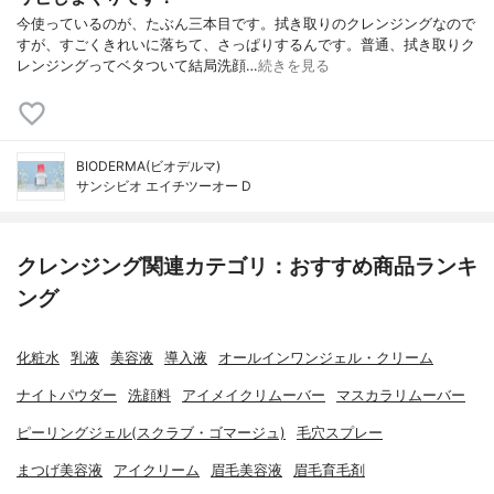
今使っているのが、たぶん三本目です。拭き取りのクレンジングなので
すが、すごくきれいに落ちて、さっぱりするんです。普通、拭き取りク
レンジングってベタついて結局洗顔…
続きを見る
BIODERMA(ビオデルマ)
サンシビオ エイチツーオー D
クレンジング関連カテゴリ：おすすめ商品ランキ
ング
化粧水
乳液
美容液
導入液
オールインワンジェル・クリーム
ナイトパウダー
洗顔料
アイメイクリムーバー
マスカラリムーバー
ピーリングジェル(スクラブ・ゴマージュ)
毛穴スプレー
まつげ美容液
アイクリーム
眉毛美容液
眉毛育毛剤