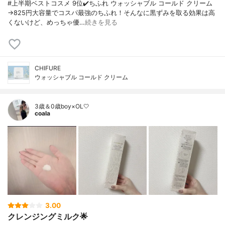
#上半期ベストコスメ 9位✔️ちふれ ウォッシャブル コールド クリーム
→825円大容量でコスパ最強のちふれ！そんなに黒ずみを取る効果は高
くないけど、めっちゃ優…
続きを見る
CHIFURE
ウォッシャブル コールド クリーム
3歳＆0歳boy×OL🤍
coala
3.00
クレンジングミルク🌟