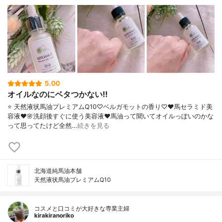
5.00
オイルなのにベタつかない‼️
⭐️ 天然液状馬油プレミアムQ10♡ベルガモットの香り♡♥︎馬セラミド美
容液♥︎🌸洗顔後すぐに使う美容液♥︎馬油って聞いてオイルっぽいのかな
って思ってたけど全然…
続きを見る
北海道純馬油本舗
天然液状馬油プレミアムQ10
コスメと口コミが大好きな専業主婦
kirakiranoriko