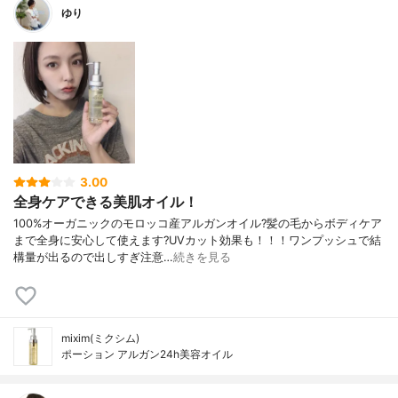
ゆり
3.00
全身ケアできる美肌オイル！
100%オーガニックのモロッコ産アルガンオイル?髪の毛からボディケア
まで全身に安心して使えます?UVカット効果も！！！ワンプッシュで結
構量が出るので出しすぎ注意…
続きを見る
mixim(ミクシム)
ポーション アルガン24h美容オイル