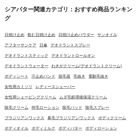
シアバター関連カテゴリ：おすすめ商品ランキン
グ
日焼け止め
飲む日焼け止め
日焼け止めパウダー
サンオイル
アフターサンケア
日傘
デオドラントスプレー
デオドラントスティック
デオドラントロールオン
デオドラントウォーター
わきがクリーム(デオドラントクリーム)
ボディシート
汗止めバンド
脱毛器
毛抜き
電動毛抜き
女性用カミソリ
レディースシェーバー
女性用シェービングクリーム
ムダ毛処理後保湿クリーム
除毛クリーム
抑毛ローション
除毛パッド
除毛スプレー
ブラジリアンワックス
鼻毛ブラジリアンワックス
ボディクリーム
ボディオイル
ボディミルク
ボディバター
ボディローション