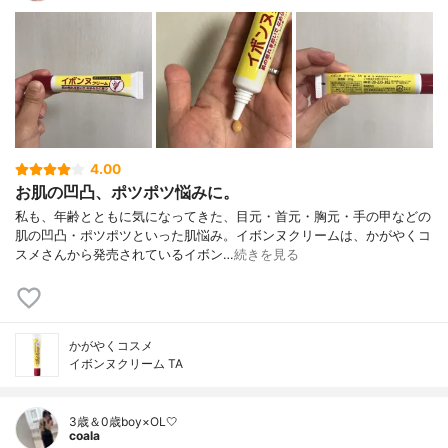
4.00
お肌の凹凸、ポツポツ悩みに。
私も、年齢とともに気になってきた、目元・首元・胸元・手の甲などの
肌の凹凸・ポツポツといった肌悩み。イボンヌクリームは、かがやくコ
スメさんから発売されているイボン…
続きを見る
かがやくコスメ
イボンヌクリーム TA
3歳＆0歳boy×OL🤍
coala