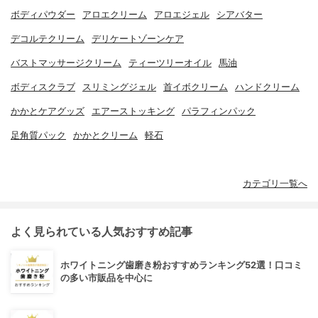
ボディパウダー
アロエクリーム
アロエジェル
シアバター
デコルテクリーム
デリケートゾーンケア
バストマッサージクリーム
ティーツリーオイル
馬油
ボディスクラブ
スリミングジェル
首イボクリーム
ハンドクリーム
かかとケアグッズ
エアーストッキング
パラフィンパック
足角質パック
かかとクリーム
軽石
カテゴリ一覧へ
よく見られている人気おすすめ記事
ホワイトニング歯磨き粉おすすめランキング52選！口コミ
の多い市販品を中心に