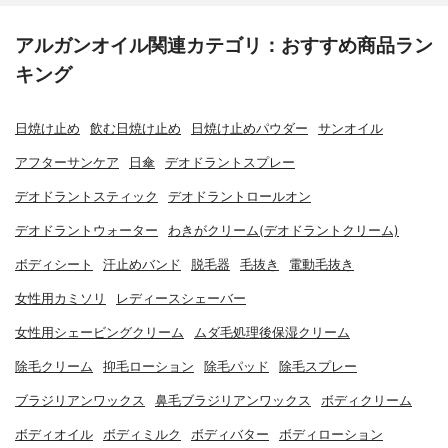
アルガンオイル関連カテゴリ：おすすめ商品ラン
キング
日焼け止め
飲む日焼け止め
日焼け止めパウダー
サンオイル
アフターサンケア
日傘
デオドラントスプレー
デオドラントスティック
デオドラントロールオン
デオドラントウォーター
わきがクリーム(デオドラントクリーム)
ボディシート
汗止めバンド
脱毛器
毛抜き
電動毛抜き
女性用カミソリ
レディースシェーバー
女性用シェービングクリーム
ムダ毛処理後保湿クリーム
除毛クリーム
抑毛ローション
除毛パッド
除毛スプレー
ブラジリアンワックス
鼻毛ブラジリアンワックス
ボディクリーム
ボディオイル
ボディミルク
ボディバター
ボディローション