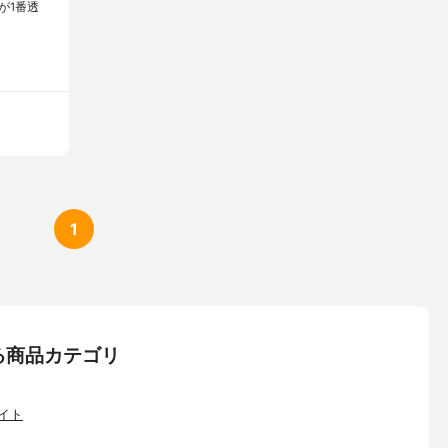
が1番透
1
る商品カテゴリ
イト