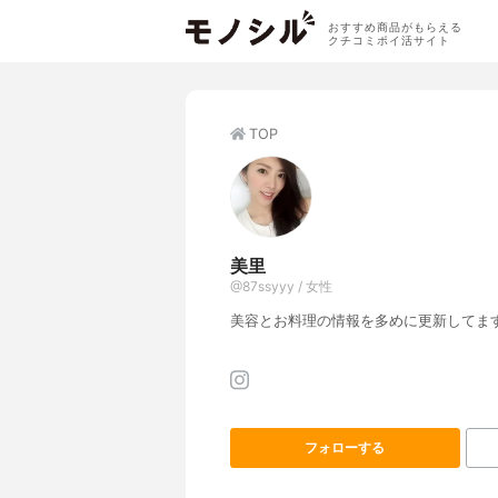
おすすめ商品がもらえる
クチコミポイ活サイト
TOP
美里
@87ssyyy / 女性
美容とお料理の情報を多めに更新してま
フォローする