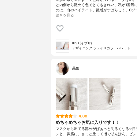
と内側から艶めく色でとてもきれい。私が1番気
のは、白のハイライト。艶感がすばらしく、Cゾ
続きを見る
IPSA(イプサ)
デザイニング フェイスカラーパレット
美里
4.00
めちゃめちゃお気に入りです！！
マスクから出てる部分がぱぁっと明るくなる✨目
ンと、鼻筋に、さっと塗って指でぽんぽん。ピン