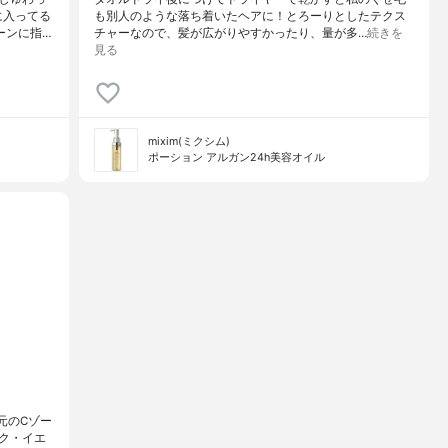
に入ってる
も別人のような落ち着いたヘアに！とろーりとしたテクス
ーンに指…
チャーなので、髪が広がりやすかったり、量が多…
続きを
見る
mixim(ミクシム)
ポーション アルガン24h美容オイル
元のCゾー
ク・イエ