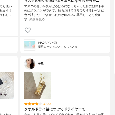
マスクのせいか肌がぼろぼろになっちゃった...
ても使い
マスクのせいか肌がぼろぼろになっちゃった特に顔の下半
れます！
分にポツポツができて、触るだけでひりひりするレベルに
うれし…
色々試した中でよかったのがIHADAの薬用しっとり化粧
水…
続きを見る
IHADA(イハダ)
薬用ローションとてもしっとり
美里
4.00
タオルドライ後につけてドライヤーで...
じゅわっ
タオルドライ後につけてドライヤーで乾かすと私のくせ毛