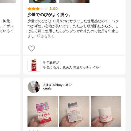
3.00
少量でのびがよく潤う。
・胸元・
少量でのびがよく潤うのにサラッした使用感なので、ベタ
。イボン
つかず使い心地が良いです。ただ少し敏感肌だからか、し
ているイ
ばらく顔に使用したらブツブツが出来たので使用を中止し
まし…
続きを見る
明色化粧品
明色うるおい肌美人 馬油リッチオイル
3歳＆0歳boy×OL🤍
coala