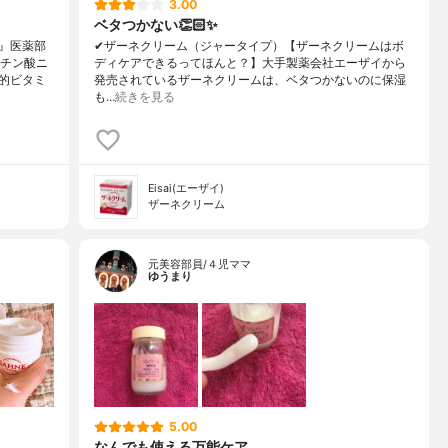
3.00
ベタつかない👏🏻✨
』医薬部
✔︎ザーネクリーム（ジャータイプ）【ザーネクリームはボ
リチン酸ニ
ディケアできるってほんと？】大手製薬会社エーザイから
的ビタミ
発売されているザーネクリームは、ベタつかないのに保湿
も…
続きを見る
Eisai(エーザイ)
ザーネクリーム
元美容部員/４児ママ
ゆうまり
5.00
なんでも使える万能ケア