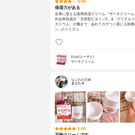
4.00
保湿力がある
全身に使える薬用保湿クリーム『ザーネクリーム
外品有効成分「天然型ビタミンE」&「グリチル
カリウム」の働きで、あれてカサつく肌にも効果
ン…
続きを見る
Eisai(エーザイ)
ザーネクリーム
なにわの主婦
まりたそ
5.00
万能クリームです。