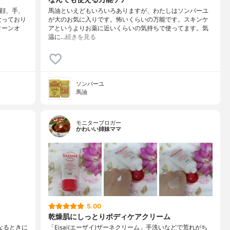
顔、手、
馬油といえどもいろいろありますが、わたしはソンバーユ
なっており
が大のお気に入りです。怖いくらいの万能です。スキンケ
ターンオ
アというよりお薬に近いくらいの気持ちで使ってます。気
温に…
続きを見る
ソンバーユ
馬油
モニターブロガー
かわいい姉妹ママ
5.00
乾燥肌にしっとりボディケアクリーム
なるときに
「Eisai(エーザイ)ザーネクリーム」手洗いなどで荒れがち