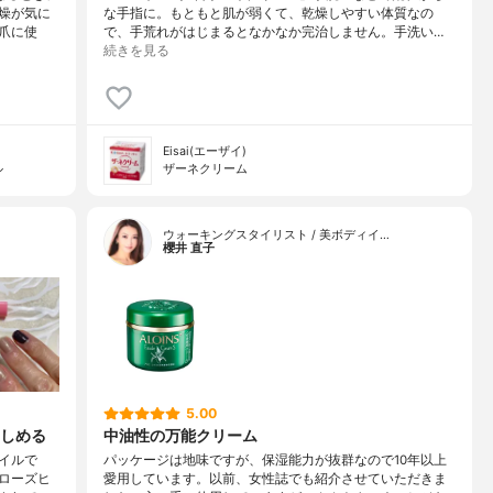
燥が気に
な手指に。もともと肌が弱くて、乾燥しやすい体質なの
爪に使
で、手荒れがはじまるとなかなか完治しません。手洗い…
続きを見る
Eisai(エーザイ)
ル
ザーネクリーム
ウォーキングスタイリスト / 美ボディイ…
櫻井 直子
5.00
しめる
中油性の万能クリーム
イルで
パッケージは地味ですが、保湿能力が抜群なので10年以上
ローズヒ
愛用しています。以前、女性誌でも紹介させていただきま