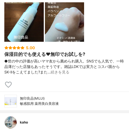
5.00
保湿目的でも使える♥️無印でお試しを?
●世の中の評価が高いママ友から薦められ購入。SNSでも人気で、一時
品薄だった店舗もあったそうです。雑誌LDKでは実力とコスパ面から
SK-IIをこえてました?また…
続きを見る
無印良品(MUJI)
敏感肌用 薬用美白美容液
kaho