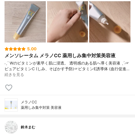
5.00
メンソレータム メラノCC 薬用しみ集中対策美容液
˗ˏˋ Wのビタミンが素早く肌に浸透。 透明感のある肌へ導く美容液 ˎˊ˗☞
ピュアビタミンC (しみ、そばかす予防)☞ビタミンE誘導体 (血行促進…
続きを見る
メラノCC
薬用しみ集中対策 美容液
鈴木まむ