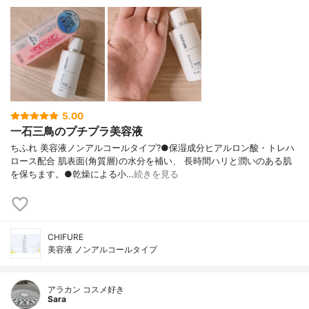
5.00
一石三鳥のプチプラ美容液
ちふれ 美容液ノンアルコールタイプ?●保湿成分ヒアルロン酸・トレハ
ロース配合 肌表面(角質層)の水分を補い、 長時間ハリと潤いのある肌
を保ちます。●乾燥による小…
続きを見る
CHIFURE
美容液 ノンアルコールタイプ
アラカン コスメ好き
Sara