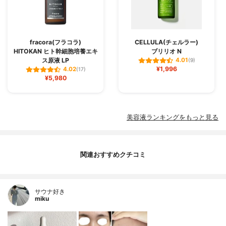
fracora(フラコラ)
CELLULA(チェルラー)
HITOKAN ヒト幹細胞培養エキ
ブリリオ N
ス原液 LP
4.01
(9)
¥1,996
4.02
(17)
¥5,980
美容液ランキングをもっと見る
関連おすすめクチコミ
サウナ好き
miku