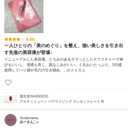
4.00
一人ひとりの「美のめぐり」を整え、強い美しさを引き出
す先進の美容液が登場♪
リニューアルした美容液。とろみのあるサラッとしたテクスチャーで伸
びもいいし、浸透も良く、肌なじみがいい。うるおいたっぷり。3日感
使用してハリ感や毛穴の引き締め、…
続きを見る
資生堂(SHISEIDO)
アルティミューン パワライジング コンセントレート III
3kidsmama
みーさん¨̮⸝⋆