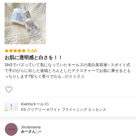
5.00
お肌に透明感と白さを！！
SNSでバズっていて気になっていたキールズの美白美容液✨スポイト式
で手のひらに出した途端とろんとしたテクスチャーでお肌に乗せるとも
っちりします?安らぐ香りで心も…
続きを見る
Kiehl’s(キールズ)
DS クリアリー ホワイト ブライトニング エッセンス
3kidsmama
みーさん¨̮⸝⋆