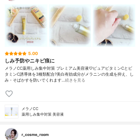
5.00
しみ予防やニキビ痕に
メラノCC薬用しみ集中対策 プレミアム美容液♡ピュアビタミンCとビ
タミンC誘導体を3種類配合?美白有効成分がメラニンの生成を抑え、し
み・そばかすを防いでくれます…
続きを見る
メラノCC
薬用しみ集中対策 美容液
r_cosme_room