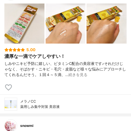
5.00
濃厚な一滴でケアしやすい！
しみやニキビ予防に嬉しい、ビタミンC配合の美容液です♪それだけじ
ゃなく、そばかす・ニキビ・毛穴・皮脂など様々な悩みにアプローチし
てくれるんだそう。１回４～５滴、…
続きを見る
メラノCC
薬用しみ集中対策 美容液
snowmi