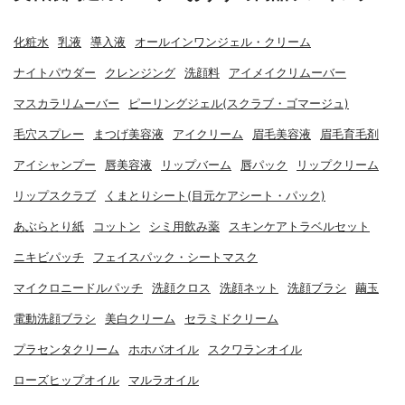
化粧水
乳液
導入液
オールインワンジェル・クリーム
ナイトパウダー
クレンジング
洗顔料
アイメイクリムーバー
マスカラリムーバー
ピーリングジェル(スクラブ・ゴマージュ)
毛穴スプレー
まつげ美容液
アイクリーム
眉毛美容液
眉毛育毛剤
アイシャンプー
唇美容液
リップバーム
唇パック
リップクリーム
リップスクラブ
くまとりシート(目元ケアシート・パック)
あぶらとり紙
コットン
シミ用飲み薬
スキンケアトラベルセット
ニキビパッチ
フェイスパック・シートマスク
マイクロニードルパッチ
洗顔クロス
洗顔ネット
洗顔ブラシ
繭玉
電動洗顔ブラシ
美白クリーム
セラミドクリーム
プラセンタクリーム
ホホバオイル
スクワランオイル
ローズヒップオイル
マルラオイル