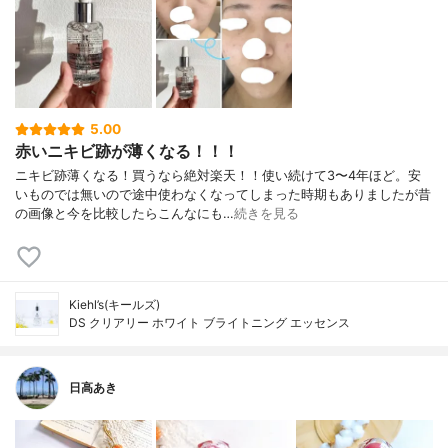
5.00
赤いニキビ跡が薄くなる！！！
ニキビ跡薄くなる！買うなら絶対楽天！！使い続けて3〜4年ほど。安
いものでは無いので途中使わなくなってしまった時期もありましたが昔
の画像と今を比較したらこんなにも…
続きを見る
Kiehl’s(キールズ)
DS クリアリー ホワイト ブライトニング エッセンス
日高あき