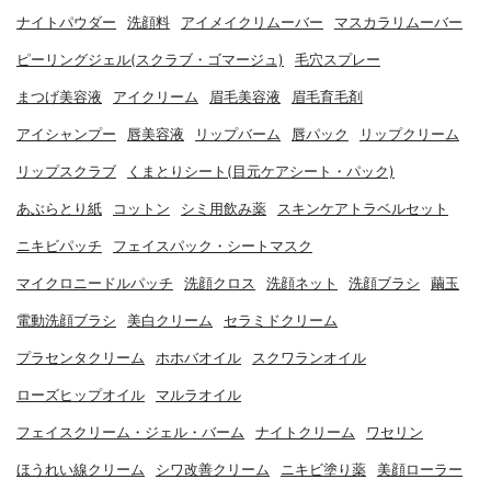
ナイトパウダー
洗顔料
アイメイクリムーバー
マスカラリムーバー
ピーリングジェル(スクラブ・ゴマージュ)
毛穴スプレー
まつげ美容液
アイクリーム
眉毛美容液
眉毛育毛剤
アイシャンプー
唇美容液
リップバーム
唇パック
リップクリーム
リップスクラブ
くまとりシート(目元ケアシート・パック)
あぶらとり紙
コットン
シミ用飲み薬
スキンケアトラベルセット
ニキビパッチ
フェイスパック・シートマスク
マイクロニードルパッチ
洗顔クロス
洗顔ネット
洗顔ブラシ
繭玉
電動洗顔ブラシ
美白クリーム
セラミドクリーム
プラセンタクリーム
ホホバオイル
スクワランオイル
ローズヒップオイル
マルラオイル
フェイスクリーム・ジェル・バーム
ナイトクリーム
ワセリン
ほうれい線クリーム
シワ改善クリーム
ニキビ塗り薬
美顔ローラー