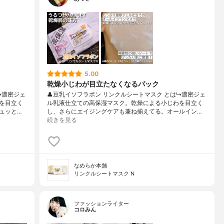
5.00
乾燥小じわが目立たなくなるパック
↳濃密ジェ
👤豆乳イソフラボン リンクルシートマスク とは↳濃密ジェ
を目立く
ル乳液仕立ての高保湿マスク。乾燥による小じわを目立く
ュッと…
し、さらにエイジングケアも兼ね揃えてる。オールイン…
続きを見る
なめらか本舗
リンクルシートマスク N
ファッションライター
コロみん