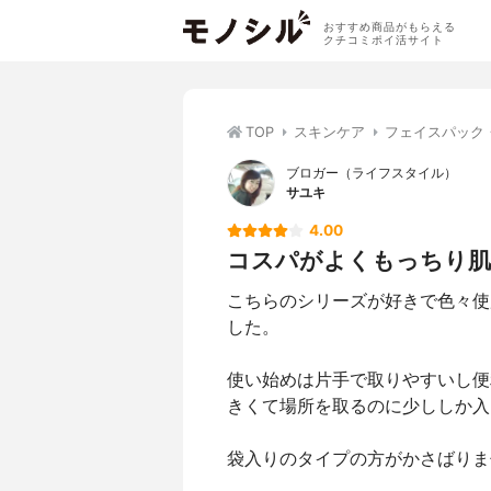
おすすめ商品がもらえる
クチコミポイ活サイト
TOP
スキンケア
フェイスパック
ブロガー（ライフスタイル）
サユキ
4.00
コスパがよくもっちり
こちらのシリーズが好きで色々使
した。
使い始めは片手で取りやすいし便
きくて場所を取るのに少ししか入
袋入りのタイプの方がかさばりま