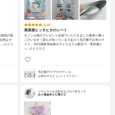
5.00
美容液ヒッタヒタのシート
乾燥肌の私
モノシル様のプレゼント企画でいただきました😄有り難う
る時はそ
ございます！誰もが知っているであろう毛穴撫子お米のマ
.…
続きを
スク。100%国産米由来のライスセラム配合で、美容液ヒ
ッ…
続きを見る
毛穴撫子(ケアナナデシコ)
お米のマスク <シートマスク>
ツヤとラメが大好きなブルベ冬オンナ
みり俵@冬ビビ春ビビ