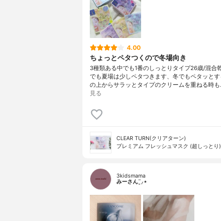
4.00
ちょっとペタつくので冬場向き
3種類ある中でも1番のしっとりタイプ26歳/混合
でも夏場は少しペタつきます、冬でもペタッとす
の上からサラッとタイプのクリームを重ねる時も..
見る
CLEAR TURN(クリアターン)
プレミアム フレッシュマスク (超しっとり)
3kidsmama
みーさん¨̮⸝⋆