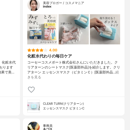
美容ブロガー / コスメマニア
index
4.00
化粧水代わりの毎日ケア
、化粧水代
コーセーコスメポート株式会社さんにいただきました。ク
おります
リアターンのシートマスク[医薬部外品]を紹介します。クリ
効果で美…
アターン エッセンスマスク（ビタミンＣ）[医薬部外品…
続
きを見る
CLEAR TURN(クリアターン)
エッセンスマスク ビタミンC
事務員
あづさ