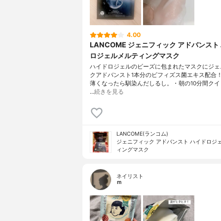
4.00
LANCOME ジェニフィック アドバンスト
ロジェルメルティングマスク
ハイドロジェルのビーズに包まれたマスクにジェ
クアドバンスト1本分のビフィズス菌エキス配合
薄くなったら馴染んだしるし。・朝の10分間クイ
…
続きを見る
LANCOME(ランコム)
ジェニフィック アドバンスト ハイドロジェ
ィングマスク
ネイリスト
ｍ