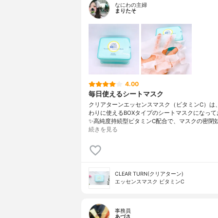
なにわの主婦
まりたそ
4.00
毎日使えるシートマスク
クリアターンエッセンスマスク（ビタミンC）は
わりに使えるBOXタイプのシートマスクになって
✨高純度持続型ビタミンC配合で、マスクの密閉
続きを見る
CLEAR TURN(クリアターン)
エッセンスマスク ビタミンC
事務員
あづさ