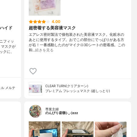
4.00
 ハイド
超密着する美容液マスク
エアレス密封製法で個包装された美容液マスク。化粧水の
あとに使用するタイプ。おでこの部分にでっぱりがある方
ニフィッ
が右！一番感動したのがマイクロ3Dシートの密着感。この
！マスクが
和…
続きを見る
ックに、
CLEAR TURN(クリアターン)
ル メルテ
プレミアム フレッシュマスク (超しっとり)
専業主婦
のんびり昼寝(-_-)zzz