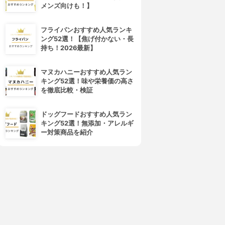
メンズ向けも！】
フライパンおすすめ人気ランキ
ング52選！【焦げ付かない・長
持ち！2026最新】
arrier Repair(バリアリペア)
美人ぬか(BIJINNUKA)
シートマスク しっとり
純米パック
マヌカハニーおすすめ人気ラン
3.90
3.89
(1)
(2)
キング52選！味や栄養価の高さ
¥426
¥508
を徹底比較・検証
ドッグフードおすすめ人気ラン
キング52選！無添加・アレルギ
ー対策商品を紹介