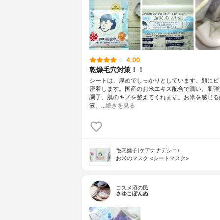
4.00
乾燥毛穴対策！！
シートは、厚めでしっかりとしています。顔にピ
密着します。国産のお米エキス配合で潤い、肌弾
調子、肌のキメを整えてくれます。お米を感じる
液。…
続きを見る
毛穴撫子(ケアナナデシコ)
お米のマスク <シートマスク>
コスメ沼の民
さゆこぽんぬ