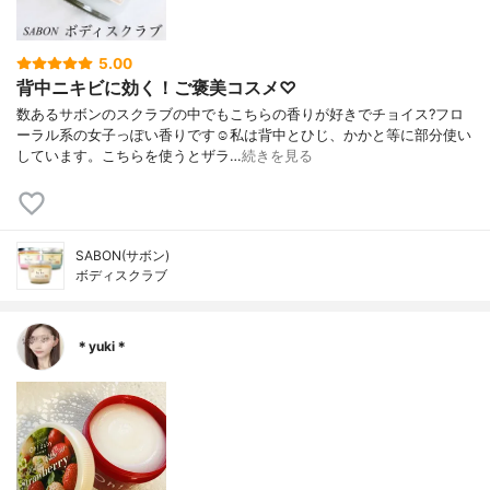
5.00
背中ニキビに効く！ご褒美コスメ♡
数あるサボンのスクラブの中でもこちらの香りが好きでチョイス?フロ
ーラル系の女子っぽい香りです☺️私は背中とひじ、かかと等に部分使い
しています。こちらを使うとザラ…
続きを見る
SABON(サボン)
ボディスクラブ
＊yuki＊