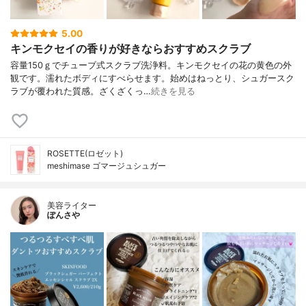
5.00
キンモクセイの香りが好きならおすすめスクラブ
容量150ｇでチューブ式スクラブ洗浄料。キンモクセイの花の黄色の外
観です。濡れたボディにすべらせます。始めはねっとり、シュガースク
ラブが覆われた質感。ざくざくっ…
続きを見る
ROSETTE(ロゼット)
meshimase ゴマージュシュガー
美容ライター
ぽんさや