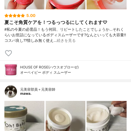
5.00
夏こそ角質ケアを！つるっつるにしてくれます♡
#私の今夏の必需品！もう何回、リピートしたことでしょうか…それく
らいお世話になっているボディスムーザーです?なんといっても大容量‼️
コスパ良し??惜しみ無く使え…
続きを見る
HOUSE OF ROSE(ハウスオブローゼ)
オーベイビー ボディ スムーザー
元美容部員＋元美容師
mawa.