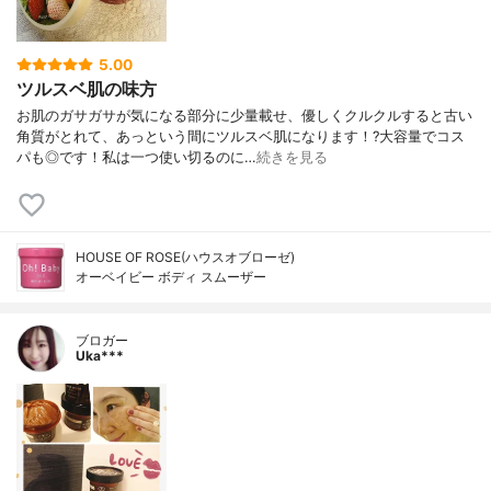
5.00
ツルスベ肌の味方
お肌のガサガサが気になる部分に少量載せ、優しくクルクルすると古い
角質がとれて、あっという間にツルスベ肌になります！?大容量でコス
パも◎です！私は一つ使い切るのに…
続きを見る
HOUSE OF ROSE(ハウスオブローゼ)
オーベイビー ボディ スムーザー
ブロガー
Uka***