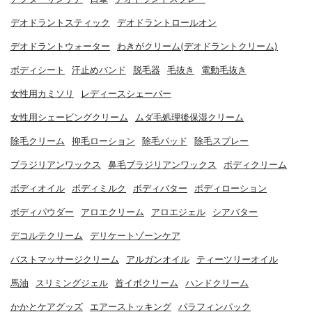
デオドラントスティック
デオドラントロールオン
デオドラントウォーター
わきがクリーム(デオドラントクリーム)
ボディシート
汗止めバンド
脱毛器
毛抜き
電動毛抜き
女性用カミソリ
レディースシェーバー
女性用シェービングクリーム
ムダ毛処理後保湿クリーム
除毛クリーム
抑毛ローション
除毛パッド
除毛スプレー
ブラジリアンワックス
鼻毛ブラジリアンワックス
ボディクリーム
ボディオイル
ボディミルク
ボディバター
ボディローション
ボディパウダー
アロエクリーム
アロエジェル
シアバター
デコルテクリーム
デリケートゾーンケア
バストマッサージクリーム
アルガンオイル
ティーツリーオイル
馬油
スリミングジェル
首イボクリーム
ハンドクリーム
かかとケアグッズ
エアーストッキング
パラフィンパック