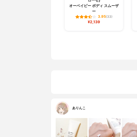
ローゼ)
オーベイビー ボディ スムーザ
ー
3.95
(33)
¥2,139
ありんこ