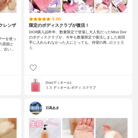
5.00
クレンザ
限定のボディスクラブが復活！
DIOR購入品昨年、数量限定で登場し大人気だったMiss Dior
のボディスクラブが、今年も数量限定で復活しました前回
ザーを使っ
手に入れられなかった人にとっても、待望の再…
続きを見
の原因と
る
、古い…
Dior(ディオール)
ミス ディオール ボディ スクラブ
日高あき