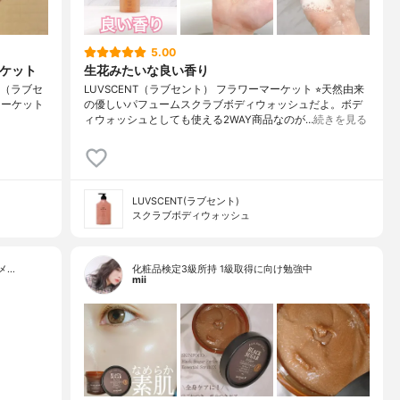
5.00
ーケット
生花みたいな良い香り
NT（ラブセ
LUVSCENT（ラブセント） フラワーマーケット ⭐︎天然由来
マーケット
の優しいパフュームスクラブボディウォッシュだよ。ボデ
ィウォッシュとしても使える2WAY商品なのが…
続きを見る
LUVSCENT(ラブセント)
スクラブボディウォッシュ
メ…
化粧品検定3級所持 1級取得に向け勉強中
mii