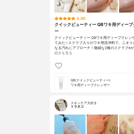
5.00
クイックビューティー QBワキ用ディープ
ー
クイックビューティー QBワキ用ディープクレン
てみた✨スクラブ入りのワキ用洗浄料で、ニオイ
なる汚れにアプローチ！微細な2種のスクラブ※が
続きを見る
QB(クイックビューティー)
ワキ用ディープクレンザー
スキンケア大好き
トラネコ