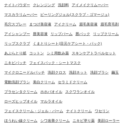
ナイトパウダー
クレンジング
洗顔料
アイメイクリムーバー
マスカラリムーバー
ピーリングジェル(スクラブ・ゴマージュ)
毛穴スプレー
まつげ美容液
アイクリーム
眉毛美容液
眉毛育毛剤
アイシャンプー
唇美容液
リップバーム
唇パック
リップクリーム
リップスクラブ
くまとりシート(目元ケアシート・パック)
あぶらとり紙
コットン
シミ用飲み薬
スキンケアトラベルセット
ニキビパッチ
フェイスパック・シートマスク
マイクロニードルパッチ
洗顔クロス
洗顔ネット
洗顔ブラシ
繭玉
電動洗顔ブラシ
美白クリーム
セラミドクリーム
プラセンタクリーム
ホホバオイル
スクワランオイル
ローズヒップオイル
マルラオイル
フェイスクリーム・ジェル・バーム
ナイトクリーム
ワセリン
ほうれい線クリーム
シワ改善クリーム
ニキビ塗り薬
美顔ローラー