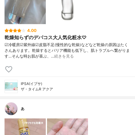
4.00
乾燥知らずのデパコス大人気化粧水♡
☑︎冷暖房☑︎紫外線☑︎皮脂不足(慢性的な乾燥)などなど乾燥の原因はたく
さんあります。乾燥するとバリア機能も低下し、肌トラブルへ繋がりま
す…そんな時お肌が喜ぶ、…
続きを見る
IPSA(イプサ)
ザ・タイムR アクア
あ