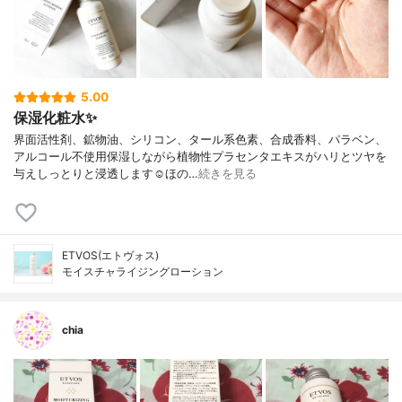
5.00
保湿化粧水✨
界面活性剤、鉱物油、シリコン、タール系色素、合成香料、パラベン、
アルコール不使用保湿しながら植物性プラセンタエキスがハリとツヤを
与えしっとりと浸透します☺︎ほの…
続きを見る
ETVOS(エトヴォス)
モイスチャライジングローション
chia