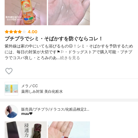
4.00
プチプラでシミ・そばかすを防ぐならコレ！
紫外線は家の中にいても浴びるもの☹︎！シミ・そばかすを予防するため
には、毎日の対策が大切です⚑︎⚐︎・ドラッグストアで購入可能・プチプ
ラでコスパ良し・とろみのあ…
続きを見る
メラノCC
薬用しみ対策 美白化粧水
販売員/プチプラ/ドラコス/化粧品検定2…
muu❤︎