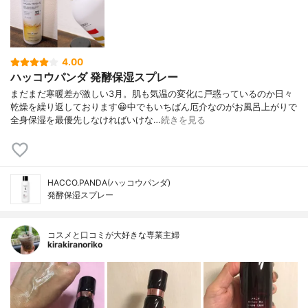
4.00
ハッコウパンダ 発酵保湿スプレー
まだまだ寒暖差が激しい3月。肌も気温の変化に戸惑っているのか日々
乾燥を繰り返しております😀中でもいちばん厄介なのがお風呂上がりで
全身保湿を最優先しなければいけな…
続きを見る
HACCO.PANDA(ハッコウパンダ)
発酵保湿スプレー
コスメと口コミが大好きな専業主婦
kirakiranoriko