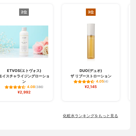
2位
3位
ETVOS(エトヴォス)
DUO(デュオ)
モイスチャライジングローショ
ザ リブーストローション
ン
4.05
(4)
¥2,145
4.08
(386)
¥2,992
化粧水ランキングをもっと見る