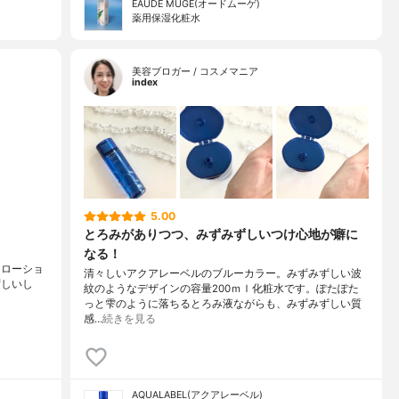
EAUDE MUGE(オードムーゲ)
薬用保湿化粧水
美容ブロガー / コスメマニア
index
5.00
とろみがありつつ、みずみずしいつけ心地が癖に
なる！
 ローショ
清々しいアクアレーベルのブルーカラー。みずみずしい波
ずしいし
紋のようなデザインの容量200ｍｌ化粧水です。ぽたぽた
っと雫のように落ちるとろみ液ながらも、みずみずしい質
感…
続きを見る
AQUALABEL(アクアレーベル)