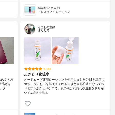
Attenir(アテニア)
ドレスリフト ローション
なにわの主婦
まりたそ
5.00
ふきとり化粧水
るの？と思
オードムーゲ薬用ローションを使用しました😊肌を清潔に
上品さを
保ち、うるおいを与えてくれるふきとり化粧水になってお
。ター
ります✨ふきとりケアで、肌の余分な汚れや皮脂を取り除
いて…
続きを見る