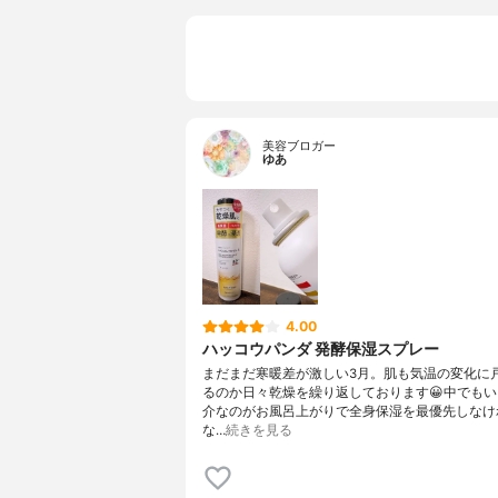
美容ブロガー
ゆあ
4.00
ハッコウパンダ 発酵保湿スプレー
まだまだ寒暖差が激しい3月。肌も気温の変化に
るのか日々乾燥を繰り返しております😀中でも
介なのがお風呂上がりで全身保湿を最優先しなけ
な…
続きを見る