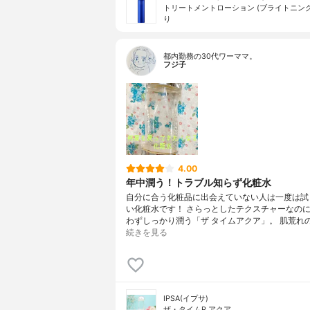
トリートメントローション (ブライトニング
り
都内勤務の30代ワーママ。
フジ子
4.00
年中潤う！トラブル知らず化粧水
自分に合う化粧品に出会えていない人は一度は試
い化粧水です！ さらっとしたテクスチャーなの
わずしっかり潤う「ザ タイムアクア」。 肌荒れ
続きを見る
IPSA(イプサ)
ザ・タイムR アクア