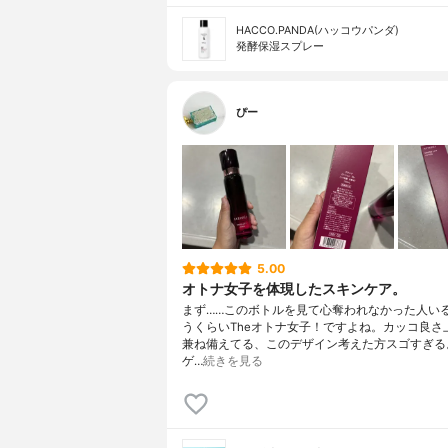
HACCO.PANDA(ハッコウパンダ)
発酵保湿スプレー
ぴー
5.00
オトナ女子を体現したスキンケア。
まず……このボトルを見て心奪われなかった人い
うくらいTheオトナ女子！ですよね。カッコ良さ
兼ね備えてる、このデザイン考えた方スゴすぎる
ゲ…
続きを見る