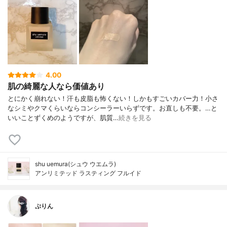
4.00
肌の綺麗な人なら価値あり
とにかく崩れない！汗も皮脂も怖くない！しかもすごいカバー力！小さ
なシミやクマくらいならコンシーラーいらずです。お直しも不要。…と
いいことずくめのようですが、肌質…
続きを見る
shu uemura(シュウ ウエムラ)
アンリミテッド ラスティング フルイド
ぷりん