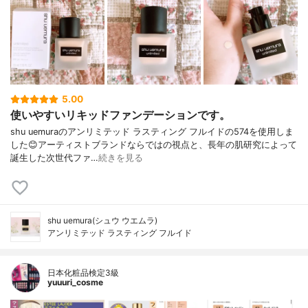
5.00
使いやすいリキッドファンデーションです。
shu uemuraのアンリミテッド ラスティング フルイドの574を使用しま
した😊アーティストブランドならではの視点と、長年の肌研究によって
誕生した次世代ファ…
続きを見る
shu uemura(シュウ ウエムラ)
アンリミテッド ラスティング フルイド
日本化粧品検定3級
yuuuri_cosme