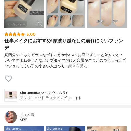
5.00
仕事メイクにおすすめ!厚塗り感なしの崩れにくいファン
デ
真四角のくもりガラスなボトルがかわいい!お店でずらっと並んでるの
いいですよね楽ちんなポンプタイプだけど容器がごついのでちょっとプ
ッシュしにくい手の小さい人はやり…
続きを見る
shu uemura(シュウ ウエムラ)
アンリミテッド ラスティング フルイド
イエベ春
なゆ