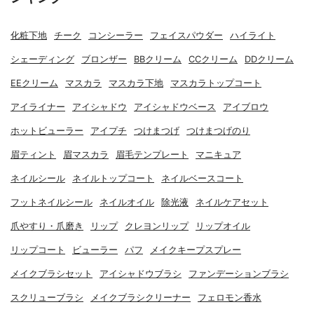
化粧下地
チーク
コンシーラー
フェイスパウダー
ハイライト
シェーディング
ブロンザー
BBクリーム
CCクリーム
DDクリーム
EEクリーム
マスカラ
マスカラ下地
マスカラトップコート
アイライナー
アイシャドウ
アイシャドウベース
アイブロウ
ホットビューラー
アイプチ
つけまつげ
つけまつげのり
眉ティント
眉マスカラ
眉毛テンプレート
マニキュア
ネイルシール
ネイルトップコート
ネイルベースコート
フットネイルシール
ネイルオイル
除光液
ネイルケアセット
爪やすり・爪磨き
リップ
クレヨンリップ
リップオイル
リップコート
ビューラー
パフ
メイクキープスプレー
メイクブラシセット
アイシャドウブラシ
ファンデーションブラシ
スクリューブラシ
メイクブラシクリーナー
フェロモン香水