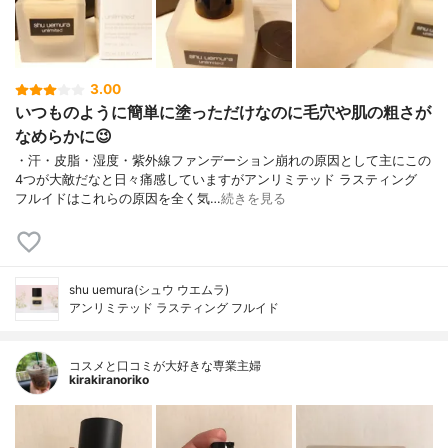
3.00
いつものように簡単に塗っただけなのに毛穴や肌の粗さが
なめらかに😉
・汗・皮脂・湿度・紫外線ファンデーション崩れの原因として主にこの
4つが大敵だなと日々痛感していますがアンリミテッド ラスティング
フルイドはこれらの原因を全く気…
続きを見る
shu uemura(シュウ ウエムラ)
アンリミテッド ラスティング フルイド
コスメと口コミが大好きな専業主婦
kirakiranoriko