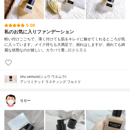
5.00
私のお気に入りファンデーション
軽い付けごごちで、薄く付けても肌をキレイに魅せてくれるところが気
に入っています。メイク持ちも大満足で、崩れはしますが、崩れても綺
麗な状態なのが嬉しい。カラバリ豊…
続きを見る
shu uemura(シュウ ウエムラ)
アンリミテッド ラスティング フルイド
りりー