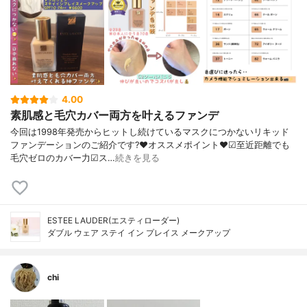
4.00
素肌感と毛穴カバー両方を叶えるファンデ
今回は1998年発売からヒットし続けているマスクにつかないリキッド
ファンデーションのご紹介です?❤︎オススメポイント❤︎☑︎至近距離でも
毛穴ゼロのカバー力☑︎ス…
続きを見る
ESTEE LAUDER(エスティローダー)
ダブル ウェア ステイ イン プレイス メークアップ
chi