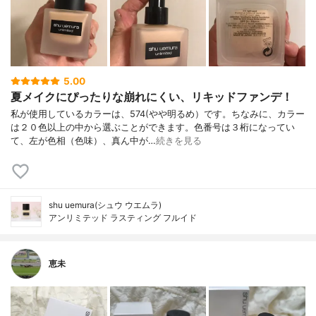
5.00
夏メイクにぴったりな崩れにくい、リキッドファンデ！
私が使用しているカラーは、574(やや明るめ）です。ちなみに、カラー
は２０色以上の中から選ぶことができます。色番号は３桁になってい
て、左が色相（色味）、真ん中が…
続きを見る
shu uemura(シュウ ウエムラ)
アンリミテッド ラスティング フルイド
恵未