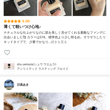
5.00
薄くて軽いつけ心地♪
ナチュラルな仕上がりなのに肌を美しく見せてくれる素敵なファンデに
出会いました🥰 カラーは574。標準色より少し明るめ。サラサラしたリ
キッドタイプで、少量でかなり…
続きを見る
shu uemura(シュウ ウエムラ)
アンリミテッド ラスティング フルイド
日高あき