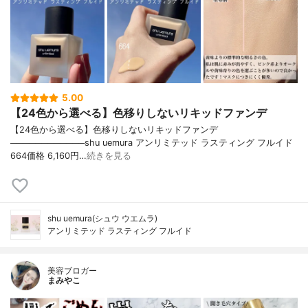
5.00
【24色から選べる】色移りしないリキッドファンデ
【24色から選べる】色移りしないリキッドファンデ
────────────shu uemura アンリミテッド ラスティング フルイド
664価格 6,160円…
続きを見る
shu uemura(シュウ ウエムラ)
アンリミテッド ラスティング フルイド
美容ブロガー
まみやこ