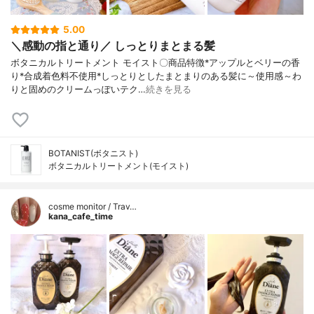
5.00
＼感動の指と通り／ しっとりまとまる髪
ボタニカルトリートメント モイスト〇商品特徴*アップルとベリーの香
り*合成着色料不使用*しっとりとしたまとまりのある髪に～使用感～わ
りと固めのクリームっぽいテク…
続きを見る
BOTANIST(ボタニスト)
ボタニカルトリートメント(モイスト)
cosme monitor / Trav…
kana_cafe_time