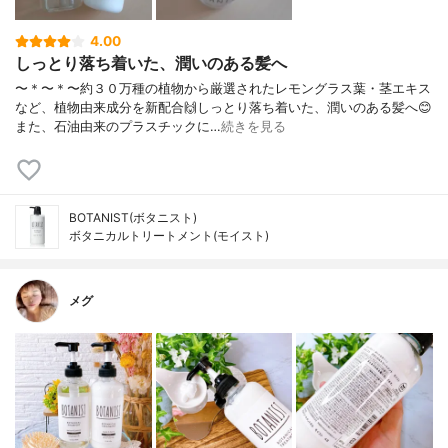
4.00
しっとり落ち着いた、潤いのある髪へ
〜＊〜＊〜約３０万種の植物から厳選されたレモングラス葉・茎エキス
など、植物由来成分を新配合🙌しっとり落ち着いた、潤いのある髪へ😊
また、石油由来のプラスチックに…
続きを見る
BOTANIST(ボタニスト)
ボタニカルトリートメント(モイスト)
メグ