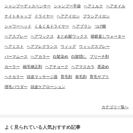
シャンプーディスペンサー
シャンプー手袋
ヘアミルク
ヘアオイル
ナイトキャップ
ドライヤー
ヘアアイロン
ブラシアイロン
シャワーヘッド
くるくるドライヤー
ヘアブラシ
つげ櫛
ヘアスプレー
ヘアワックス
まとめ髪ワックス
寝癖直しウォーター
ヘアミスト
ヘアフレグランス
ウィッグ
ウィッグスプレー
パーマムース
ヘアカラー
白髪染め
白髪隠し
ブリーチ剤
カーラー
縮毛矯正剤
ヘアチョーク
ヘアマスカラ
黒染め
ヘナカラー
頭皮マッサージ器
育毛剤
発毛剤
育毛サプリ
増毛パウダー
頭皮ケアローション
カテゴリ一覧へ
よく見られている人気おすすめ記事