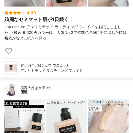
4.00
綺麗なセミマット肌が1日続く！
shu uemura アンリミテッド ラスティング フルイドをお試ししまし
た。(税込)6,600円カラーは、人気No.2で標準色の564手に出した時は
暗めかなと…
続きを見る
shu uemura(シュウ ウエムラ)
アンリミテッド ラスティング フルイド
美容大好き女子大生
優亜