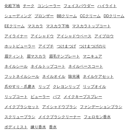
化粧下地
チーク
コンシーラー
フェイスパウダー
ハイライト
シェーディング
ブロンザー
BBクリーム
CCクリーム
DDクリーム
EEクリーム
マスカラ
マスカラ下地
マスカラトップコート
アイライナー
アイシャドウ
アイシャドウベース
アイブロウ
ホットビューラー
アイプチ
つけまつげ
つけまつげのり
眉ティント
眉マスカラ
眉毛テンプレート
マニキュア
ネイルシール
ネイルトップコート
ネイルベースコート
フットネイルシール
ネイルオイル
除光液
ネイルケアセット
爪やすり・爪磨き
リップ
クレヨンリップ
リップオイル
リップコート
ビューラー
パフ
メイクキープスプレー
メイクブラシセット
アイシャドウブラシ
ファンデーションブラシ
スクリューブラシ
メイクブラシクリーナー
フェロモン香水
ボディミスト
練り香水
香水