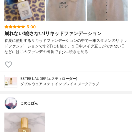
5.00
崩れない❗️崩さない❗️リキッドファンデーション
春夏に使用するリキッドファンデーションの中で一軍スタメンのリキッ
ドファンデーションです?汗にも強く、１日中メイク直しができない日
などにはこのファンデの出番です少…
続きを見る
ESTEE LAUDER(エスティローダー)
ダブル ウェア ステイ イン プレイス メークアップ
こめこぱん