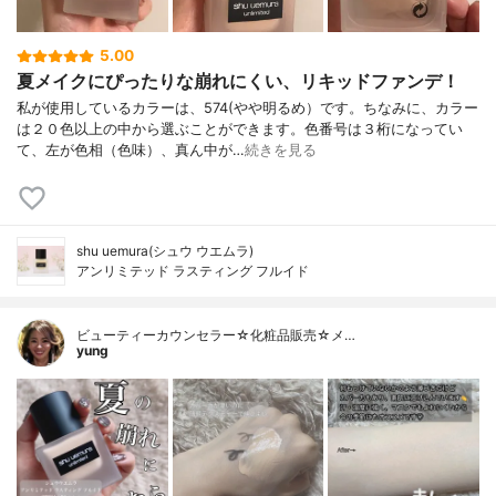
5.00
夏メイクにぴったりな崩れにくい、リキッドファンデ！
私が使用しているカラーは、574(やや明るめ）です。ちなみに、カラー
は２０色以上の中から選ぶことができます。色番号は３桁になってい
て、左が色相（色味）、真ん中が…
続きを見る
shu uemura(シュウ ウエムラ)
アンリミテッド ラスティング フルイド
ビューティーカウンセラー☆化粧品販売☆メ…
yung