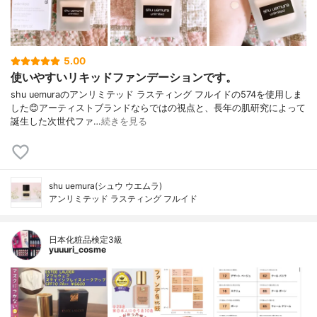
5.00
使いやすいリキッドファンデーションです。
shu uemuraのアンリミテッド ラスティング フルイドの574を使用しま
した😊アーティストブランドならではの視点と、長年の肌研究によって
誕生した次世代ファ…
続きを見る
shu uemura(シュウ ウエムラ)
アンリミテッド ラスティング フルイド
日本化粧品検定3級
yuuuri_cosme