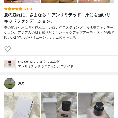
5.00
夏の崩れに、さよなら！ アンリミテッド、汗にも強いリ
キッドファンデーション。
夏の湿度や汗に強く崩れにくいロングラスティング、素肌美ファンデー
ション。アジア人の肌を知り尽くしたメイクアップアーティストが選び
抜いた24色ものバリエーション。…
続きを見る
shu uemura(シュウ ウエムラ)
アンリミテッド ラスティング フルイド
恵未