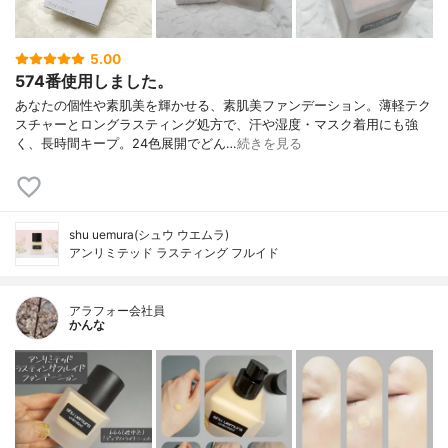
5.00
574番使用しました。
あなたの個性や素肌美を輝かせる、素肌美ファンデーション。薄軽テク
スチャーとロングラスティング処方で、汗や湿度・マスク着用にも強
く、長時間キープ。24色展開でどん…
続きを見る
shu uemura(シュウ ウエムラ)
アンリミテッド ラスティング フルイド
アラフォー会社員
かんな