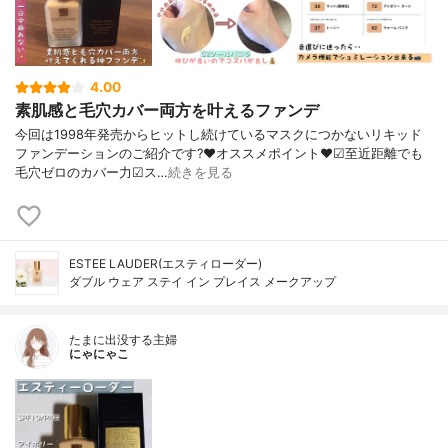
4.00
素肌感と毛穴カバー両方を叶えるファンデ
今回は1998年発売からヒットし続けているマスクにつかないリキッド
ファンデーションのご紹介です?❤︎オススメポイント❤︎☑︎至近距離でも
毛穴ゼロのカバー力☑︎ス…
続きを見る
ESTEE LAUDER(エスティローダー)
ダブル ウェア ステイ イン プレイス メークアップ
たまに出没する主婦
にゃにゃこ