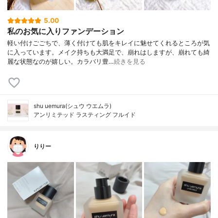
5.00
私のお気に入りファンデーション
軽い付けごごちで、薄く付けても肌をキレイに魅せてくれるところが気
に入っています。メイク持ちも大満足で、崩れはしますが、崩れても綺
麗な状態なのが嬉しい。カラバリ豊…
続きを見る
shu uemura(シュウ ウエムラ)
アンリミテッド ラスティング フルイド
りりー