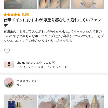
5.00
仕事メイクにおすすめ!厚塗り感なしの崩れにくいファン
デ
真四角のくもりガラスなボトルがかわいい!お店でずらっと並んでるの
いいですよね楽ちんなポンプタイプだけど容器がごついのでちょっとプ
ッシュしにくい手の小さい人はやり…
続きを見る
shu uemura(シュウ ウエムラ)
アンリミテッド ラスティング フルイド
コスメコレクター
もい