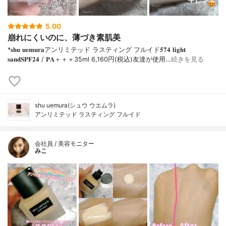
5.00
崩れにくいのに、薄づき素肌美
*𝐬𝐡𝐮 𝐮𝐞𝐦𝐮𝐫𝐚アンリミテッド ラスティング フルイド𝟓𝟕𝟒 𝐥𝐢𝐠𝐡𝐭
𝐬𝐚𝐧𝐝𝐒𝐏𝐅𝟐𝟒 / 𝐏𝐀＋＋＋⁡35ml 6,160円(税込)⁡友達が使用…
続きを見る
shu uemura(シュウ ウエムラ)
アンリミテッド ラスティング フルイド
会社員 / 美容モニター
みこ