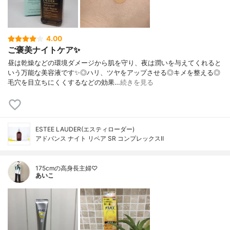
4.00
ご褒美ナイトケア✨
昼は乾燥などの環境ダメージから肌を守り、夜は潤いを与えてくれると
いう万能な美容液です✨◎ハリ、ツヤをアップさせる◎キメを整える◎
毛穴を目立ちにくくするなどの効果…
続きを見る
ESTEE LAUDER(エスティローダー)
アドバンス ナイト リペア SR コンプレックスⅡ
175cmの高身長主婦♡
あいこ