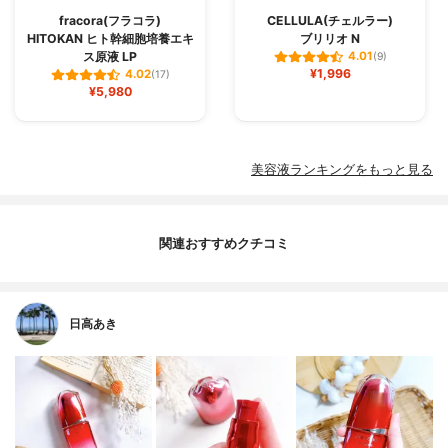
fracora(フラコラ)
CELLULA(チェルラー)
HITOKAN ヒト幹細胞培養エキ
ブリリオ N
ス原液 LP
4.01
(9)
¥1,996
4.02
(17)
¥5,980
美容液ランキングをもっと見る
関連おすすめクチコミ
日高あき