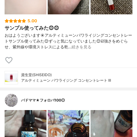
5.00
サンプル使ってみた😊😊
おはようございます☀アルティミューンパワライジングコンセントレー
トサンプル使ってみた😊ずっと気になっていました😊☑️強さをめぐら
せ、紫外線や環境ストレスによる乾…
続きを見る
資生堂(SHISEIDO)
アルティミューン パワライジング コンセントレート III
バドママ★フォロバ100◎