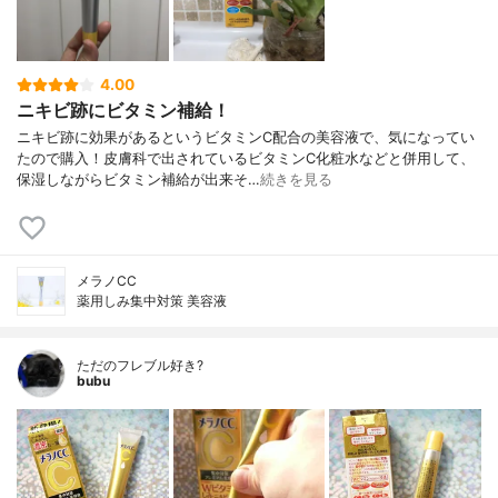
4.00
ニキビ跡にビタミン補給！
ニキビ跡に効果があるというビタミンC配合の美容液で、気になってい
たので購入！皮膚科で出されているビタミンC化粧水などと併用して、
保湿しながらビタミン補給が出来そ…
続きを見る
メラノCC
薬用しみ集中対策 美容液
ただのフレブル好き?
bubu