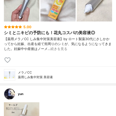
5.00
シミとニキビの予防にも！花丸コスパの美容液◎
【薬用メラノCC しみ集中対策美容液】by ロート製薬30代にさしかか
ってから妊娠、出産を経て頬周りのシミが、気になるようになってきま
した。妊娠中や産後はノーメ…
続きを見る
メラノCC
薬用しみ集中対策 美容液
yun