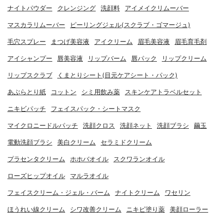
ナイトパウダー
クレンジング
洗顔料
アイメイクリムーバー
マスカラリムーバー
ピーリングジェル(スクラブ・ゴマージュ)
毛穴スプレー
まつげ美容液
アイクリーム
眉毛美容液
眉毛育毛剤
アイシャンプー
唇美容液
リップバーム
唇パック
リップクリーム
リップスクラブ
くまとりシート(目元ケアシート・パック)
あぶらとり紙
コットン
シミ用飲み薬
スキンケアトラベルセット
ニキビパッチ
フェイスパック・シートマスク
マイクロニードルパッチ
洗顔クロス
洗顔ネット
洗顔ブラシ
繭玉
電動洗顔ブラシ
美白クリーム
セラミドクリーム
プラセンタクリーム
ホホバオイル
スクワランオイル
ローズヒップオイル
マルラオイル
フェイスクリーム・ジェル・バーム
ナイトクリーム
ワセリン
ほうれい線クリーム
シワ改善クリーム
ニキビ塗り薬
美顔ローラー