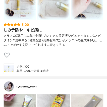
5.00
しみ予防やニキビ痕に
メラノCC薬用しみ集中対策 プレミアム美容液♡ピュアビタミンCとビ
タミンC誘導体を3種類配合?美白有効成分がメラニンの生成を抑え、し
み・そばかすを防いでくれます…
続きを見る
メラノCC
薬用しみ集中対策 美容液
r_cosme_room