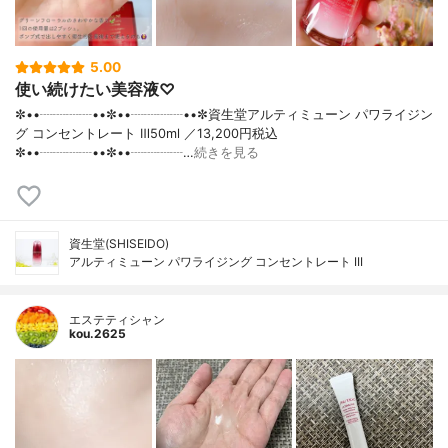
5.00
使い続けたい美容液♡
✼••┈┈┈┈••✼••┈┈┈┈••✼資生堂アルティミューン パワライジン
グ コンセントレート Ⅲ50ml ／13,200円税込
✼••┈┈┈┈••✼••┈┈┈┈…
続きを見る
資生堂(SHISEIDO)
アルティミューン パワライジング コンセントレート III
エステティシャン
kou.2625