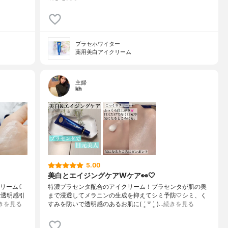
プラセホワイター
薬用美白アイクリーム
主婦
kh
5.00
美白とエイジングケアWケア👀🤍
クリーム☾
特濃プラセンタ配合のアイクリーム！プラセンタが肌の奥
で透明感引
まで浸透してメラニンの生成を抑えてシミ予防🤍シミ、く
きを見る
すみを防いで透明感のあるお肌に( ´͈ ᐜ `͈ )…
続きを見る