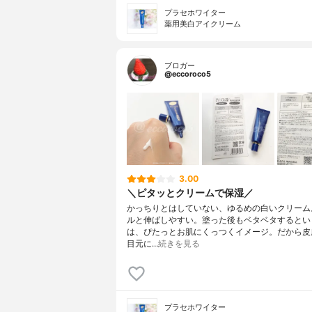
プラセホワイター
薬用美白アイクリーム
ブロガー
@eccoroco5
3.00
＼ピタッとクリームで保湿／
かっちりとはしていない、ゆるめの白いクリーム
ルと伸ばしやすい。塗った後もベタベタするとい
は、ぴたっとお肌にくっつくイメージ。だから皮
目元に…
続きを見る
プラセホワイター