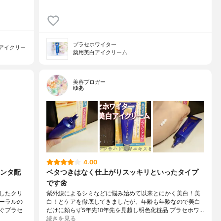
プラセホワイター
アイクリー
薬用美白アイクリーム
美容ブロガー
ゆあ
4.00
ンタ配
ベタつきはなく仕上がりスッキリといったタイプ
です🌼
したクリ
紫外線によるシミなどに悩み始めて以来とにかく美白！美
ーラルの
白！とケアを徹底してきましたが、年齢も年齢なので美白
ぐプラセ
だけに頼らず5年先10年先を見越し明色化粧品 プラセホワ…
続きを見る