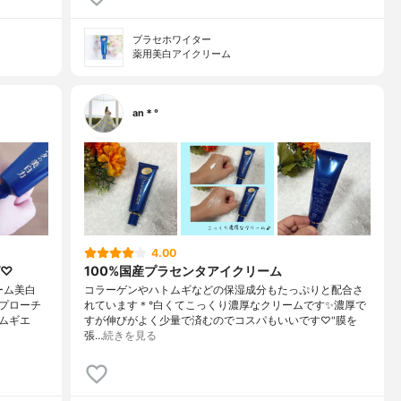
プラセホワイター
薬用美白アイクリーム
an＊°
4.00
グ♡
100%国産プラセンタアイクリーム
ーム美白
コラーゲンやハトムギなどの保湿成分もたっぷりと配合さ
プローチ
れています＊°白くてこっくり濃厚なクリームです✨濃厚で
ムギエ
すが伸びがよく少量で済むのでコスパもいいです♡"膜を
張…
続きを見る