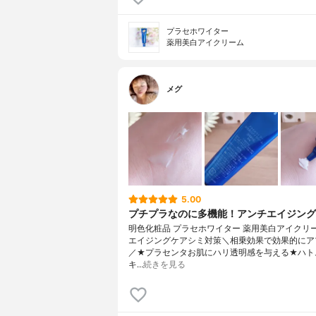
プラセホワイター
薬用美白アイクリーム
メグ
5.00
プチプラなのに多機能！アンチエイジン
明色化粧品 プラセホワイター 薬用美白アイクリ
エイジングケアシミ対策＼相乗効果で効果的にア
／★プラセンタお肌にハリ透明感を与える★ハト
キ…
続きを見る