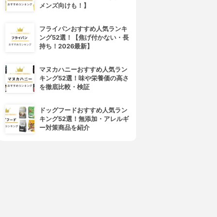
メンズ向けも！】
4位
5位
フライパンおすすめ人気ランキ
ング52選！【焦げ付かない・長
持ち！2026最新】
マヌカハニーおすすめ人気ラン
キング52選！味や栄養価の高さ
を徹底比較・検証
ドッグフードおすすめ人気ラン
キング52選！無添加・アレルギ
NE BY KOSÉ(ワンバイコー
資生堂(SHISEIDO)
ー対策商品を紹介
セー)
バイタルパーフェクション リ
ザ リンクレス S
ンクルリフト ディープレチノ
3.89
(8)
ホワイト4
¥4,620
3.89
(4)
¥11,299