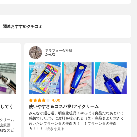
関連おすすめクチコミ
アラフォー会社員
かんな
4.00
チしてく
使いやすさ＆コスパ良!アイクリーム
みんなが通る道、明色化粧品！やっぱり良品だなあという
感想でしたパケに度肝を抜かれる（笑）商品名より大きく
クリーム
言いたいプラセンタの美白力！！！プラセンタの美白
波振動
力！！！…
続きを見る
微細なスピ