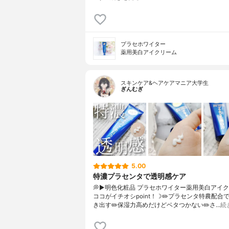
プラセホワイター
薬用美白アイクリーム
スキンケア&ヘアケアマニア大学生
ぎんむぎ
5.00
特濃プラセンタで透明感ケア
💭▶️明色化粧品 プラセホワイター薬用美白アイ
ココがイチオシpoint！☽✏️プラセンタ特農配合
き出す✏️保湿力高めだけどベタつかない✏️さ…
続