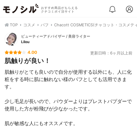
おすすめ商品がもらえる
クチコミポイ活サイト
TOP
コスメ
パフ
Chacott COSMETICS(チャコット・コスメ
ビューティーアドバイザー / 美容ライター
Lilou
4.00
更新日時：6ヶ月以上前
肌触りが良い！
肌触りがとても良いので自分が使用する以外にも、人に化
粧をする時に肌に触れない様のパフとしても活用できま
す。
少し毛足が長いので、パウダーよりはプレストパプダーで
使用した方が粉飛びが少なかったです。
肌が敏感な人にもオススメです。