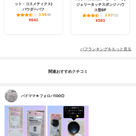
ット・コスメティクス)
ジェリータッチスポンジ ハウ
パウダーパフ
ス型6P
3.98
(8)
3.97
(12)
¥642
¥393
パフランキングをもっと見る
関連おすすめクチコミ
バドママ★フォロバ100◎