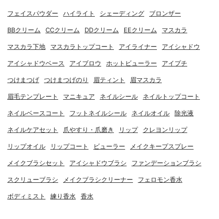
フェイスパウダー
ハイライト
シェーディング
ブロンザー
BBクリーム
CCクリーム
DDクリーム
EEクリーム
マスカラ
マスカラ下地
マスカラトップコート
アイライナー
アイシャドウ
アイシャドウベース
アイブロウ
ホットビューラー
アイプチ
つけまつげ
つけまつげのり
眉ティント
眉マスカラ
眉毛テンプレート
マニキュア
ネイルシール
ネイルトップコート
ネイルベースコート
フットネイルシール
ネイルオイル
除光液
ネイルケアセット
爪やすり・爪磨き
リップ
クレヨンリップ
リップオイル
リップコート
ビューラー
メイクキープスプレー
メイクブラシセット
アイシャドウブラシ
ファンデーションブラシ
スクリューブラシ
メイクブラシクリーナー
フェロモン香水
ボディミスト
練り香水
香水