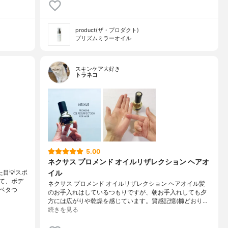
product(ザ・プロダクト)
プリズムミラーオイル
スキンケア大好き
トラネコ
5.00
ネクサス プロメンド オイルリザレクション ヘアオ
イル
目💡スポ
て、ボデ
ネクサス プロメンド オイルリザレクション ヘアオイル髪
ベタつ
のお手入れはしているつもりですが、朝お手入れしても夕
方には広がりや乾燥を感じています。質感記憶(櫛どおり…
続きを見る