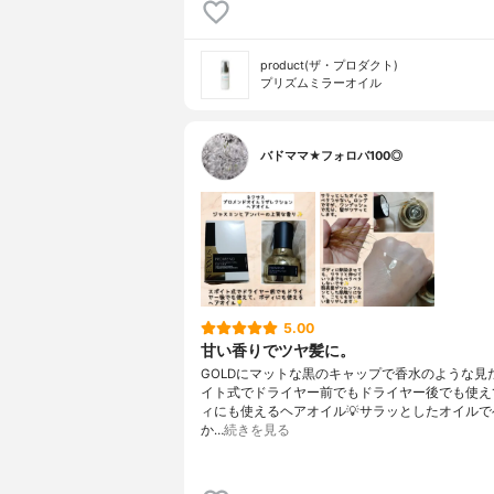
product(ザ・プロダクト)
プリズムミラーオイル
バドママ★フォロバ100◎
5.00
甘い香りでツヤ髪に。
GOLDにマットな黒のキャップで香水のような見た
イト式でドライヤー前でもドライヤー後でも使え
ィにも使えるヘアオイル💡サラッとしたオイルで
か…
続きを見る