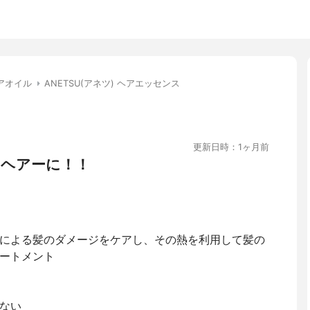
アオイル
ANETSU(アネツ) ヘアエッセンス
更新日時：1ヶ月前
ヘアーに！！
による髪のダメージをケアし、その熱を利用して髪の
ートメント
ない