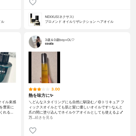
NEXXUS(ネクサス)
イル
プロメンド オイルリザレクション ヘアオイル
3歳＆0歳boy×OL🤍
coala
3.00
熱を味方に✨
オイル束感
＼どんなスタイリングにも自然に馴染む／🟡トリキュア フ
を豊富に
ィックスオイルとても肌と髪に優しいオイルです✨なんと
くれる…
爪の間に塗り込んでネイルケアオイルとしても使えるよ💅
万…
続きを見る