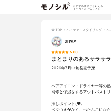
おすすめ商品がもらえる
クチコミポイ活サイト
TOP
ヘアケア・スタイリング
ヘ
珈琲豆♡
5.00
まとまりのあるサラサラ
2026年7月中旬発売予定
ヘアアイロン・ドライヤー等の熱
補修と保湿をするアウトバストリ
推しポイント⸜❤︎⸝‍
ベタつきがなく、ぺたんこになら