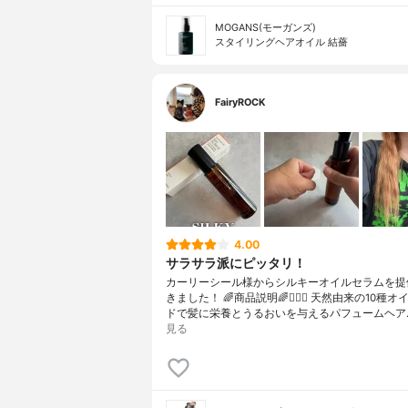
MOGANS(モーガンズ)
スタイリングヘアオイル 結薔
FairyROCK
4.00
サラサラ派にピッタリ！
カーリーシール様からシルキーオイルセラムを提
きました！ 🌈商品説明🌈💇🏻‍♀️ 天然由来の10種
ドで髪に栄養とうるおいを与えるパフュームヘア
見る