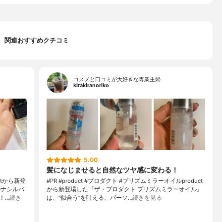
関連おすすめクチコミ
コスメと口コミが大好きな専業主婦
kirakiranoriko
5.00
髪になじませると自然なツヤ感に変わる！
tから新登
#PR #product #プロダクト #プリズムミラーオイルproduct
ルナシルバ
から新登場した『ザ・プロダクト プリズムミラーオイル』
！…
続き
は、“似合う”を叶える、パーソ…
続きを見る