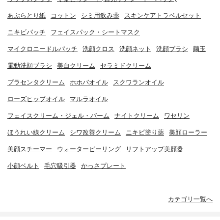
あぶらとり紙
コットン
シミ用飲み薬
スキンケアトラベルセット
ニキビパッチ
フェイスパック・シートマスク
マイクロニードルパッチ
洗顔クロス
洗顔ネット
洗顔ブラシ
繭玉
電動洗顔ブラシ
美白クリーム
セラミドクリーム
プラセンタクリーム
ホホバオイル
スクワランオイル
ローズヒップオイル
マルラオイル
フェイスクリーム・ジェル・バーム
ナイトクリーム
ワセリン
ほうれい線クリーム
シワ改善クリーム
ニキビ塗り薬
美顔ローラー
美顔スチーマー
ウォーターピーリング
リフトアップ美顔器
小顔ベルト
毛穴吸引器
かっさプレート
カテゴリ一覧へ