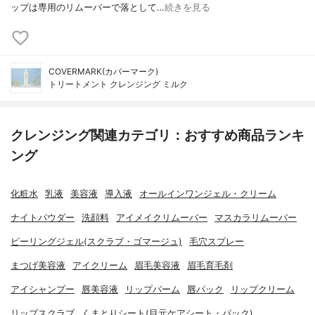
ップは専用のリムーバーで落として…
続きを見る
COVERMARK(カバーマーク)
トリートメント クレンジング ミルク
クレンジング関連カテゴリ：おすすめ商品ランキ
ング
化粧水
乳液
美容液
導入液
オールインワンジェル・クリーム
ナイトパウダー
洗顔料
アイメイクリムーバー
マスカラリムーバー
ピーリングジェル(スクラブ・ゴマージュ)
毛穴スプレー
まつげ美容液
アイクリーム
眉毛美容液
眉毛育毛剤
アイシャンプー
唇美容液
リップバーム
唇パック
リップクリーム
リップスクラブ
くまとりシート(目元ケアシート・パック)