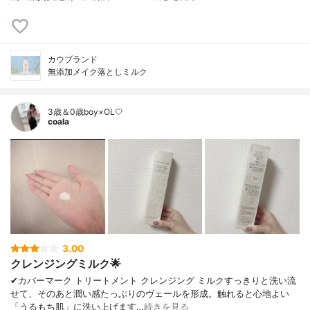
カウブランド
無添加メイク落としミルク
3歳＆0歳boy×OL🤍
coala
3.00
クレンジングミルク🌟
✔︎カバーマーク トリートメント クレンジング ミルクすっきりと洗い流
せて、そのあと潤い感たっぷりのヴェールを形成。触れると心地よい
「うるもち肌」に洗い上げます…
続きを見る