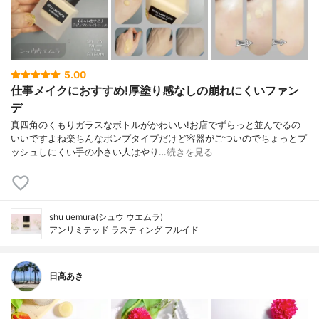
5.00
仕事メイクにおすすめ!厚塗り感なしの崩れにくいファン
デ
真四角のくもりガラスなボトルがかわいい!お店でずらっと並んでるの
いいですよね楽ちんなポンプタイプだけど容器がごついのでちょっとプ
ッシュしにくい手の小さい人はやり…
続きを見る
shu uemura(シュウ ウエムラ)
アンリミテッド ラスティング フルイド
日高あき