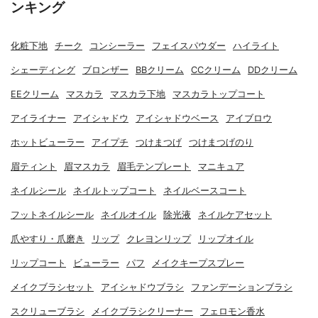
ンキング
化粧下地
チーク
コンシーラー
フェイスパウダー
ハイライト
シェーディング
ブロンザー
BBクリーム
CCクリーム
DDクリーム
EEクリーム
マスカラ
マスカラ下地
マスカラトップコート
アイライナー
アイシャドウ
アイシャドウベース
アイブロウ
ホットビューラー
アイプチ
つけまつげ
つけまつげのり
眉ティント
眉マスカラ
眉毛テンプレート
マニキュア
ネイルシール
ネイルトップコート
ネイルベースコート
フットネイルシール
ネイルオイル
除光液
ネイルケアセット
爪やすり・爪磨き
リップ
クレヨンリップ
リップオイル
リップコート
ビューラー
パフ
メイクキープスプレー
メイクブラシセット
アイシャドウブラシ
ファンデーションブラシ
スクリューブラシ
メイクブラシクリーナー
フェロモン香水