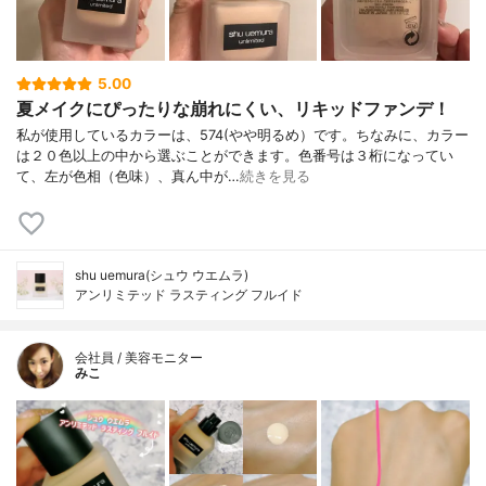
5.00
夏メイクにぴったりな崩れにくい、リキッドファンデ！
私が使用しているカラーは、574(やや明るめ）です。ちなみに、カラー
は２０色以上の中から選ぶことができます。色番号は３桁になってい
て、左が色相（色味）、真ん中が…
続きを見る
shu uemura(シュウ ウエムラ)
アンリミテッド ラスティング フルイド
会社員 / 美容モニター
みこ