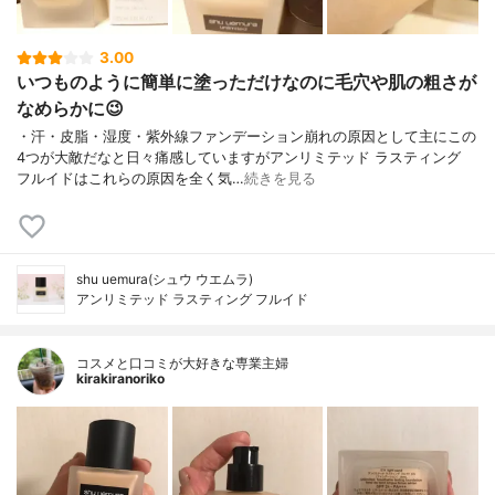
3.00
いつものように簡単に塗っただけなのに毛穴や肌の粗さが
なめらかに😉
・汗・皮脂・湿度・紫外線ファンデーション崩れの原因として主にこの
4つが大敵だなと日々痛感していますがアンリミテッド ラスティング
フルイドはこれらの原因を全く気…
続きを見る
shu uemura(シュウ ウエムラ)
アンリミテッド ラスティング フルイド
コスメと口コミが大好きな専業主婦
kirakiranoriko