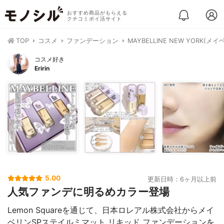
おすすめ商品がもらえる
クチコミポイ活サイト
TOP
コスメ
ファンデーション
MAYBELLINE NEW YOR
コスメ好き
Eririn
5.00
更新日時：6ヶ月以上前
人気ファンデに明るめカラー登場
Lemon Squareを通じて、日本ロレアル株式会社からメイ
ベリンSPステイルミマット リキッド ファンデーションを