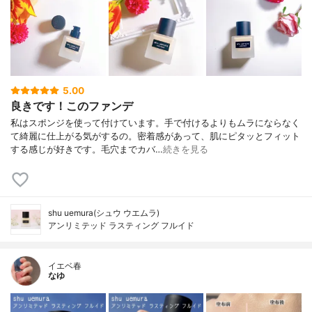
5.00
良きです！このファンデ
私はスポンジを使って付けています。手で付けるよりもムラにならなく
て綺麗に仕上がる気がするの。密着感があって、肌にピタッとフィット
する感じが好きです。毛穴までカバ…
続きを見る
shu uemura(シュウ ウエムラ)
アンリミテッド ラスティング フルイド
イエベ春
なゆ