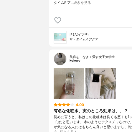
タイムR ア…
続きを見る
IPSA(イプサ)
ザ・タイムR アクア
美容をこなよく愛す女子大学生
kokoro
4.00
有名な化粧水、実のところ効果は、、？
初めに言うと、私はこの化粧水は良くも悪くも｢
ド｣だと思います。水のようなテクスチャなので
が気になる人にはもちろん良いと思いますし、乾