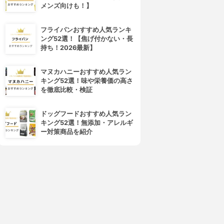
メンズ向けも！】
フライパンおすすめ人気ランキ
ング52選！【焦げ付かない・長
持ち！2026最新】
マヌカハニーおすすめ人気ラン
4位
5位
キング52選！味や栄養価の高さ
を徹底比較・検証
ドッグフードおすすめ人気ラン
キング52選！無添加・アレルギ
ー対策商品を紹介
d program(d プログラム)
ALBION(アルビオン)
バイタライジング＆クリア ロ
フローラドリップ
ーション EX
3.99
(30)
¥6,545
4.01
(1)
¥3,279