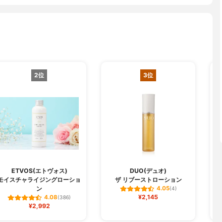
2位
3位
ETVOS(エトヴォス)
DUO(デュオ)
モイスチャライジングローショ
ザ リブーストローション
ン
4.05
(4)
¥2,145
4.08
(386)
¥2,992