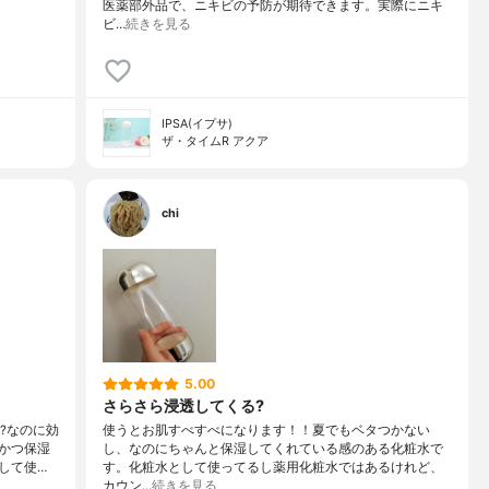
医薬部外品で、ニキビの予防が期待できます。実際にニキ
ビ…
続きを見る
IPSA(イプサ)
ザ・タイムR アクア
chi
5.00
さらさら浸透してくる?
?なのに効
使うとお肌すべすべになります！！夏でもベタつかない
かつ保湿
し、なのにちゃんと保湿してくれている感のある化粧水で
して使…
す。化粧水として使ってるし薬用化粧水ではあるけれど、
カウン…
続きを見る