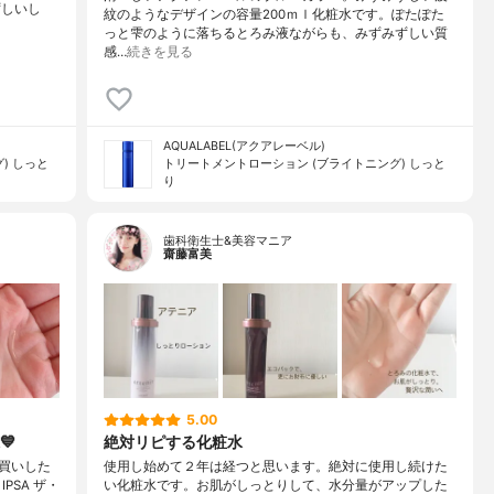
ずしいし
紋のようなデザインの容量200ｍｌ化粧水です。ぽたぽた
っと雫のように落ちるとろみ液ながらも、みずみずしい質
感…
続きを見る
AQUALABEL(アクアレーベル)
) しっと
トリートメントローション (ブライトニング) しっと
り
歯科衛生士&美容マニア
齋藤富美
5.00
💙
絶対リピする化粧水
買いした
使用し始めて２年は経つと思います。絶対に使用し続けた
️・IPSA ザ・
い化粧水です。お肌がしっとりして、水分量がアップした