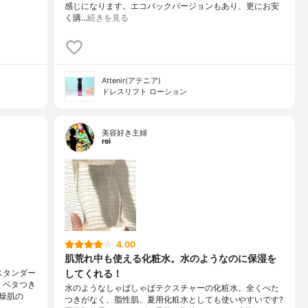
感じになります。エコパックバージョンもあり、更にお安
く購…
続きを見る
Attenir(アテニア)
ドレスリフト ローション
美容好き主婦
rei
4.00
肌荒れ中も使える化粧水。水のようなのに保湿を
してくれる！
スタンダー
、ベタつき
水のようなしゃばしゃばテクスチャーの化粧水。全くべた
燥肌の
つきがなく、脂性肌、夏用化粧水としても使いやすいです?