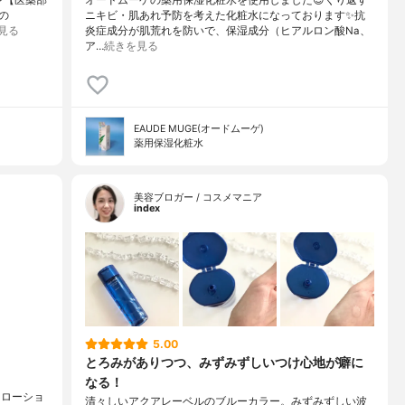
の
ニキビ・肌あれ予防を考えた化粧水になっております✨抗
見る
炎症成分が肌荒れを防いで、保湿成分（ヒアルロン酸Na、
ア…
続きを見る
EAUDE MUGE(オードムーゲ)
薬用保湿化粧水
美容ブロガー / コスメマニア
index
5.00
とろみがありつつ、みずみずしいつけ心地が癖に
なる！
 ローショ
清々しいアクアレーベルのブルーカラー。みずみずしい波