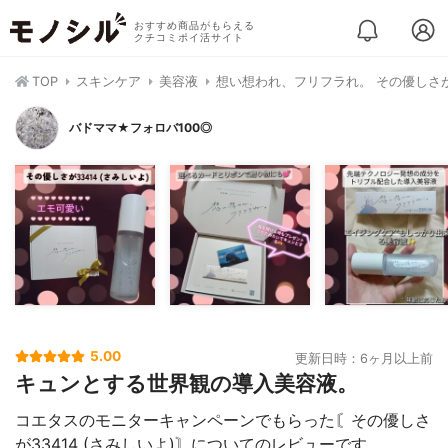
おすすめ商品がもらえる
クチコミポイ活サイト
TOP
スキンケア
美容液
想い想われ、フリフラれ。 その優しさが3
バドママ★フォロバ100◎
5.00
更新日時：6ヶ月以上前
キュンとする世界観の導入美容液。
コエタスのモニターキャンペーンでもらった〘その優しさ
が33414 (さみしいよ)〙についてのレビューです。