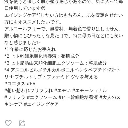
液を使うと優しく肌が整う感じがあるので、気に入って毎
日使用しています😊
エイジングケア*1したい方はもちろん、肌を安定させたい
方にもオススメしたいです。
アルコールフリーで、無香料、無着色で香りはしません。
贈り物にもぴったりな見た目で、特に母の日などにも良い
なと感じました✨
*1 年齢に応じたお手入れ
*2 ヒト幹細胞順化培養液：整肌成分
*3 ヒト脂肪由来順化細胞エクソソーム：整肌成分
*4 アスコルビルメチルカルボニルペンタペプチド-72-ト
リ-t-ブチルトリプトファナミド:ツヤを与える
#コエタス #PR
#想い想われフリフラれ #エモい #エモーショナル
#フリフラ #エクソソーム #ヒト幹細胞培養液 #大人のス
キンケア #エイジングケア