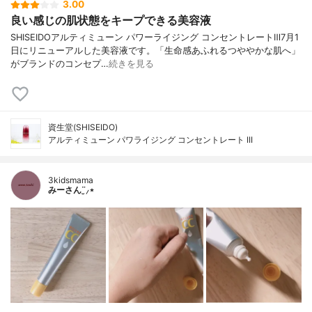
3.00
良い感じの肌状態をキープできる美容液
SHISEIDOアルティミューン パワーライジング コンセントレートⅢ7月1
日にリニューアルした美容液です。「生命感あふれるつややかな肌へ」
がブランドのコンセプ…
続きを見る
資生堂(SHISEIDO)
アルティミューン パワライジング コンセントレート III
3kidsmama
みーさん¨̮⸝⋆