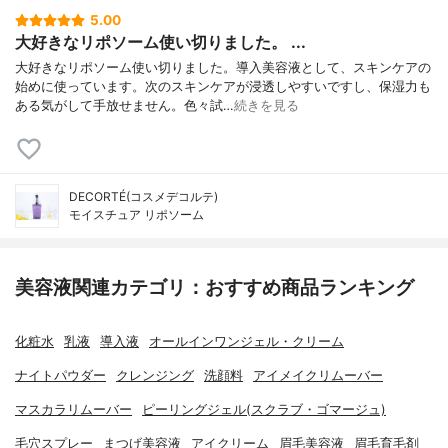
5.00
大好きなリポソーム使い切りました。 ...
大好きなリポソーム使い切りました。導入美容液として、スキンケアの
始めに使っています。次のスキンケアが浸透しやすいですし、保湿力も
ある気がして手放せません。色々試…
続きを見る
DECORTÉ(コスメデコルテ)
モイスチュア リポソーム
美容液関連カテゴリ：おすすめ商品ランキング
化粧水
乳液
導入液
オールインワンジェル・クリーム
ナイトパウダー
クレンジング
洗顔料
アイメイクリムーバー
マスカラリムーバー
ピーリングジェル(スクラブ・ゴマージュ)
毛穴スプレー
まつげ美容液
アイクリーム
眉毛美容液
眉毛育毛剤