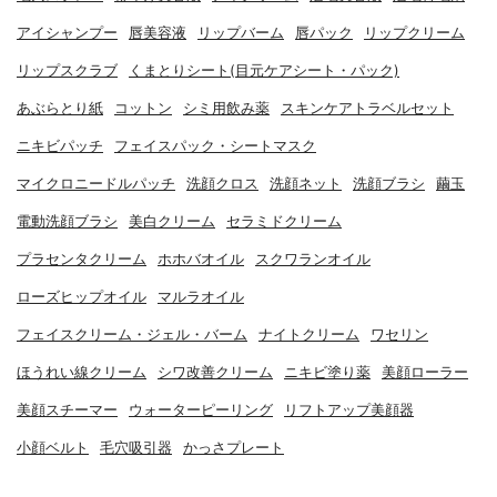
アイシャンプー
唇美容液
リップバーム
唇パック
リップクリーム
リップスクラブ
くまとりシート(目元ケアシート・パック)
あぶらとり紙
コットン
シミ用飲み薬
スキンケアトラベルセット
ニキビパッチ
フェイスパック・シートマスク
マイクロニードルパッチ
洗顔クロス
洗顔ネット
洗顔ブラシ
繭玉
電動洗顔ブラシ
美白クリーム
セラミドクリーム
プラセンタクリーム
ホホバオイル
スクワランオイル
ローズヒップオイル
マルラオイル
フェイスクリーム・ジェル・バーム
ナイトクリーム
ワセリン
ほうれい線クリーム
シワ改善クリーム
ニキビ塗り薬
美顔ローラー
美顔スチーマー
ウォーターピーリング
リフトアップ美顔器
小顔ベルト
毛穴吸引器
かっさプレート