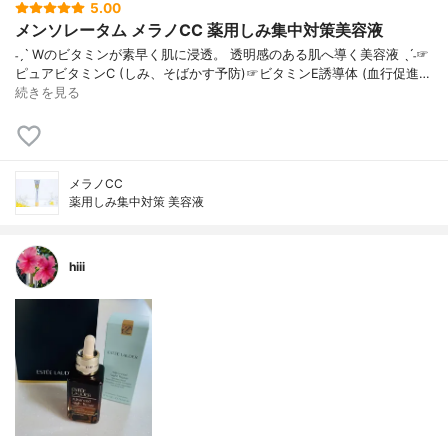
5.00
メンソレータム メラノCC 薬用しみ集中対策美容液
˗ˏˋ Wのビタミンが素早く肌に浸透。 透明感のある肌へ導く美容液 ˎˊ˗☞
ピュアビタミンC (しみ、そばかす予防)☞ビタミンE誘導体 (血行促進…
続きを見る
メラノCC
薬用しみ集中対策 美容液
hiii