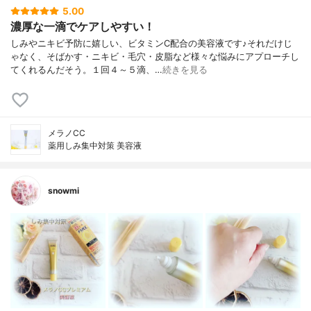
5.00
濃厚な一滴でケアしやすい！
しみやニキビ予防に嬉しい、ビタミンC配合の美容液です♪それだけじ
ゃなく、そばかす・ニキビ・毛穴・皮脂など様々な悩みにアプローチし
てくれるんだそう。１回４～５滴、…
続きを見る
メラノCC
薬用しみ集中対策 美容液
snowmi