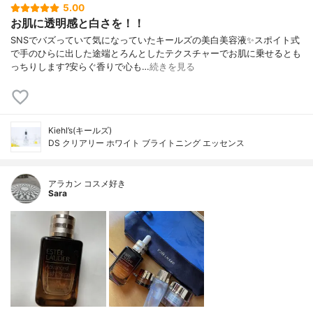
5.00
お肌に透明感と白さを！！
SNSでバズっていて気になっていたキールズの美白美容液✨スポイト式
で手のひらに出した途端とろんとしたテクスチャーでお肌に乗せるとも
っちりします?安らぐ香りで心も…
続きを見る
Kiehl’s(キールズ)
DS クリアリー ホワイト ブライトニング エッセンス
アラカン コスメ好き
Sara