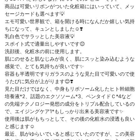
商品は可愛いリボンがついた化粧箱にはいっていて、メッ
セージカードも選べます💡
エモ可愛い世界観で、箱を開ける時になんだか嬉しい気持
ちになって、キュンとしました☺️❣️
乳白色でサラッとした美容液💡
スポイト式で適量出しやすいです😊
洗顔後、化粧水の前に使用します。
肌にのせると肌なじみが良く、肌にスッと染み込むような
感覚で、とても気持ちが良いです✨
容器も半透明ですりガラスのような見た目で可愛いので使
うたびに気分が上がります😊❣️
見た目だけではなく、中身もリポソーム化したヒト幹細胞
培養液*2、話題のエクソソーム*3、ペンタイドＣ*4など
の先端テクノロジー発想の成分をトリプル配合しているの
で、エイジングケア1*もしっかり出来る美容液です✨
使用後は肌がもちっとして、その後の化粧水の浸透も良い
と感じます☺️
最近、肌がゆらいでいると感じていたのですが、この美容