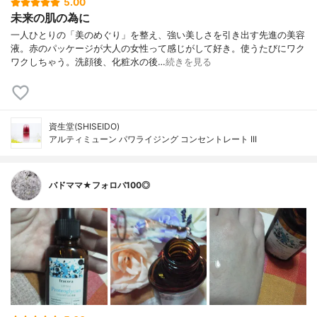
5.00
未来の肌の為に
一人ひとりの「美のめぐり」を整え、強い美しさを引き出す先進の美容
液。赤のパッケージが大人の女性って感じがして好き。使うたびにワク
ワクしちゃう。洗顔後、化粧水の後…
続きを見る
資生堂(SHISEIDO)
アルティミューン パワライジング コンセントレート III
バドママ★フォロバ100◎