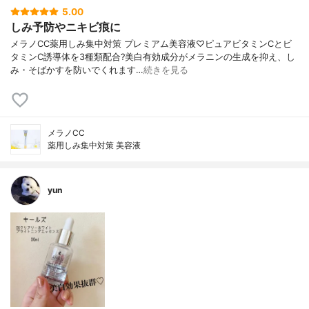
5.00
しみ予防やニキビ痕に
メラノCC薬用しみ集中対策 プレミアム美容液♡ピュアビタミンCとビ
タミンC誘導体を3種類配合?美白有効成分がメラニンの生成を抑え、し
み・そばかすを防いでくれます…
続きを見る
メラノCC
薬用しみ集中対策 美容液
yun