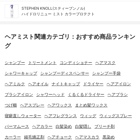
STEPHEN KNOLL(スティーブンノル)
ハイドロリニュー ミスト カラープロテクト
ヘアミスト関連カテゴリ：おすすめ商品ランキン
グ
シャンプー
トリートメント
コンディショナー
ヘアマスク
シャワーキャップ
シャンプーディスペンサー
シャンプー手袋
ヘアミルク
ヘアオイル
ナイトキャップ
ドライヤー
ヘアアイロン
ブラシアイロン
シャワーヘッド
くるくるドライヤー
ヘアブラシ
つげ櫛
ヘアスプレー
ヘアワックス
まとめ髪ワックス
寝癖直しウォーター
ヘアフレグランス
ウィッグ
ウィッグスプレー
パーマムース
ヘアカラー
白髪染め
白髪隠し
ブリーチ剤
カーラー
縮毛矯正剤
ヘアチョーク
ヘアマスカラ
黒染め