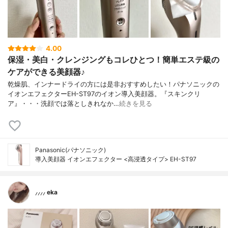
4.00
保湿・美白・クレンジングもコレひとつ！簡単エステ級の
ケアができる美顔器♪
乾燥肌、インナードライの方には是非おすすめしたい！パナソニックの
イオンエフェクターEH-ST97のイオン導入美顔器。『スキンクリ
ア』・・・洗顔では落としきれなか…
続きを見る
Panasonic(パナソニック)
導入美顔器 イオンエフェクター <高浸透タイプ> EH-ST97
⸝⸝⸝⸝ eka