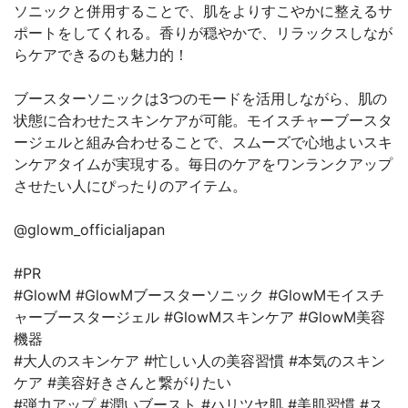
ソニックと併用することで、肌をよりすこやかに整えるサ
ポートをしてくれる。香りが穏やかで、リラックスしなが
らケアできるのも魅力的！
ブースターソニックは3つのモードを活用しながら、肌の
状態に合わせたスキンケアが可能。モイスチャーブースタ
ージェルと組み合わせることで、スムーズで心地よいスキ
ンケアタイムが実現する。毎日のケアをワンランクアップ
させたい人にぴったりのアイテム。
@glowm_officialjapan
#PR
#GlowM #GlowMブースターソニック #GlowMモイスチ
ャーブースタージェル #GlowMスキンケア #GlowM美容
機器
#大人のスキンケア #忙しい人の美容習慣 #本気のスキン
ケア #美容好きさんと繋がりたい
#弾力アップ #潤いブースト #ハリツヤ肌 #美肌習慣 #ス