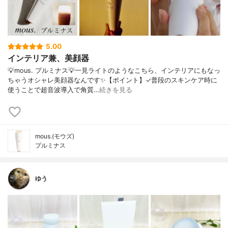
5.00
インテリア兼、美顔器
💡mous. プルミナス💡一見ライトのようなこちら、インテリアにもなっ
ちゃうオシャレ美顔器なんです✨【ポイント】✓普段のスキンケア時に
使うことで超音波導入で角質…
続きを見る
mous.(モウズ)
プルミナス
ゆう