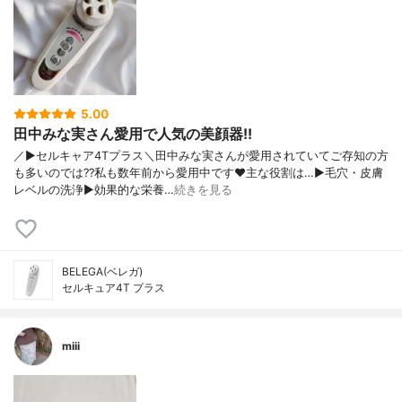
5.00
田中みな実さん愛用で人気の美顔器!!
／▶セルキャア4Tプラス＼田中みな実さんが愛用されていてご存知の方
も多いのでは??私も数年前から愛用中です♥︎主な役割は…▶毛穴・皮膚
レベルの洗浄▶効果的な栄養…
続きを見る
BELEGA(ベレガ)
セルキュア4T プラス
miii