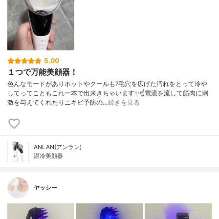
5.00
１つで万能美顔器！
色んなモードがありホットやクールも?毛穴を広げた汚れをとって冷や
してってこともこれ一本で出来きちゃいます✨☝️電流を流して筋肉に刺
激を与えてくれたりニキビ予防の…
続きを見る
ANLAN(アンラン)
温冷美顔器
ヤッシー