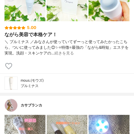
5.00
ながら美容で本格ケア！
＼ プルミナス ／みなさんが使っていてずーっと使ってみたかったこち
ら、ついに使ってみました😊✨⭐️特徴⭐️最強の「ながら&時短」エステを
実現。洗顔・スキンケアの…
続きを見る
mous.(モウズ)
プルミナス
カサブランカ