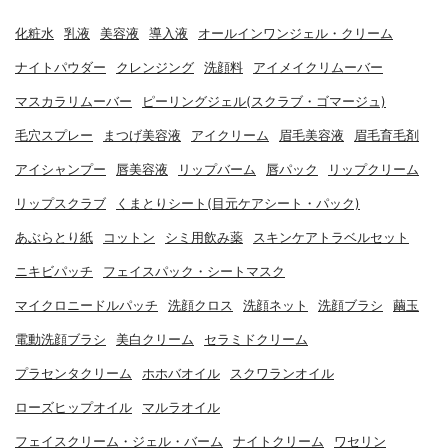
化粧水
乳液
美容液
導入液
オールインワンジェル・クリーム
ナイトパウダー
クレンジング
洗顔料
アイメイクリムーバー
マスカラリムーバー
ピーリングジェル(スクラブ・ゴマージュ)
毛穴スプレー
まつげ美容液
アイクリーム
眉毛美容液
眉毛育毛剤
アイシャンプー
唇美容液
リップバーム
唇パック
リップクリーム
リップスクラブ
くまとりシート(目元ケアシート・パック)
あぶらとり紙
コットン
シミ用飲み薬
スキンケアトラベルセット
ニキビパッチ
フェイスパック・シートマスク
マイクロニードルパッチ
洗顔クロス
洗顔ネット
洗顔ブラシ
繭玉
電動洗顔ブラシ
美白クリーム
セラミドクリーム
プラセンタクリーム
ホホバオイル
スクワランオイル
ローズヒップオイル
マルラオイル
フェイスクリーム・ジェル・バーム
ナイトクリーム
ワセリン