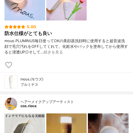
5.00
防水仕様がとても良い
mous.PLUMINUS毎日使ってOKの美顔器洗顔時に使用すると超音波洗
顔で毛穴汚れをOFFしてくれて、化粧水やパックを塗布してから使用す
ると浸透UP◎そして…
続きを見る
mous.(モウズ)
プルミナス
ヘアーメイクアップアーティスト
cos.rioca