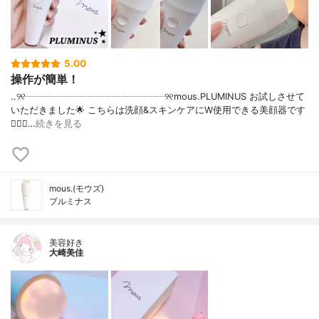
5.00
操作が簡単！
..୨୧┈┈┈┈┈┈┈┈┈┈┈┈┈┈┈୨୧mous.PLUMINUS お試しさせて
いただきました🌟 こちらは洗顔&スキンケアにW使用できる美顔器です
💁🏻‍♀️…
続きを見る
mous.(モウズ)
プルミナス
美容好き
大崎美佳