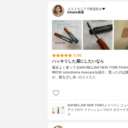
コスメマニアで韓流好き❤️
EReNA美香
5.00
ハッキリした眉にしたいなら
最近よく使ってるMAYBELLINE NEW YORK FASH
BROW colordrama mascaraを紹介。買ったの
が、髪を少し赤…
続きを見る
MAYBELLINE NEW YORK(メイベリン ニ
アイブロウ ファッションブロウ カラードラ
ラ