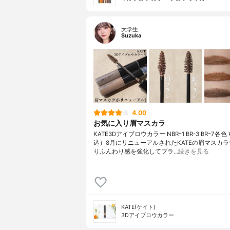
大学生
Suzuka
4.00
お気に入り眉マスカラ
KATE3Dアイブロウカラー NBRｰ1 BR-3 BRｰ7各色 
込）8月にリニューアルされたKATEの眉マスカラ
りふんわり感を強化してブラ…
続きを見る
KATE(ケイト)
3Dアイブロウカラー