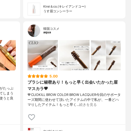
Kirei＆co.(キレイアンドコー)
うす眉コンシーラー
韓国コスメ
aqua
5.00
ブラシに秘密あり！もっと早く出会いたかった眉
マスカラ🤎
がたっぷ
てしまう
🤎CLIOKILL BROW COLOR BROW LACQUER今回のサポータ
使うと良
ーズ期間に使わせて頂いたアイテムの中で私が、一番どハ
マりしたアイテム！もっと早く…
続きを見る