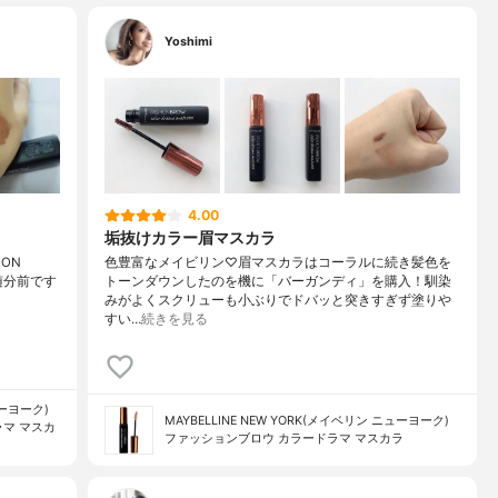
Yoshimi
4.00
垢抜けカラー眉マスカラ
ION
色豊富なメイビリン♡眉マスカラはコーラルに続き髪色を
は随分前です
トーンダウンしたのを機に「バーガンディ」を購入！馴染
みがよくスクリューも小ぶりでドバッと突きすぎず塗りや
すい…
続きを見る
ューヨーク)
MAYBELLINE NEW YORK(メイベリン ニューヨーク)
マ マスカ
ファッションブロウ カラードラマ マスカラ