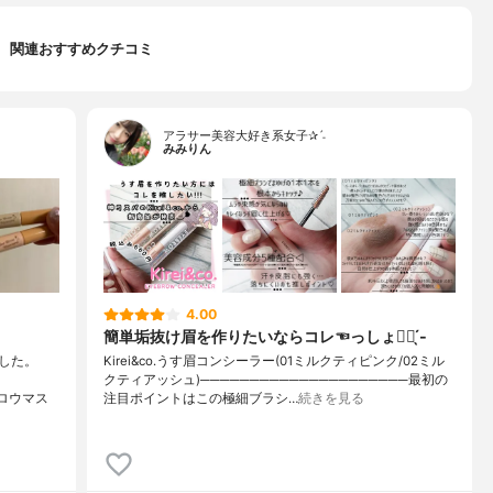
関連おすすめクチコミ
アラサー美容大好き系女子✰ˊ˗
みみりん
4.00
簡単垢抜け眉を作りたいならコレ☜っしょ👍🏻 ̖́-
した。
Kirei&co.うす眉コンシーラー(01ミルクティピンク/02ミル
クティアッシュ)─────────────────────最初の
ロウマス
注目ポイントはこの極細ブラシ…
続きを見る