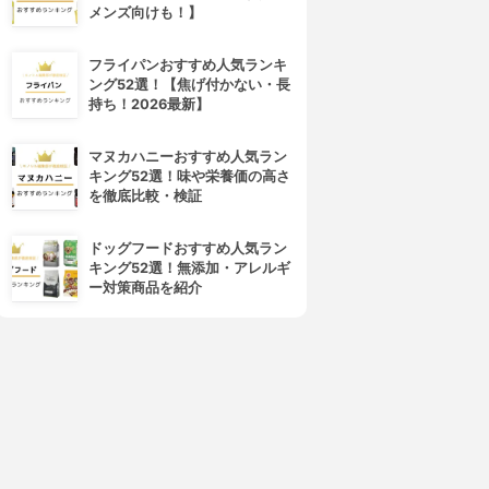
メンズ向けも！】
4位
5位
フライパンおすすめ人気ランキ
ング52選！【焦げ付かない・長
持ち！2026最新】
マヌカハニーおすすめ人気ラン
キング52選！味や栄養価の高さ
を徹底比較・検証
Visée(ヴィセ)
dejavu(デジャヴュ)
ドッグフードおすすめ人気ラン
リシェ カラーリング アイブロ
アイブロウカラー
キング52選！無添加・アレルギ
ウマスカラ
3.79
(36)
ー対策商品を紹介
¥880
3.81
(11)
¥0