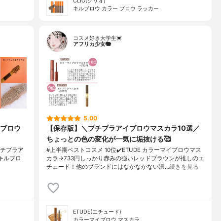
CLIO(クリオ)
キルブロウ カラー ブロウ ラッカー
コスメ好き大学生💓
アフリカ少女🐘
5.00
ブロウ
【保存版】＼プチプラアイブロウマスカラ10選／
ちょっとの色の変化が一気に垢抜ける🥰
プチプラア
#上半期ベストコスメ 10位✔️ETUDE カラーマイブロウマス
IO キルブロ
カラ→733円しっかり赤みの強いレッドブラウンが推しのエ
チュード！他のブランドにはなかなかない濃…
続きを見る
ETUDE(エチュード)
カラーマイブロウ マスカラ