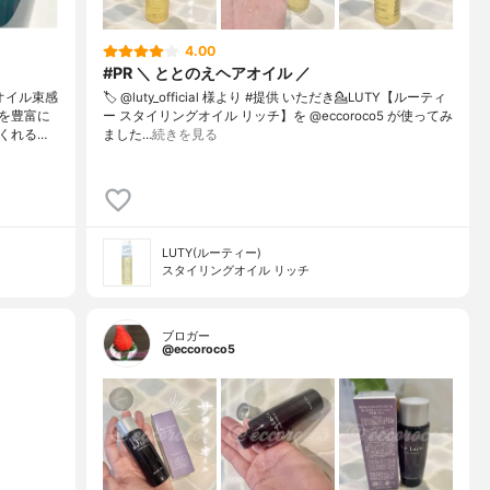
4.00
#PR ＼ ととのえヘアオイル ／
オイル束感
🏷️ @luty_official 様より #提供 いただき⁡💁LUTY【ルーティ
を豊富に
ー スタイリングオイル リッチ】を @eccoroco5 が使ってみ
くれる…
ました⁡⁡…
続きを見る
LUTY(ルーティー)
スタイリングオイル リッチ
ブロガー
@eccoroco5