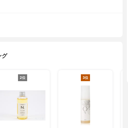
ング
2位
3位