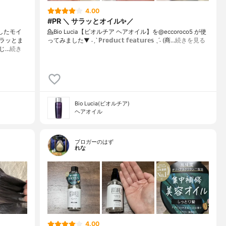
4.00
#PR ＼ サラッとオイル✨／
ましたモイ
💁Bio Lucia【ビオルチア ヘアオイル】を@eccoroco5 が使
ラッとま
ってみました⁡⁡⁡⁡▼⁡⁡ ˗ˏˋ ℙ𝕣𝕠𝕕𝕦𝕔𝕥 𝕗𝕖𝕒𝕥𝕦𝕣𝕖𝕤 ˎˊ˗ (商…
続きを見る
じ…
続き
Bio Lucia(ビオルチア)
ヘアオイル
ブロガーのはず
れな
4.00