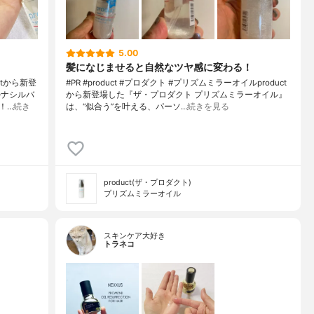
5.00
髪になじませると自然なツヤ感に変わる！
tから新登
#PR #product #プロダクト #プリズムミラーオイルproduct
ルナシルバ
から新登場した『ザ・プロダクト プリズムミラーオイル』
！…
続き
は、“似合う”を叶える、パーソ…
続きを見る
product(ザ・プロダクト)
プリズムミラーオイル
スキンケア大好き
トラネコ