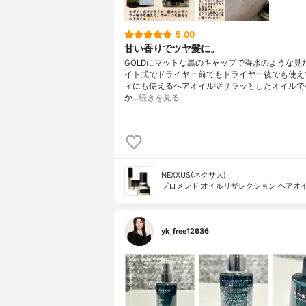
5.00
甘い香りでツヤ髪に。
GOLDにマットな黒のキャップで香水のような見た
イト式でドライヤー前でもドライヤー後でも使え
ィにも使えるヘアオイル💡サラッとしたオイルで
か…
続きを見る
NEXXUS(ネクサス)
プロメンド オイルリザレクション ヘアオ
yk_free12636