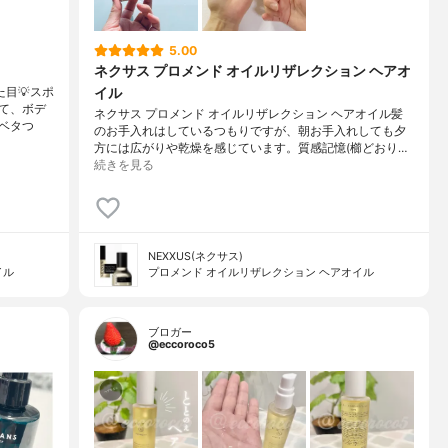
5.00
ネクサス プロメンド オイルリザレクション ヘアオ
イル
目💡スポ
て、ボデ
ネクサス プロメンド オイルリザレクション ヘアオイル髪
ベタつ
のお手入れはしているつもりですが、朝お手入れしても夕
方には広がりや乾燥を感じています。質感記憶(櫛どおり…
続きを見る
NEXXUS(ネクサス)
イル
プロメンド オイルリザレクション ヘアオイル
ブロガー
@eccoroco5