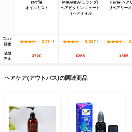
ゆず油
MIRANDA(ミランダ)
Hairie(ヘア
オイルミスト
ヘアビタミン ニュート
リペアリーオ
リヘアオイル
口コミ
3.11
(4)
3.03
(1)
3
評価
値段
¥720
¥268
¥655
料金
ヘアケア(アウトバス)の関連商品