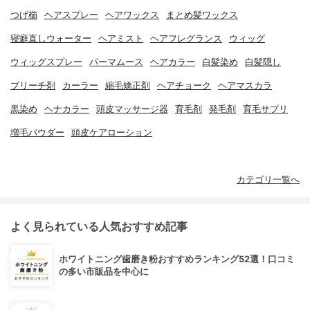
つげ櫛
ヘアスプレー
ヘアワックス
まとめ髪ワックス
寝癖直しウォーター
ヘアミスト
ヘアフレグランス
ウィッグ
ウィッグスプレー
パーマムース
ヘアカラー
白髪染め
白髪隠し
ブリーチ剤
カーラー
縮毛矯正剤
ヘアチョーク
ヘアマスカラ
黒染め
ヘナカラー
頭皮マッサージ器
育毛剤
発毛剤
育毛サプリ
増毛パウダー
頭皮ケアローション
カテゴリ一覧へ
よく見られている人気おすすめ記事
ホワイトニング歯磨き粉おすすめランキング52選！口コミ
の多い市販品を中心に