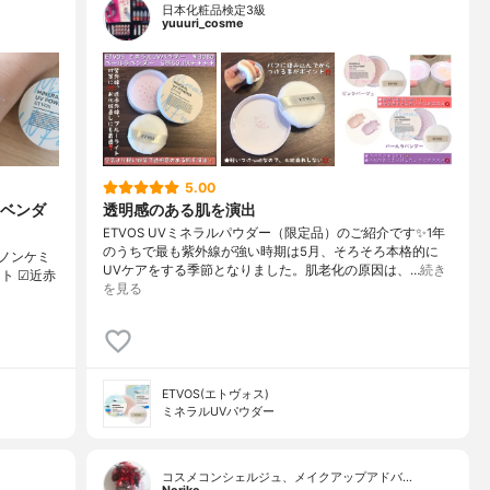
日本化粧品検定3級
yuuuri_cosme
5.00
ラベンダ
透明感のある肌を演出
ETVOS UVミネラルパウダー（限定品）のご紹介です✨1年
のうちで最も紫外線が強い時期は5月、そろそろ本格的に
︎ノンケミ
UVケアをする季節となりました。肌老化の原因は、…
続き
イト ☑︎近赤
を見る
ETVOS(エトヴォス)
ミネラルUVパウダー
コスメコンシェルジュ、メイクアップアドバ…