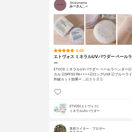
3kidsmama
みーさん¨̮⸝⋆
5.00
エトヴォス ミネラルUVパウダー ペール
ー
ETVOS ミネラルUVパウダー ペールラベンダー☑
カル ☑︎SPF50 PA++++☑︎ロングUVA ☑︎ブルーラ
外線カット効果☞ …
続きを見る
ETVOS(エトヴォス)
ミネラルUVパウダー
美容ライター・ブロガー