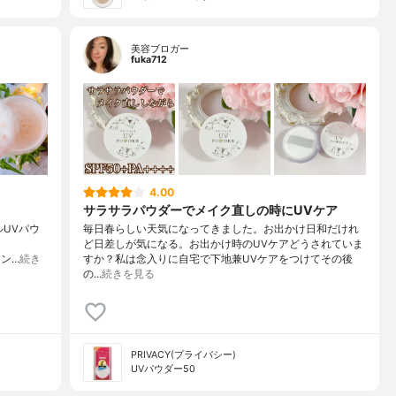
美容ブロガー
fuka712
4.00
サラサラパウダーでメイク直しの時にUVケア
ルUVパウ
毎日春らしい天気になってきました。お出かけ日和だけれ
ど日差しが気になる。お出かけ時のUVケアどうされていま
ノン…
続き
すか？私は念入りに自宅で下地兼UVケアをつけてその後
の…
続きを見る
PRIVACY(プライバシー)
UVパウダー50