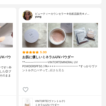
ビューティーカウンセラー☆化粧品販売☆メ…
yung
5.00
UVパウ
お肌に優しいミネラルUVパウダー
**————————⁡VINTORTE⁡MINERAL UV
POWDERSPF50 / PA++++⁡———————— ⁡⁡⁡*すっかりヴァ
ーです✨外
ントルテにハマって…
続きを見る
した😊ブ
そのまま
VINTORTE(ヴァントルテ)
ミネラルUVパウダー