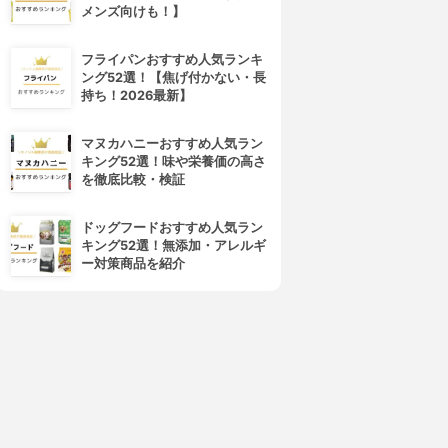
メンズ向けも！】
フライパンおすすめ人気ランキ
ング52選！【焦げ付かない・長
持ち！2026最新】
マヌカハニーおすすめ人気ラン
r.Ci:Labo(ドクターシーラボ)
ORBIS(オルビス)
キング52選！味や栄養価の高さ
エンリッチリフトUVパウダー
サンスクリーン パウダー
を徹底比較・検証
50
3.85
(5)
¥1,580
3.86
ドッグフードおすすめ人気ラン
¥1,920
キング52選！無添加・アレルギ
ー対策商品を紹介