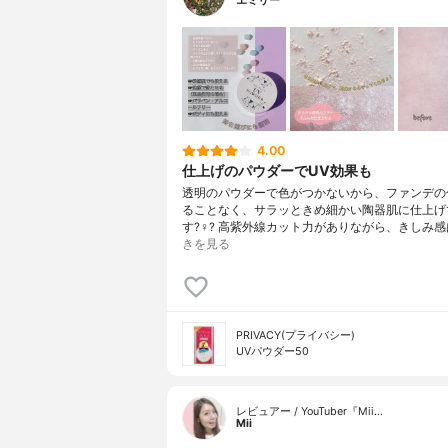
エミリー
4.00
仕上げのパウダーでUV効果も
透明のパウダーで色がつかないから、ファンデの
ることなく、サラッときめ細かい陶器肌に仕上げ
す?‍♀️? 高紫外線カット力がありながら、きしみ
きを見る
PRIVACY(プライバシー)
UVパウダー50
レビュアー / YouTuber『Mii…
Mii