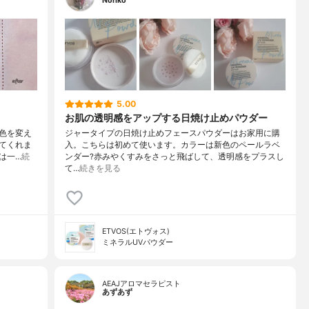
Noriko
5.00
お肌の透明感をアップする日焼け止めパウダー
色を変え
ジャータイプの日焼け止めフェースパウダーはお家用に購
てくれま
入。こちらは初めて使います。カラーは新色のペールラベ
感は一…
続
ンダー?赤みやくすみをさっと飛ばして、透明感をプラスし
て…
続きを見る
ETVOS(エトヴォス)
ミネラルUVパウダー
AEAJアロマセラピスト
あずあず