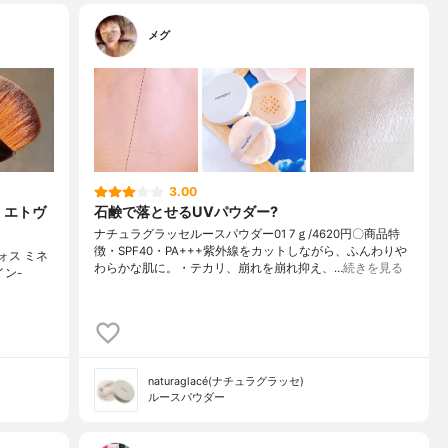
メグ
3.00
】エトヴ
石鹸で落とせるUVパウダー?
ナチュラグラッセルースパウダー01 7ｇ/4620円〇商品特
徴・SPF40・PA+++紫外線をカットしながら、ふんわりや
ォス ミネ
わらかな肌に。・テカリ、崩れを崩れ抑え、…
続きを見る
イン-
naturaglacé(ナチュラグラッセ)
ルースパウダー