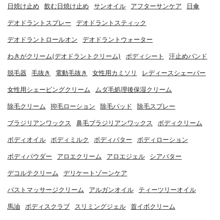
日焼け止め
飲む日焼け止め
サンオイル
アフターサンケア
日傘
デオドラントスプレー
デオドラントスティック
デオドラントロールオン
デオドラントウォーター
わきがクリーム(デオドラントクリーム)
ボディシート
汗止めバンド
脱毛器
毛抜き
電動毛抜き
女性用カミソリ
レディースシェーバー
女性用シェービングクリーム
ムダ毛処理後保湿クリーム
除毛クリーム
抑毛ローション
除毛パッド
除毛スプレー
ブラジリアンワックス
鼻毛ブラジリアンワックス
ボディクリーム
ボディオイル
ボディミルク
ボディバター
ボディローション
ボディパウダー
アロエクリーム
アロエジェル
シアバター
デコルテクリーム
デリケートゾーンケア
バストマッサージクリーム
アルガンオイル
ティーツリーオイル
馬油
ボディスクラブ
スリミングジェル
首イボクリーム