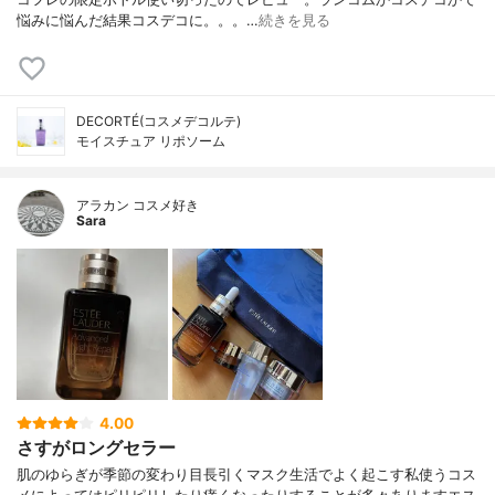
悩みに悩んだ結果コスデコに。。。…
続きを見る
DECORTÉ(コスメデコルテ)
モイスチュア リポソーム
アラカン コスメ好き
Sara
4.00
さすがロングセラー
肌のゆらぎが季節の変わり目長引くマスク生活でよく起こす私使うコス