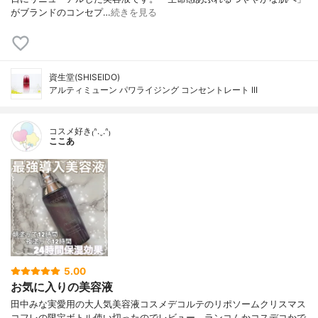
がブランドのコンセプ…
続きを見る
資生堂(SHISEIDO)
アルティミューン パワライジング コンセントレート III
コスメ好き₍ᐢ.ˬ.ᐢ₎
ここあ
5.00
お気に入りの美容液
田中みな実愛用の大人気美容液コスメデコルテのリポソームクリスマス
コフレの限定ボトル使い切ったのでレビュー。ランコムかコスデコかで