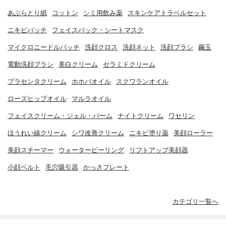
あぶらとり紙
コットン
シミ用飲み薬
スキンケアトラベルセット
ニキビパッチ
フェイスパック・シートマスク
マイクロニードルパッチ
洗顔クロス
洗顔ネット
洗顔ブラシ
繭玉
電動洗顔ブラシ
美白クリーム
セラミドクリーム
プラセンタクリーム
ホホバオイル
スクワランオイル
ローズヒップオイル
マルラオイル
フェイスクリーム・ジェル・バーム
ナイトクリーム
ワセリン
ほうれい線クリーム
シワ改善クリーム
ニキビ塗り薬
美顔ローラー
美顔スチーマー
ウォーターピーリング
リフトアップ美顔器
小顔ベルト
毛穴吸引器
かっさプレート
カテゴリ一覧へ