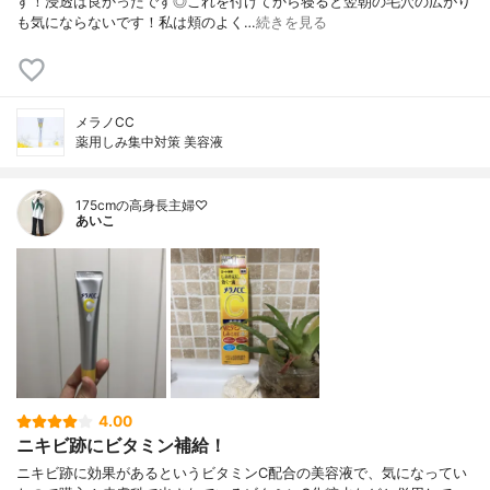
す！浸透は良かったです◎これを付けてから寝ると翌朝の毛穴の広がり
も気にならないです！私は頬のよく…
続きを見る
メラノCC
薬用しみ集中対策 美容液
175cmの高身長主婦♡
あいこ
4.00
ニキビ跡にビタミン補給！
ニキビ跡に効果があるというビタミンC配合の美容液で、気になってい