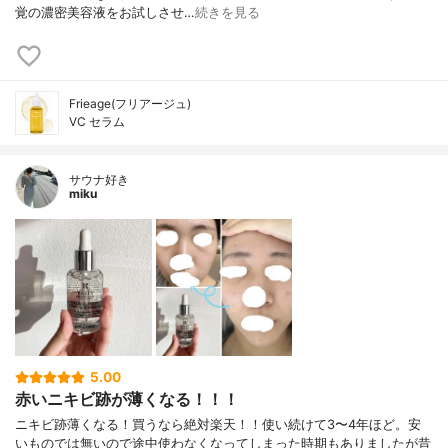
覚の濃密美容液をお試しさせ…
続きを見る
Frieage(フリアージュ)
VC セラム
サウナ好き
miku
5.00
赤いニキビ跡が薄くなる！！！
ニキビ跡薄くなる！買うなら絶対楽天！！使い続けて3〜4年ほど。安
いものでは無いので途中使わなくなってしまった時期もありましたが昔