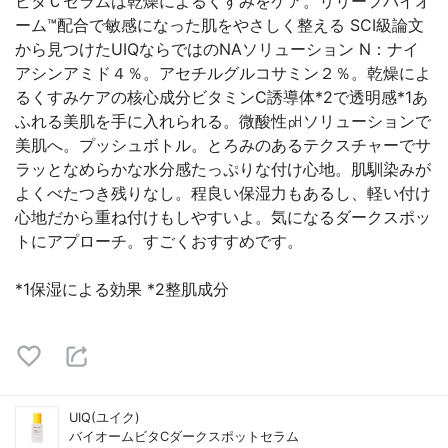
ビタＣセラムは乾燥によるくすみをケア。リリーフバイオ
ーム™配合で敏感になった肌をやさしく整える SCI級論文
から見つけたUIQならではのNAソリューション N：ナイ
アシンアミド４％。アセチルグルコサミン２％。乾燥によ
るくすみケアの核心成分ビタミンC誘導体*2で透明感*1あ
ふれる美肌を手に入れられる。微酸性㏗ソリューションで
美肌へ。プッシュボトル。とろみのあるテクスチャーでサ
ラッとなめらかな水分感たっぷりな付け心地。肌馴染みが
よくべたつき残りなし。程良い保湿力もあるし、軽い付け
心地だから重ね付けもしやすいよ。気になるダークスポッ
トにアプローチ。すごくおすすめです。
*1保湿による効果 *2整肌成分
UIQ(ユイク)
バイオームビタCダークスポットセラム