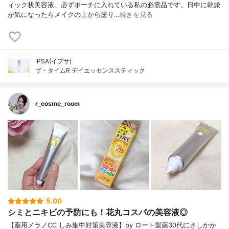
ィック状美容液。必ずポーチに入れている私の必需品です。日中に乾燥
が気になったらメイクの上から塗り…
続きを見る
IPSA(イプサ)
ザ・タイムR デイエッセンススティック
r_cosme_room
5.00
シミとニキビの予防にも！花丸コスパの美容液◎
【薬用メラノCC しみ集中対策美容液】by ロート製薬30代にさしかか