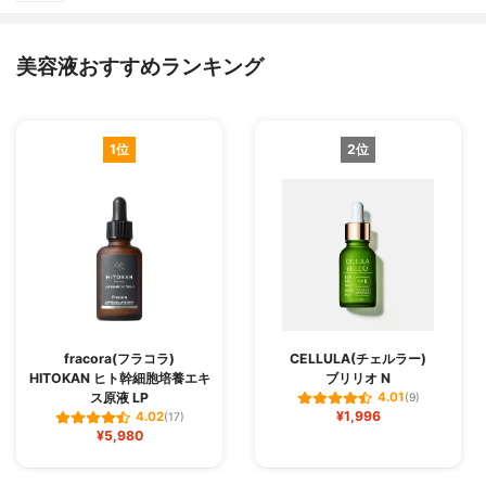
美容液おすすめランキング
1位
2位
fracora(フラコラ)
CELLULA(チェルラー)
HITOKAN ヒト幹細胞培養エキ
ブリリオ N
ス原液 LP
4.01
(9)
¥1,996
4.02
(17)
¥5,980