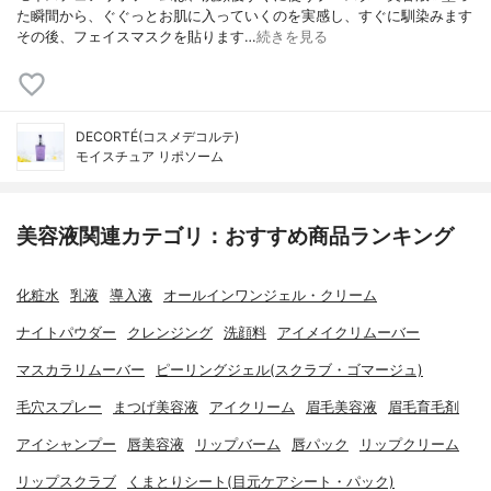
た瞬間から、ぐぐっとお肌に入っていくのを実感し、すぐに馴染みます
その後、フェイスマスクを貼ります…
続きを見る
DECORTÉ(コスメデコルテ)
モイスチュア リポソーム
美容液関連カテゴリ：おすすめ商品ランキング
化粧水
乳液
導入液
オールインワンジェル・クリーム
ナイトパウダー
クレンジング
洗顔料
アイメイクリムーバー
マスカラリムーバー
ピーリングジェル(スクラブ・ゴマージュ)
毛穴スプレー
まつげ美容液
アイクリーム
眉毛美容液
眉毛育毛剤
アイシャンプー
唇美容液
リップバーム
唇パック
リップクリーム
リップスクラブ
くまとりシート(目元ケアシート・パック)