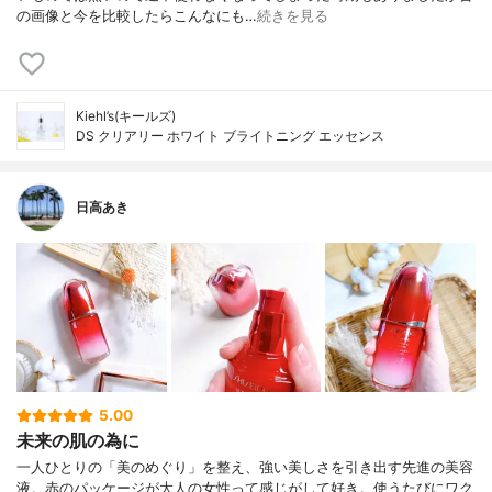
の画像と今を比較したらこんなにも…
続きを見る
Kiehl’s(キールズ)
DS クリアリー ホワイト ブライトニング エッセンス
日高あき
5.00
未来の肌の為に
一人ひとりの「美のめぐり」を整え、強い美しさを引き出す先進の美容
液。赤のパッケージが大人の女性って感じがして好き。使うたびにワク