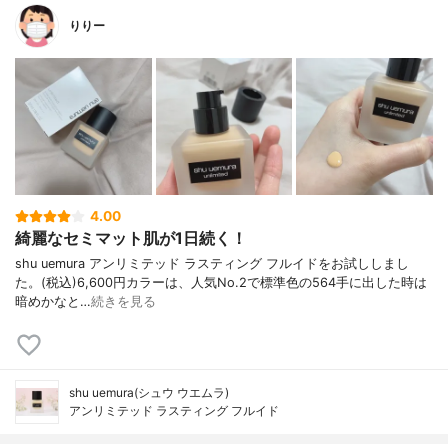
りりー
4.00
綺麗なセミマット肌が1日続く！
shu uemura アンリミテッド ラスティング フルイドをお試ししまし
た。(税込)6,600円カラーは、人気No.2で標準色の564手に出した時は
暗めかなと…
続きを見る
shu uemura(シュウ ウエムラ)
アンリミテッド ラスティング フルイド