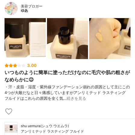
美容ブロガー
ゆあ
3.00
いつものように簡単に塗っただけなのに毛穴や肌の粗さが
なめらかに😉
・汗・皮脂・湿度・紫外線ファンデーション崩れの原因として主にこの
4つが大敵だなと日々痛感していますがアンリミテッド ラスティング
フルイドはこれらの原因を全く気…
続きを見る
shu uemura(シュウ ウエムラ)
アンリミテッド ラスティング フルイド