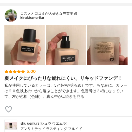
コスメと口コミが大好きな専業主婦
kirakiranoriko
5.00
夏メイクにぴったりな崩れにくい、リキッドファンデ！
私が使用しているカラーは、574(やや明るめ）です。ちなみに、カラー
は２０色以上の中から選ぶことができます。色番号は３桁になってい
て、左が色相（色味）、真ん中が…
続きを見る
shu uemura(シュウ ウエムラ)
アンリミテッド ラスティング フルイド