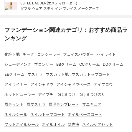
ESTEE LAUDER(エスティローダー)
ダブル ウェア ステイ イン プレイス メークアップ
ファンデーション関連カテゴリ：おすすめ商品ラ
ンキング
化粧下地
チーク
コンシーラー
フェイスパウダー
ハイライト
シェーディング
ブロンザー
BBクリーム
CCクリーム
DDクリーム
EEクリーム
マスカラ
マスカラ下地
マスカラトップコート
アイライナー
アイシャドウ
アイシャドウベース
アイブロウ
ホットビューラー
アイプチ
つけまつげ
つけまつげのり
眉ティント
眉マスカラ
眉毛テンプレート
マニキュア
ネイルシール
ネイルトップコート
ネイルベースコート
フットネイルシール
ネイルオイル
除光液
ネイルケアセット