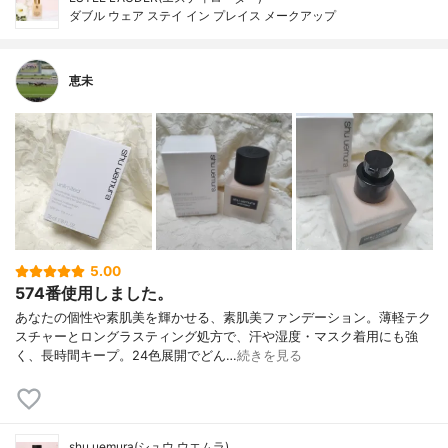
ダブル ウェア ステイ イン プレイス メークアップ
恵未
5.00
574番使用しました。
あなたの個性や素肌美を輝かせる、素肌美ファンデーション。薄軽テク
スチャーとロングラスティング処方で、汗や湿度・マスク着用にも強
く、長時間キープ。24色展開でどん…
続きを見る
shu uemura(シュウ ウエムラ)