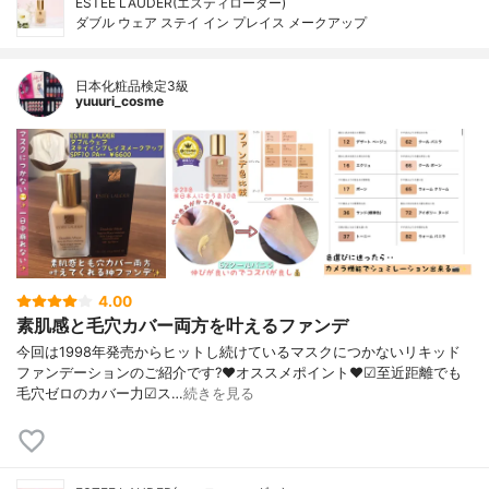
ESTEE LAUDER(エスティローダー)
ダブル ウェア ステイ イン プレイス メークアップ
日本化粧品検定3級
yuuuri_cosme
4.00
素肌感と毛穴カバー両方を叶えるファンデ
今回は1998年発売からヒットし続けているマスクにつかないリキッド
ファンデーションのご紹介です?❤︎オススメポイント❤︎☑︎至近距離でも
毛穴ゼロのカバー力☑︎ス…
続きを見る