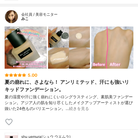
会社員 / 美容モニター
みこ
5.00
夏の崩れに、さよなら！ アンリミテッド、汗にも強いリ
キッドファンデーション。
夏の湿度や汗に強く崩れにくいロングラスティング、素肌美ファンデー
ション。アジア人の肌を知り尽くしたメイクアップアーティストが選び
抜いた24色ものバリエーション。…
続きを見る
shu uemura(シュウ ウエムラ)