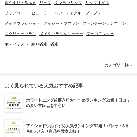
爪やすり・爪磨き
リップ
クレヨンリップ
リップオイル
リップコート
ビューラー
パフ
メイクキープスプレー
メイクブラシセット
アイシャドウブラシ
ファンデーションブラシ
スクリューブラシ
メイクブラシクリーナー
フェロモン香水
ボディミスト
練り香水
香水
カテゴリ一覧へ
よく見られている人気おすすめ記事
ホワイトニング歯磨き粉おすすめランキング52選！口コミ
の多い市販品を中心に
アイシャドウおすすめ人気ランキング52選！パレット&単
色&ラメ入り商品を徹底比較！