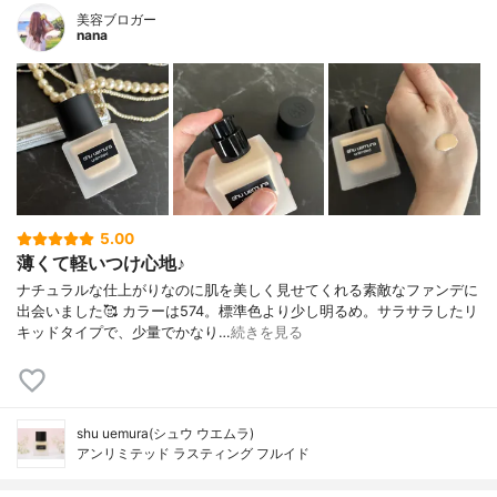
美容ブロガー
nana
5.00
薄くて軽いつけ心地♪
ナチュラルな仕上がりなのに肌を美しく見せてくれる素敵なファンデに
出会いました🥰 カラーは574。標準色より少し明るめ。サラサラしたリ
キッドタイプで、少量でかなり…
続きを見る
shu uemura(シュウ ウエムラ)
アンリミテッド ラスティング フルイド