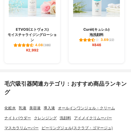
ETVOS(エトヴォス)
Curél(キュレル)
モイスチャライジングローショ
泡洗顔料
ン
3.69
(22)
¥846
4.08
(386)
¥2,992
毛穴吸引器関連カテゴリ：おすすめ商品ランキン
グ
化粧水
乳液
美容液
導入液
オールインワンジェル・クリーム
ナイトパウダー
クレンジング
洗顔料
アイメイクリムーバー
マスカラリムーバー
ピーリングジェル(スクラブ・ゴマージュ)