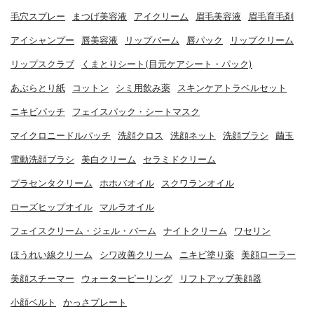
毛穴スプレー
まつげ美容液
アイクリーム
眉毛美容液
眉毛育毛剤
アイシャンプー
唇美容液
リップバーム
唇パック
リップクリーム
リップスクラブ
くまとりシート(目元ケアシート・パック)
あぶらとり紙
コットン
シミ用飲み薬
スキンケアトラベルセット
ニキビパッチ
フェイスパック・シートマスク
マイクロニードルパッチ
洗顔クロス
洗顔ネット
洗顔ブラシ
繭玉
電動洗顔ブラシ
美白クリーム
セラミドクリーム
プラセンタクリーム
ホホバオイル
スクワランオイル
ローズヒップオイル
マルラオイル
フェイスクリーム・ジェル・バーム
ナイトクリーム
ワセリン
ほうれい線クリーム
シワ改善クリーム
ニキビ塗り薬
美顔ローラー
美顔スチーマー
ウォーターピーリング
リフトアップ美顔器
小顔ベルト
かっさプレート