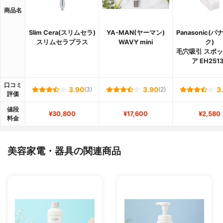
商品名
Slim Cera(スリムセラ)
YA-MAN(ヤーマン)
Panasonic(
スリムセラプラス
WAVY mini
ク)
毛穴吸引 スポ
ア EH251
口コミ
3.90
(3)
3.90
(2)
3
評価
値段
¥30,800
¥17,600
¥2,580
料金
美容家電・器具の関連商品