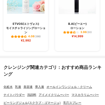
ETVOS(エトヴォス)
B.A(ビーエー)
モイスチャライジングローショ
ローション
ン
3.96
(30)
¥14,999
4.08
(386)
¥2,992
クレンジング関連カテゴリ：おすすめ商品ランキ
ング
化粧水
乳液
美容液
導入液
オールインワンジェル・クリーム
ナイトパウダー
洗顔料
アイメイクリムーバー
マスカラリムーバー
ピーリングジェル(スクラブ・ゴマージュ)
毛穴スプレー