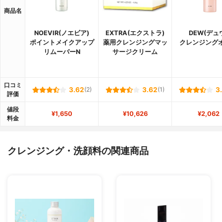
商品名
NOEVIR(ノエビア)
EXTRA(エクストラ)
DEW(デュ
ポイントメイクアップ
薬用クレンジングマッ
クレンジング
リムーバーN
サージクリーム
口コミ
3.62
(2)
3.62
(1)
3
評価
値段
¥1,650
¥10,626
¥2,062
料金
クレンジング・洗顔料の関連商品