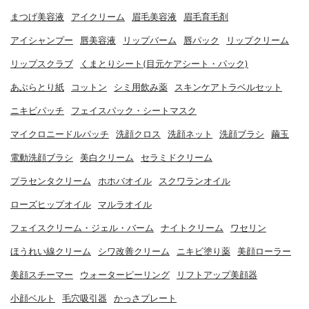
まつげ美容液
アイクリーム
眉毛美容液
眉毛育毛剤
アイシャンプー
唇美容液
リップバーム
唇パック
リップクリーム
リップスクラブ
くまとりシート(目元ケアシート・パック)
あぶらとり紙
コットン
シミ用飲み薬
スキンケアトラベルセット
ニキビパッチ
フェイスパック・シートマスク
マイクロニードルパッチ
洗顔クロス
洗顔ネット
洗顔ブラシ
繭玉
電動洗顔ブラシ
美白クリーム
セラミドクリーム
プラセンタクリーム
ホホバオイル
スクワランオイル
ローズヒップオイル
マルラオイル
フェイスクリーム・ジェル・バーム
ナイトクリーム
ワセリン
ほうれい線クリーム
シワ改善クリーム
ニキビ塗り薬
美顔ローラー
美顔スチーマー
ウォーターピーリング
リフトアップ美顔器
小顔ベルト
毛穴吸引器
かっさプレート