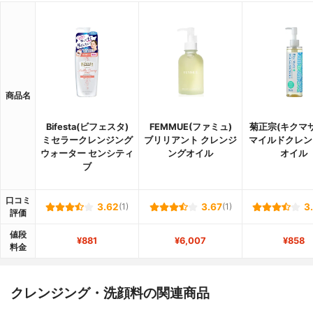
商品名
Bifesta(ビフェスタ)
FEMMUE(ファミュ)
菊正宗(キクマ
ミセラークレンジング
ブリリアント クレンジ
マイルドクレン
ウォーター センシティ
ングオイル
オイル
ブ
口コミ
3.62
(1)
3.67
(1)
3
評価
値段
¥881
¥6,007
¥858
料金
クレンジング・洗顔料の関連商品