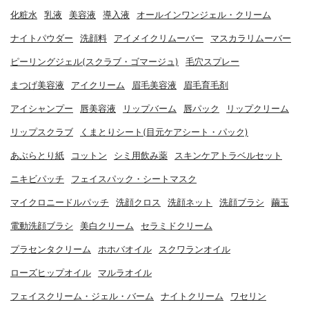
化粧水
乳液
美容液
導入液
オールインワンジェル・クリーム
ナイトパウダー
洗顔料
アイメイクリムーバー
マスカラリムーバー
ピーリングジェル(スクラブ・ゴマージュ)
毛穴スプレー
まつげ美容液
アイクリーム
眉毛美容液
眉毛育毛剤
アイシャンプー
唇美容液
リップバーム
唇パック
リップクリーム
リップスクラブ
くまとりシート(目元ケアシート・パック)
あぶらとり紙
コットン
シミ用飲み薬
スキンケアトラベルセット
ニキビパッチ
フェイスパック・シートマスク
マイクロニードルパッチ
洗顔クロス
洗顔ネット
洗顔ブラシ
繭玉
電動洗顔ブラシ
美白クリーム
セラミドクリーム
プラセンタクリーム
ホホバオイル
スクワランオイル
ローズヒップオイル
マルラオイル
フェイスクリーム・ジェル・バーム
ナイトクリーム
ワセリン